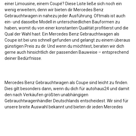
einer Limousine, einem Coupé? Diese Liste ließe sich noch ein
wenig erweitern, denn wir bieten dir Mercedes Benz
Gebrauchtwagen in nahezu jeder Ausführung. Oftmals ist auch
ein- und dasselbe Modell in unterschiedlichen Bauformen zu
haben, womit du von einer konstanten Qualität profitierst und die
Qual der Wahl hast. Ein Mercedes Benz Gebrauchtwagen als
Coupe ist bei uns schnell gefunden und gelangt zu einem überaus
günstigen Preis zu dir. Und wenn du möchtest, beraten wir dich
gerne auch hinsichtlich der passenden Bauweise – entsprechend
deiner Bedürfnisse.
Mercedes Benz Gebrauchtwagen als Coupe sind leicht zu finden.
Dies gilt besonders dann, wenn du dich für autohaus24 und damit
den nach Verkäufen größten unabhängigen
Gebrauchtwagenhändler Deutschlands entscheidest. Wir sind für
unsere breite Auswahl bekannt und bieten dir jeden Mercedes
Benz Gebrauchtwagen Coupe zu exzellenten Preisen. Möglich
wird dies auch aufgrund unserer Zusammenarbeit mit der
Santander Consumer Bank, die erstklassige Angebote zur
Finanzierung unterbreitet. Du zahlst deinen Mercedes Benz