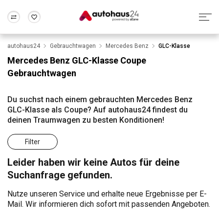
autohaus24
Gebrauchtwagen
Mercedes Benz
GLC-Klasse
Zum Antrag
Alle Fragen & Antworten
München
Berlin
Mercedes Benz GLC-Klasse Coupe
Wir bewerten dein Auto
Rund um die Inzahlungnahme
Gebrauchtwagen
Frankfurt
Wuppertal
Du suchst nach einem gebrauchten Mercedes Benz
GLC-Klasse als Coupe? Auf autohaus24 findest du
deinen Traumwagen zu besten Konditionen!
Filter
Leider haben wir keine Autos für deine
Suchanfrage gefunden.
Nutze unseren Service und erhalte neue Ergebnisse per E-
Mail. Wir informieren dich sofort mit passenden Angeboten.