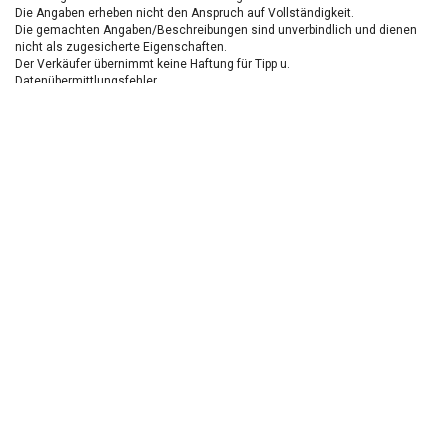
Die Angaben erheben nicht den Anspruch auf Vollständigkeit.
Die gemachten Angaben/Beschreibungen sind unverbindlich und dienen
nicht als zugesicherte Eigenschaften.
Der Verkäufer übernimmt keine Haftung für Tipp u.
Datenübermittlungsfehler.
Ausstattungen sind ggfs. gesondert zu prüfen.
Nichts mehr verpassen!
Sei einer der ersten und profitiere von unseren exklusiven
Gebrauchtwagen Angeboten.
Ja, ich möchte den regelmäßigen Newsletter von autohaus24.de mit aktuellen
Informationen zu Neu- Gebrauchtwagen-Angeboten und Kfz-Zubehör der Allane SE, von den
mit Allane SE verbundenen
Konzernunternehmen
sowie
Partnern
erhalten. Näheres
erfahre ich in den
Datenschutzhinweisen
der Allane SE. Ich kann diese Einwilligung
jederzeit mit Wirkung für die Zukunft widerrufen.