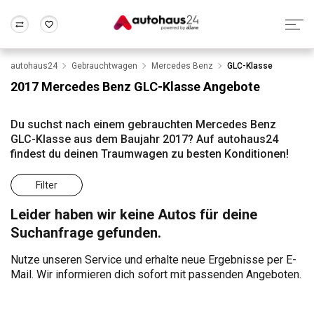
autohaus24
Gebrauchtwagen
Mercedes Benz
GLC-Klasse
Zum Antrag
Alle Fragen & Antworten
München
Berlin
2017 Mercedes Benz GLC-Klasse Angebote
Wir bewerten dein Auto
Rund um die Inzahlungnahme
Frankfurt
Wuppertal
Du suchst nach einem gebrauchten Mercedes Benz
GLC-Klasse aus dem Baujahr 2017? Auf autohaus24
findest du deinen Traumwagen zu besten Konditionen!
Filter
Leider haben wir keine Autos für deine
Suchanfrage gefunden.
Nutze unseren Service und erhalte neue Ergebnisse per E-
Mail. Wir informieren dich sofort mit passenden Angeboten.