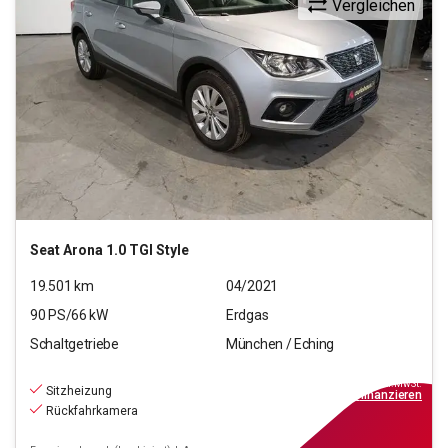
Vergleichen
Seat
Arona 1.0 TGI Style
19.501
km
04/2021
90
PS/
66
kW
Erdgas
Schaltgetriebe
München / Eching
11.220
€
inkl.MwSt.
Sitzheizung
ab
101€
mtl.
finanzieren
Rückfahrkamera