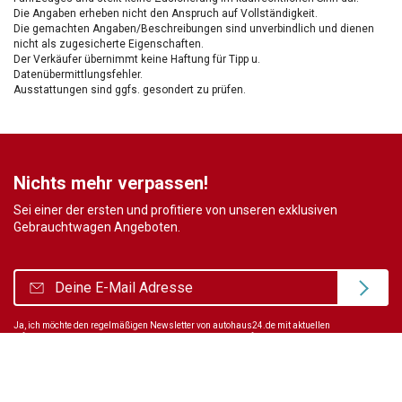
Die Angaben erheben nicht den Anspruch auf Vollständigkeit.
Die gemachten Angaben/Beschreibungen sind unverbindlich und dienen
nicht als zugesicherte Eigenschaften.
Der Verkäufer übernimmt keine Haftung für Tipp u.
Datenübermittlungsfehler.
Ausstattungen sind ggfs. gesondert zu prüfen.
Nichts mehr verpassen!
Sei einer der ersten und profitiere von unseren exklusiven
Gebrauchtwagen Angeboten.
Ja, ich möchte den regelmäßigen Newsletter von autohaus24.de mit aktuellen
Informationen zu Neu- Gebrauchtwagen-Angeboten und Kfz-Zubehör der Allane SE, von den
mit Allane SE verbundenen
Konzernunternehmen
sowie
Partnern
erhalten. Näheres
erfahre ich in den
Datenschutzhinweisen
der Allane SE. Ich kann diese Einwilligung
jederzeit mit Wirkung für die Zukunft widerrufen.