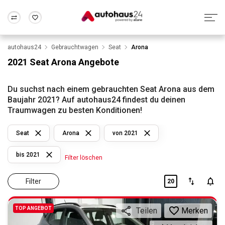
autohaus24
Gebrauchtwagen
Seat
Arona
Zum Antrag
Alle Fragen & Antworten
München
Berlin
2021 Seat Arona Angebote
Wir bewerten dein Auto
Rund um die Inzahlungnahme
Frankfurt
Wuppertal
Du suchst nach einem gebrauchten Seat Arona aus dem
Baujahr 2021? Auf autohaus24 findest du deinen
Traumwagen zu besten Konditionen!
Seat
Arona
von 2021
bis 2021
Filter löschen
Filter
20
TOP ANGEBOT
Merken
Teilen