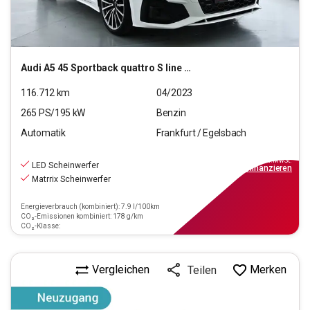
Audi
A5 45 Sportback quattro S line 2.0 TFS (M-H)(E 6d)
116.712
km
04/2023
265
PS/
195
kW
Benzin
Automatik
Frankfurt / Egelsbach
35.470
€
inkl.MwSt.
LED Scheinwerfer
ab
319€
mtl.
finanzieren
Matrrix Scheinwerfer
Energieverbrauch (kombiniert): 7.9 l/100km
CO₂-Emissionen kombiniert: 178 g/km
CO₂-Klasse:
Vergleichen
Merken
Teilen