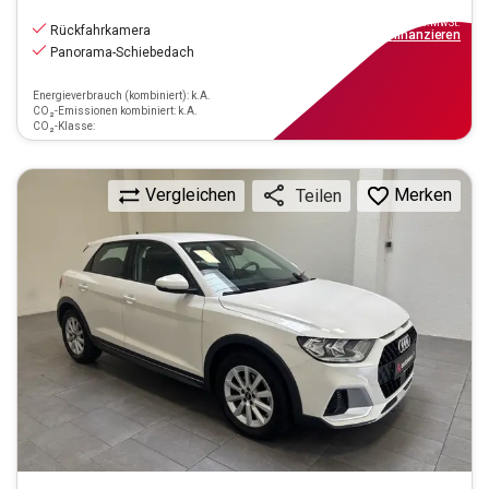
17.470
€
inkl.MwSt.
Rückfahrkamera
ab
158€
mtl.
finanzieren
Panorama-Schiebedach
Energieverbrauch (kombiniert): k.A.
CO₂-Emissionen kombiniert: k.A.
CO₂-Klasse:
Vergleichen
Merken
Teilen