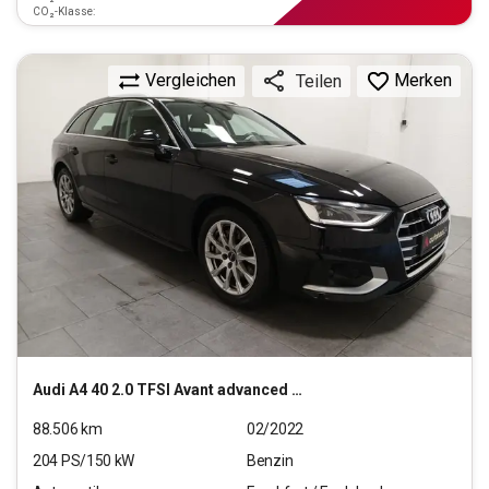
CO₂-Klasse:
Vergleichen
Merken
Teilen
Audi
A4 40 2.0 TFSI Avant advanced (EURO 6d)
88.506
km
02/2022
204
PS/
150
kW
Benzin