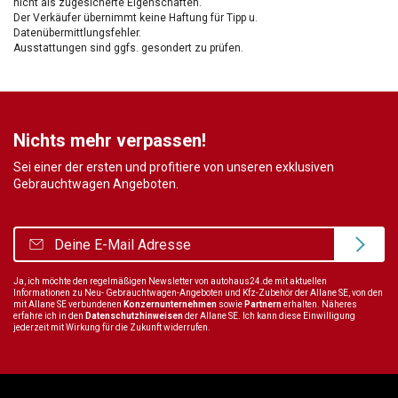
nicht als zugesicherte Eigenschaften.
Der Verkäufer übernimmt keine Haftung für Tipp u.
Datenübermittlungsfehler.
Ausstattungen sind ggfs. gesondert zu prüfen.
Nichts mehr verpassen!
Sei einer der ersten und profitiere von unseren exklusiven
Gebrauchtwagen Angeboten.
Ja, ich möchte den regelmäßigen Newsletter von autohaus24.de mit aktuellen
Informationen zu Neu- Gebrauchtwagen-Angeboten und Kfz-Zubehör der Allane SE, von den
mit Allane SE verbundenen
Konzernunternehmen
sowie
Partnern
erhalten. Näheres
erfahre ich in den
Datenschutzhinweisen
der Allane SE. Ich kann diese Einwilligung
jederzeit mit Wirkung für die Zukunft widerrufen.