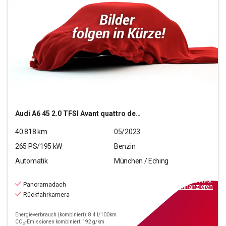
Audi
A6 45 2.0 TFSI Avant quattro design
40.818
km
05/2023
265
PS/
195
kW
Benzin
Automatik
München / Eching
38.220
€
inkl.MwSt.
Panoramadach
ab
439€
mtl.
finanzieren
Rückfahrkamera
Energieverbrauch (kombiniert): 8.4 l/100km
CO₂-Emissionen kombiniert: 192 g/km