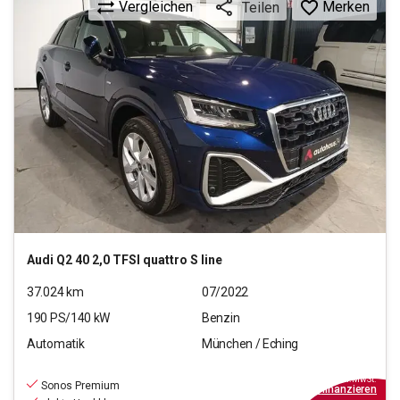
Vergleichen
Merken
Teilen
Audi
Q2 40 2,0 TFSI quattro S line
37.024
km
07/2022
190
PS/
140
kW
Benzin
Automatik
München / Eching
27.770
€
inkl.MwSt.
Sonos Premium
ab
250€
mtl.
finanzieren