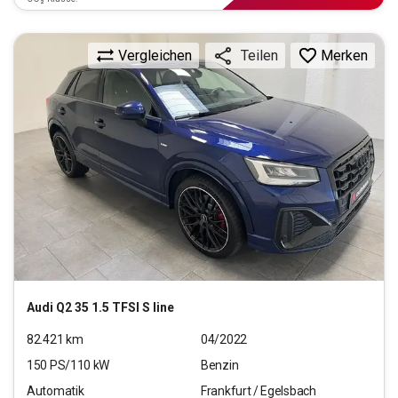
Vergleichen
Merken
Teilen
Audi
Q2 35 1.5 TFSI S line
82.421
km
04/2022
150
PS/
110
kW
Benzin
Automatik
Frankfurt / Egelsbach