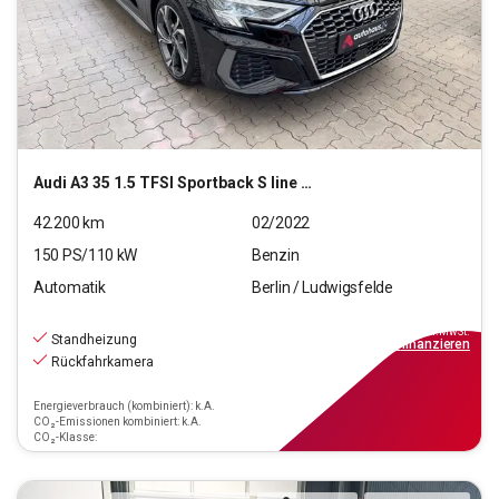
Audi
A3 35 1.5 TFSI Sportback S line MHEV (EURO 6d)
42.200
km
02/2022
150
PS/
110
kW
Benzin
Automatik
Berlin / Ludwigsfelde
27.220
€
inkl.MwSt.
Standheizung
ab
245€
mtl.
finanzieren
Rückfahrkamera
Energieverbrauch (kombiniert): k.A.
CO₂-Emissionen kombiniert: k.A.
CO₂-Klasse: