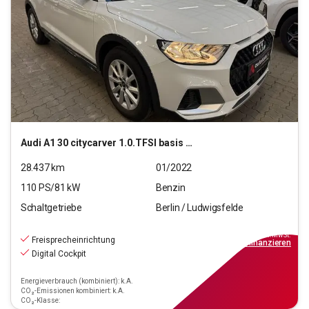
Audi
A1 30 citycarver 1.0.TFSI basis (EURO 6d)
28.437
km
01/2022
110
PS/
81
kW
Benzin
Schaltgetriebe
Berlin / Ludwigsfelde
15.690
€
inkl.MwSt.
Freisprecheinrichtung
ab
142€
mtl.
finanzieren
Digital Cockpit
Energieverbrauch (kombiniert): k.A.
CO₂-Emissionen kombiniert: k.A.
CO₂-Klasse: