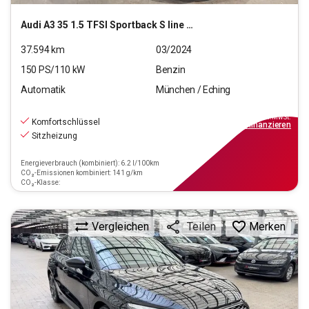
Audi
A3 35 1.5 TFSI Sportback S line MHEV
37.594
km
03/2024
150
PS/
110
kW
Benzin
Automatik
München / Eching
26.770
€
inkl.MwSt.
Komfortschlüssel
ab
241€
mtl.
finanzieren
Sitzheizung
Energieverbrauch (kombiniert): 6.2 l/100km
CO₂-Emissionen kombiniert: 141 g/km
CO₂-Klasse:
Vergleichen
Merken
Teilen