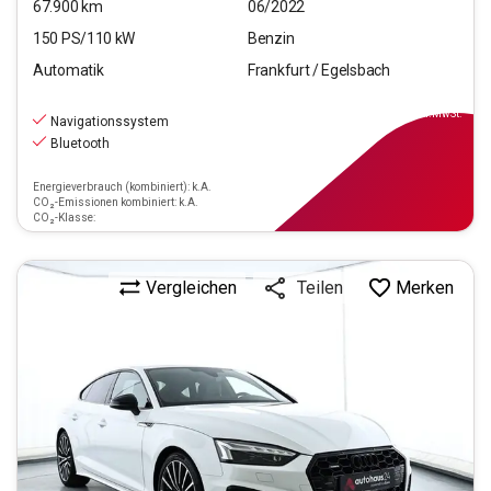
67.900
km
06/2022
150
PS/
110
kW
Benzin
Automatik
Frankfurt / Egelsbach
29.220
€
inkl.MwSt.
Navigationssystem
Bluetooth
Energieverbrauch (kombiniert): k.A.
CO₂-Emissionen kombiniert: k.A.
CO₂-Klasse:
Vergleichen
Merken
Teilen