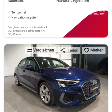
Automatik
Frankfurt / Egelsbach
24.770
€
inkl.MwSt.
Tempomat
ab
223€
mtl.
finanzieren
Navigationssystem
Energieverbrauch (kombiniert): k.A.
CO₂-Emissionen kombiniert: k.A.
CO₂-Klasse:
Vergleichen
Merken
Teilen