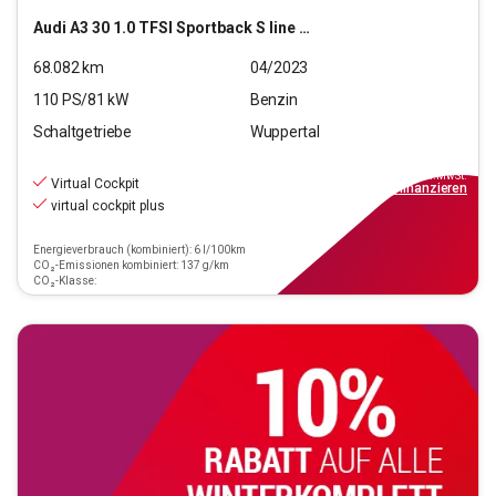
Audi
A3 30 1.0 TFSI Sportback S line (EURO 6d)
68.082
km
04/2023
110
PS/
81
kW
Benzin
Schaltgetriebe
Wuppertal
22.990
€
inkl.MwSt.
Virtual Cockpit
ab
229€
mtl.
finanzieren
virtual cockpit plus
Energieverbrauch (kombiniert): 6 l/100km
CO₂-Emissionen kombiniert: 137 g/km
CO₂-Klasse: