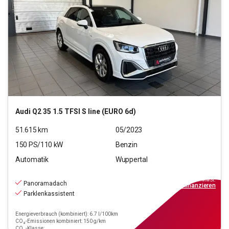
Audi
Q2 35 1.5 TFSI S line (EURO 6d)
51.615
km
05/2023
150
PS/
110
kW
Benzin
Automatik
Wuppertal
21.290
€
inkl.MwSt.
Panoramadach
ab
192€
mtl.
finanzieren
Parklenkassistent
Energieverbrauch (kombiniert): 6.7 l/100km
CO₂-Emissionen kombiniert: 150 g/km
CO₂-Klasse: