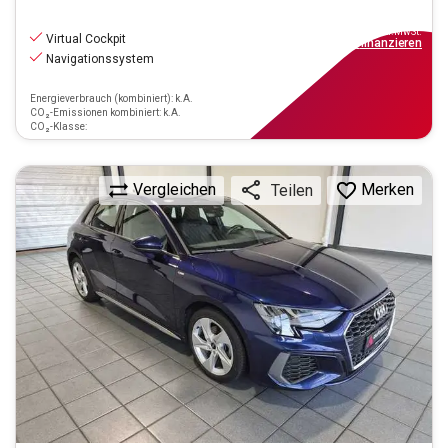
22.330
€
inkl.MwSt.
Virtual Cockpit
ab
201€
mtl.
finanzieren
Navigationssystem
Energieverbrauch (kombiniert): k.A.
CO₂-Emissionen kombiniert: k.A.
CO₂-Klasse:
Vergleichen
Merken
Teilen