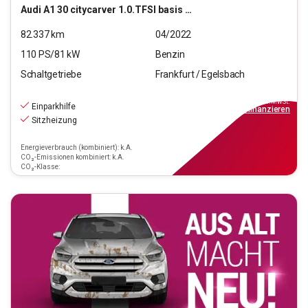
Audi
A1 30 citycarver 1.0.TFSI basis (EURO 6d)
82.337
km
04/2022
110
PS/
81
kW
Benzin
Schaltgetriebe
Frankfurt / Egelsbach
18.470
€
inkl.MwSt.
Einparkhilfe
ab
167€
mtl.
finanzieren
Sitzheizung
Energieverbrauch (kombiniert): k.A.
CO₂-Emissionen kombiniert: k.A.
CO₂-Klasse: