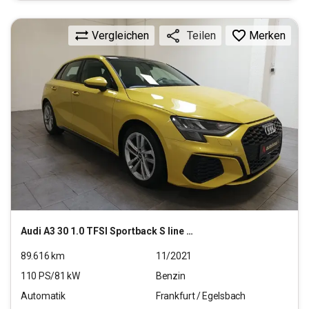
Vergleichen
Merken
Teilen
Audi
A3 30 1.0 TFSI Sportback S line MHEV (EURO 6d)
89.616
km
11/2021
110
PS/
81
kW
Benzin
Automatik
Frankfurt / Egelsbach