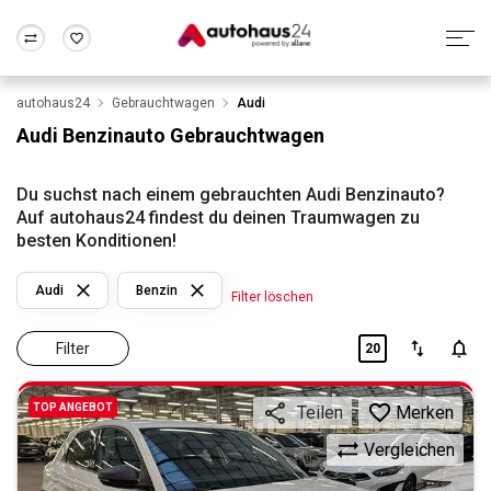
autohaus24
Gebrauchtwagen
Audi
Zum Antrag
Alle Fragen & Antworten
München
Berlin
Audi Benzinauto Gebrauchtwagen
Wir bewerten dein Auto
Rund um die Inzahlungnahme
Frankfurt
Wuppertal
Du suchst nach einem gebrauchten Audi Benzinauto?
Auf autohaus24 findest du deinen Traumwagen zu
besten Konditionen!
Audi
Benzin
Filter löschen
Filter
20
TOP ANGEBOT
Merken
Teilen
Vergleichen