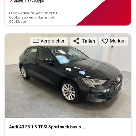
elektr. Heckklappe
Energieverbrauch (kombiniert): k.A.
CO₂-Emissionen kombiniert: k.A.
CO₂-Klasse:
Vergleichen
Merken
Teilen
Audi
A3 35 1.5 TFSI Sportback basis MHEV (EURO 6d)