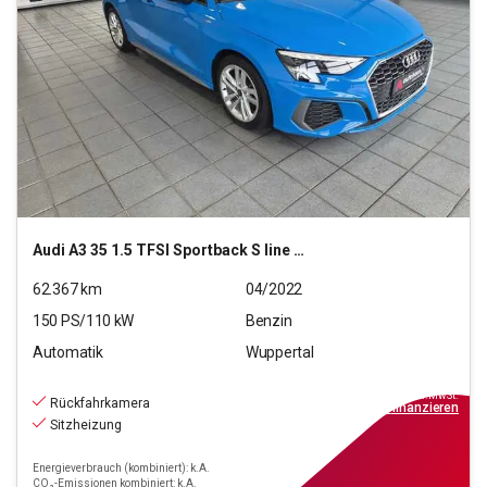
Audi
A3 35 1.5 TFSI Sportback S line MHEV (EURO 6d)
62.367
km
04/2022
150
PS/
110
kW
Benzin
Automatik
Wuppertal
23.220
€
inkl.MwSt.
Rückfahrkamera
ab
209€
mtl.
finanzieren
Sitzheizung
Energieverbrauch (kombiniert): k.A.
CO₂-Emissionen kombiniert: k.A.