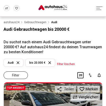
autohaus24
Gebrauchtwagen
Audi
Zum Antrag
Alle Fragen & Antworten
München
Berlin
Audi Gebrauchtwagen bis 20000 €
Wir bewerten dein Auto
Rund um die Inzahlungnahme
Frankfurt
Wuppertal
Du suchst nach einem Audi Gebrauchtwagen unter
20000 €? Auf autohaus24 findest du deinen Traumwagen
zu besten Konditionen!
Audi
bis 20.000 €
Filter löschen
Filter
20
TOP ANGEBOT
Merken
Teilen
Vergleichen