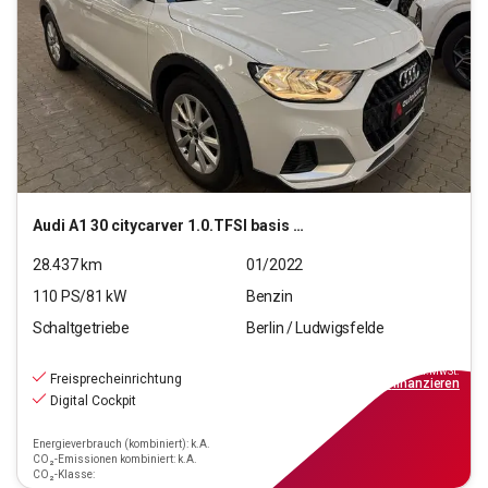
Audi
A1 30 citycarver 1.0.TFSI basis (EURO 6d)
28.437
km
01/2022
110
PS/
81
kW
Benzin
Schaltgetriebe
Berlin / Ludwigsfelde
15.690
€
inkl.MwSt.
Freisprecheinrichtung
ab
142€
mtl.
finanzieren
Digital Cockpit
Energieverbrauch (kombiniert): k.A.
CO₂-Emissionen kombiniert: k.A.
CO₂-Klasse: