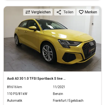
Vergleichen
Merken
Teilen
Audi
A3 30 1.0 TFSI Sportback S line MHEV (EURO 6d)
89.616
km
11/2021
110
PS/
81
kW
Benzin
Automatik
Frankfurt / Egelsbach