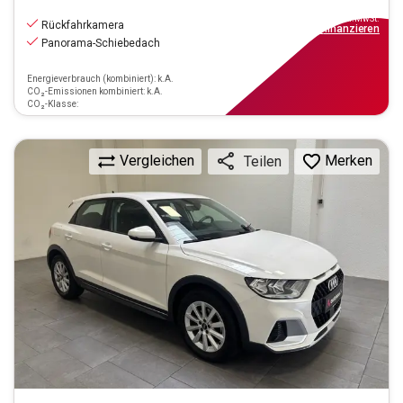
17.470
€
inkl.MwSt.
Rückfahrkamera
ab
158€
mtl.
finanzieren
Panorama-Schiebedach
Energieverbrauch (kombiniert): k.A.
CO₂-Emissionen kombiniert: k.A.
CO₂-Klasse:
Vergleichen
Merken
Teilen