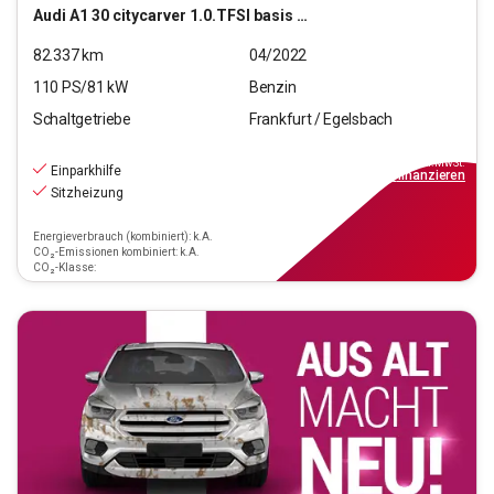
Audi
A1 30 citycarver 1.0.TFSI basis (EURO 6d)
82.337
km
04/2022
110
PS/
81
kW
Benzin
Schaltgetriebe
Frankfurt / Egelsbach
18.470
€
inkl.MwSt.
Einparkhilfe
ab
167€
mtl.
finanzieren
Sitzheizung
Energieverbrauch (kombiniert): k.A.
CO₂-Emissionen kombiniert: k.A.
CO₂-Klasse: