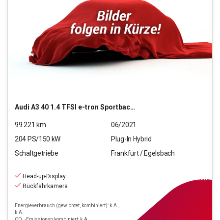
Audi
A3 40 1.4 TFSI e-tron Sportback S line (Euro 6d)
99.221
km
06/2021
204
PS/
150
kW
Plug-In Hybrid
Schaltgetriebe
Frankfurt / Egelsbach
19.470
€
inkl.MwSt.
Head-up-Display
ab
176€
mtl.
finanzieren
Rückfahrkamera
Energieverbrauch (gewichtet, kombiniert): k.A.,
k.A.
CO₂-Emissionen kombiniert: k.A.