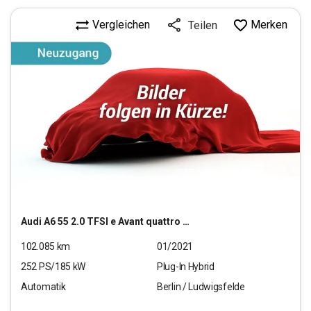
Vergleichen
Merken
Teilen
Audi
A6 55 2.0 TFSI e Avant quattro sport (E6 d-T)
102.085
km
01/2021
252
PS/
185
kW
Plug-In Hybrid
Automatik
Berlin / Ludwigsfelde
31.890
€