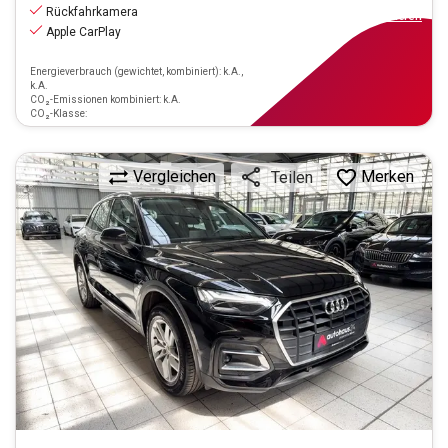
inkl.MwSt.
Rückfahrkamera
ab
287€
mtl.
finanzieren
Apple CarPlay
Energieverbrauch (gewichtet, kombiniert): k.A.,
k.A.
CO₂-Emissionen kombiniert: k.A.
CO₂-Klasse:
Vergleichen
Merken
Teilen