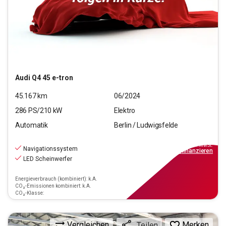
Audi
Q4 45 e-tron
45.167
km
06/2024
286
PS/
210
kW
Elektro
Automatik
Berlin / Ludwigsfelde
34.990
€
inkl.MwSt.
Navigationssystem
ab
315€
mtl.
finanzieren
LED Scheinwerfer
Energieverbrauch (kombiniert): k.A.
CO₂-Emissionen kombiniert: k.A.
CO₂-Klasse:
Vergleichen
Merken
Teilen