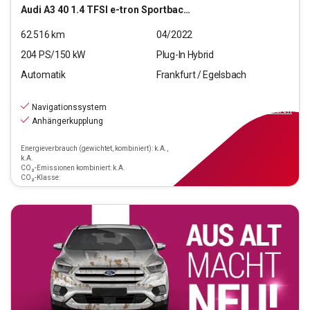
Audi
A3 40 1.4 TFSI e-tron Sportback basis (Euro 6d)
62.516
km
04/2022
204
PS/
150
kW
Plug-In Hybrid
Automatik
Frankfurt / Egelsbach
22.880
€
inkl.MwSt.
Navigationssystem
ab
206€
mtl.
finanzieren
Anhängerkupplung
Energieverbrauch (gewichtet, kombiniert): k.A.,
k.A.
CO₂-Emissionen kombiniert: k.A.
CO₂-Klasse: