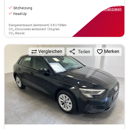
20.970
€
inkl.MwSt.
Sitzheizung
ab
239€
mtl.
finanzieren
Head-Up
Energieverbrauch (kombiniert): 4.8 l/100km
CO₂-Emissionen kombiniert: 126 g/km
CO₂-Klasse:
Vergleichen
Merken
Teilen