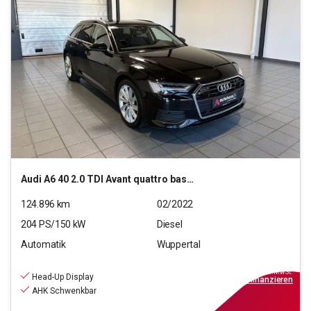
Audi
A6 40 2.0 TDI Avant quattro basis (EURO 6d)
124.896
km
02/2022
204
PS/
150
kW
Diesel
Automatik
Wuppertal
24.990
€
inkl.MwSt.
Head-Up Display
ab
225€
mtl.
finanzieren
AHK Schwenkbar