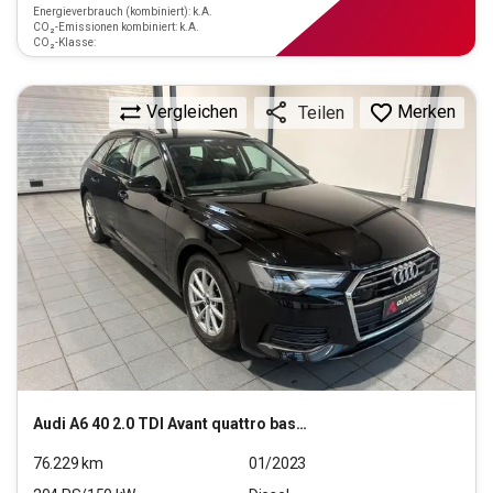
Energieverbrauch (kombiniert): k.A.
CO₂-Emissionen kombiniert: k.A.
CO₂-Klasse:
Vergleichen
Merken
Teilen
Audi
A6 40 2.0 TDI Avant quattro basis (EURO 6d)
76.229
km
01/2023