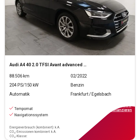
Audi
A4 40 2.0 TFSI Avant advanced (EURO 6d)
88.506
km
02/2022
204
PS/
150
kW
Benzin
Automatik
Frankfurt / Egelsbach
24.770
€
inkl.MwSt.
Tempomat
ab
223€
mtl.
finanzieren
Navigationssystem
Energieverbrauch (kombiniert): k.A.
CO₂-Emissionen kombiniert: k.A.
CO₂-Klasse: