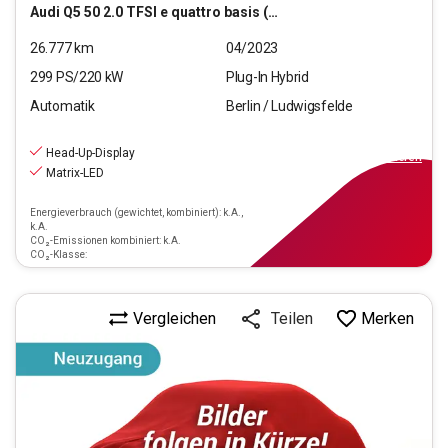
Audi
Q5 50 2.0 TFSI e quattro basis (EURO 6d)
26.777
km
04/2023
299
PS/
220
kW
Plug-In Hybrid
Automatik
Berlin / Ludwigsfelde
33.990
€
inkl.MwSt.
Head-Up-Display
ab
306€
mtl.
finanzieren
Matrix-LED
Energieverbrauch (gewichtet, kombiniert): k.A.,
k.A.
CO₂-Emissionen kombiniert: k.A.
CO₂-Klasse:
Vergleichen
Merken
Teilen