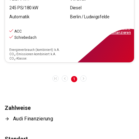
245
PS/
180
kW
Diesel
Automatik
Berlin / Ludwigsfelde
41.990
€
inkl.MwSt.
ACC
ab
333€
mtl.
finanzieren
Schiebedach
Energieverbrauch (kombiniert): k.A.
CO₂-Emissionen kombiniert: k.A.
CO₂-Klasse:
1
Zahlweise
Audi Finanzierung
Standort