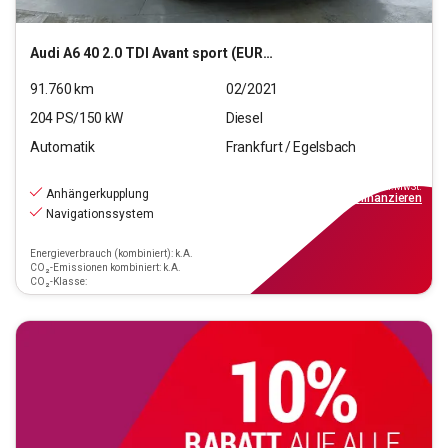
Audi
A6 40 2.0 TDI Avant sport (EURO 6d)
91.760
km
02/2021
204
PS/
150
kW
Diesel
Automatik
Frankfurt / Egelsbach
24.470
€
inkl.MwSt.
Anhängerkupplung
ab
220€
mtl.
finanzieren
Navigationssystem
Energieverbrauch (kombiniert): k.A.
CO₂-Emissionen kombiniert: k.A.
CO₂-Klasse: