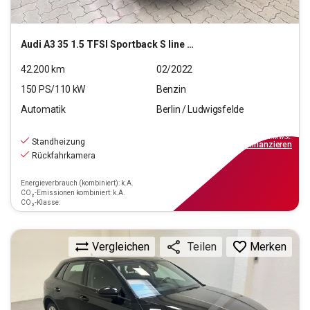
Audi
A3 35 1.5 TFSI Sportback S line MHEV (EURO 6d)
42.200
km
02/2022
150
PS/
110
kW
Benzin
Automatik
Berlin / Ludwigsfelde
27.220
€
inkl.MwSt.
Standheizung
ab
245€
mtl.
finanzieren
Rückfahrkamera
Energieverbrauch (kombiniert): k.A.
CO₂-Emissionen kombiniert: k.A.
CO₂-Klasse:
Vergleichen
Merken
Teilen