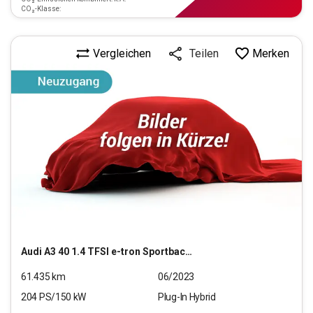
CO₂-Klasse:
Vergleichen
Merken
Teilen
Audi
A3 40 1.4 TFSI e-tron Sportback basis
61.435
km
06/2023
204
PS/
150
kW
Plug-In Hybrid