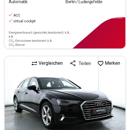
Automatik
Berlin / Ludwigsfelde
23.770
€
inkl.MwSt.
ACC
ab
214€
mtl.
finanzieren
virtual cockpit
Energieverbrauch (gewichtet, kombiniert): k.A.,
k.A.
CO₂-Emissionen kombiniert: k.A.
CO₂-Klasse:
Vergleichen
Merken
Teilen