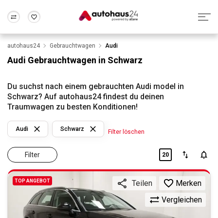
autohaus24
Gebrauchtwagen
Audi
Zum Antrag
Alle Fragen & Antworten
München
Berlin
Audi Gebrauchtwagen in Schwarz
Wir bewerten dein Auto
Rund um die Inzahlungnahme
Frankfurt
Wuppertal
Du suchst nach einem gebrauchten Audi model in
Schwarz? Auf autohaus24 findest du deinen
Traumwagen zu besten Konditionen!
Audi
Schwarz
Filter löschen
Filter
20
TOP ANGEBOT
Merken
Teilen
Vergleichen