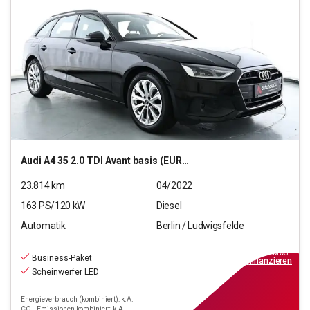
Audi
A4 35 2.0 TDI Avant basis (EURO 6d)
23.814
km
04/2022
163
PS/
120
kW
Diesel
Automatik
Berlin / Ludwigsfelde
22.990
€
inkl.MwSt.
Business-Paket
ab
207€
mtl.
finanzieren
Scheinwerfer LED
Energieverbrauch (kombiniert): k.A.
CO₂-Emissionen kombiniert: k.A.