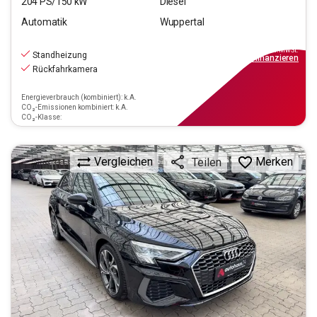
204
PS/
150
kW
Diesel
Automatik
Wuppertal
26.890
€
inkl.MwSt.
Standheizung
ab
242€
mtl.
finanzieren
Rückfahrkamera
Energieverbrauch (kombiniert): k.A.
CO₂-Emissionen kombiniert: k.A.
CO₂-Klasse:
Vergleichen
Merken
Teilen