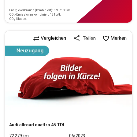
Energieverbrauch (kombiniert): 6.9 l/100km
CO₂-Emissionen kombiniert: 181 g/km
CO₂-Klasse:
Vergleichen
Merken
Teilen
Audi
allroad quattro 45 TDI
72.279
km
06/2023