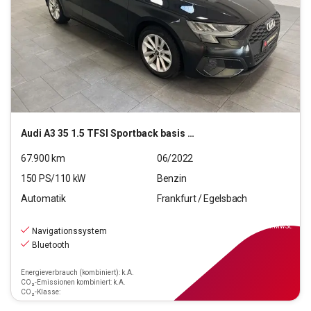
Audi
A3 35 1.5 TFSI Sportback basis MHEV (EURO 6d)
67.900
km
06/2022
150
PS/
110
kW
Benzin
Automatik
Frankfurt / Egelsbach
29.220
€
inkl.MwSt.
Navigationssystem
Bluetooth
Energieverbrauch (kombiniert): k.A.
CO₂-Emissionen kombiniert: k.A.
CO₂-Klasse: