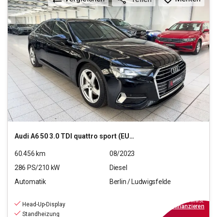
Audi
A6 50 3.0 TDI quattro sport (EURO 6d)
60.456
km
08/2023
286
PS/
210
kW
Diesel
Automatik
Berlin / Ludwigsfelde
37.790
€
inkl.MwSt.
Head-Up-Display
ab
340€
mtl.
finanzieren
Standheizung