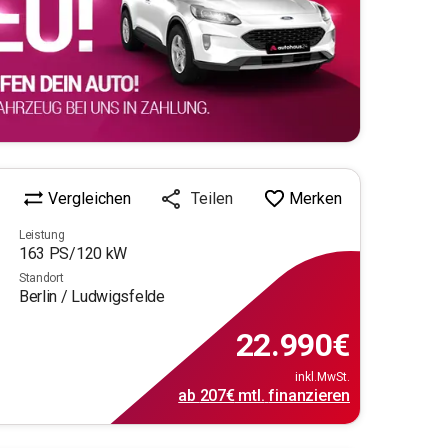
Vergleichen
Merken
Teilen
Leistung
163
PS/
120
kW
Standort
Berlin / Ludwigsfelde
22.990
€
inkl.MwSt.
ab
207€
mtl.
finanzieren