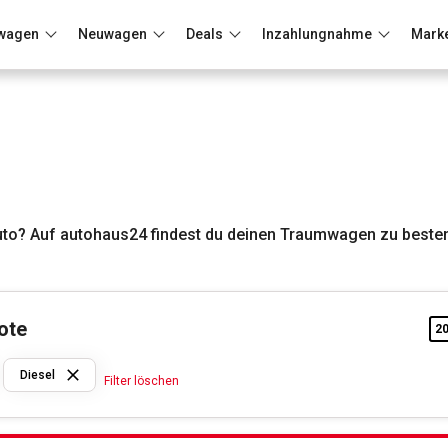
wagen
Neuwagen
Deals
Inzahlungnahme
Mark
Berlin
Frankfurt
Wuppertal
to? Auf autohaus24 findest du deinen Traumwagen zu besten
ote
2
Audi
Diesel
Filter löschen
Diesel
Filter löschen