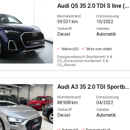
Audi
Q5 35 2.0 TDI S line (EURO 6d)
Kilometerstand
Erstzulassung
59.531
km
10/2022
Treibstoff
Getriebe
Diesel
Automatik
Matrix-LED
Sitze vorn elektr.
Energieverbrauch (kombiniert): k.A.
CO₂-Emissionen kombiniert: k.A.
CO₂-Klasse:
Audi
A3 35 2.0 TDI Sportback basis (EURO 6d)
Kilometerstand
Erstzulassung
88.908
km
04/2022
Treibstoff
Getriebe
Diesel
Automatik