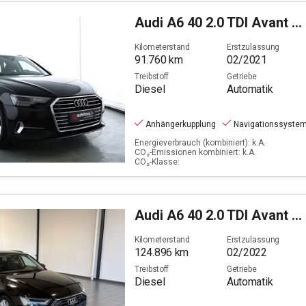
Audi
A6 40 2.0 TDI Avant sport (EURO 6d)
Kilometerstand
Erstzulassung
91.760
km
02/2021
Treibstoff
Getriebe
Diesel
Automatik
Anhängerkupplung
Navigationssyste
Energieverbrauch (kombiniert): k.A.
CO₂-Emissionen kombiniert: k.A.
CO₂-Klasse:
Audi
A6 40 2.0 TDI Avant quattro basis (EURO 6d)
Kilometerstand
Erstzulassung
124.896
km
02/2022
Treibstoff
Getriebe
Diesel
Automatik