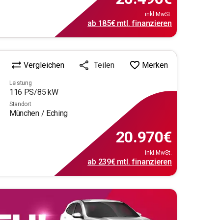
inkl.MwSt.
ab
185€
mtl.
finanzieren
Vergleichen
Merken
Teilen
Leistung
116
PS/
85
kW
Standort
München / Eching
20.970
€
inkl.MwSt.
ab
239€
mtl.
finanzieren