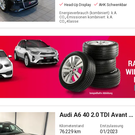
Head-Up Display
AHK Schwenkbar
Energieverbrauch (kombiniert): k.A.
CO₂-Emissionen kombiniert: k.A.
CO₂-Klasse:
Audi
A6 40 2.0 TDI Avant quattro basis (EURO 6d)
Kilometerstand
Erstzulassung
76.229
km
01/2023