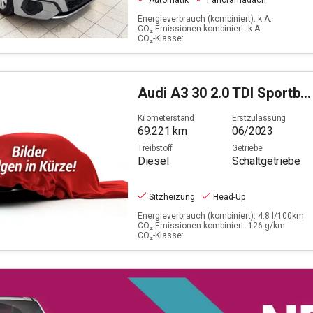
Automatik
Panoramadach
Energieverbrauch (kombiniert): k.A.
CO₂-Emissionen kombiniert: k.A.
CO₂-Klasse:
Audi
A3 30 2.0 TDI Sportback S line
Kilometerstand
Erstzulassung
69.221
km
06/2023
Treibstoff
Getriebe
Diesel
Schaltgetriebe
Sitzheizung
Head-Up
Energieverbrauch (kombiniert): 4.8 l/100km
CO₂-Emissionen kombiniert: 126 g/km
CO₂-Klasse: