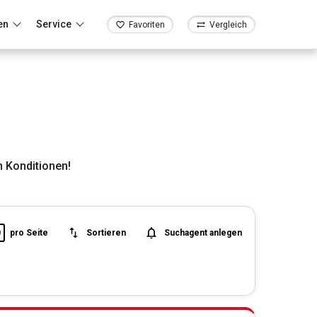
en
Service
Favoriten
Vergleich
 Konditionen!
0
pro Seite
Sortieren
Suchagent anlegen