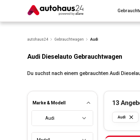
Gebraucht
Zum Antrag
Alle Fragen & Antworten
München
Wir bewerten dein Auto
autohaus24
Gebrauchtwagen
Rund um die Inzahlungnahme
Audi
Audi Dieselauto Gebrauchtwagen
Du suchst nach einem gebrauchten Audi Dieselau
13
Angeb
Marke & Modell
Audi
Audi
Modell