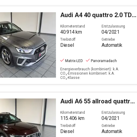
Audi
A4 40 quattro 2.0 TDI Avant S line (EURO 6d)
Kilometerstand
Erstzulassung
40.914
km
04/2021
Treibstoff
Getriebe
Diesel
Automatik
Matrix-LED
Panoramadach
Energieverbrauch (kombiniert): k.A.
CO₂-Emissionen kombiniert: k.A.
CO₂-Klasse:
Audi
A6 55 allroad quattro 3.0 TDI (EURO 6d)
Kilometerstand
Erstzulassung
115.406
km
04/2021
Treibstoff
Getriebe
Diesel
Automatik