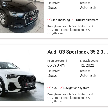
Treibstoff
Getriebe
Diesel
Automatik
Standheizung
Rückfahrkamera
Energieverbrauch (kombiniert): k.A.
CO₂-Emissionen kombiniert: k.A.
CO₂-Klasse:
Audi
Q3 Sportback 35 2.0 TDI S line (EURO 6d)
Kilometerstand
Erstzulassung
65.398
km
12/2022
Treibstoff
Getriebe
Diesel
Automatik
ACC
Navigationssystem
Energieverbrauch (kombiniert): k.A.
CO₂-Emissionen kombiniert: k.A.
CO₂-Klasse: