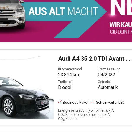
Audi
A4 35 2.0 TDI Avant basis (EURO 6d)
Kilometerstand
Erstzulassung
23.814
km
04/2022
Treibstoff
Getriebe
Diesel
Automatik
Business-Paket
Scheinwerfer LED
Energieverbrauch (kombiniert): k.A.
CO₂-Emissionen kombiniert: k.A.
CO₂-Klasse: