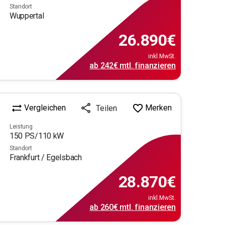
Standort
Wuppertal
26.890
€
inkl.MwSt.
ab
242€
mtl.
finanzieren
Vergleichen
Merken
Teilen
Leistung
150
PS/
110
kW
Standort
Frankfurt / Egelsbach
28.870
€
inkl.MwSt.
ab
260€
mtl.
finanzieren