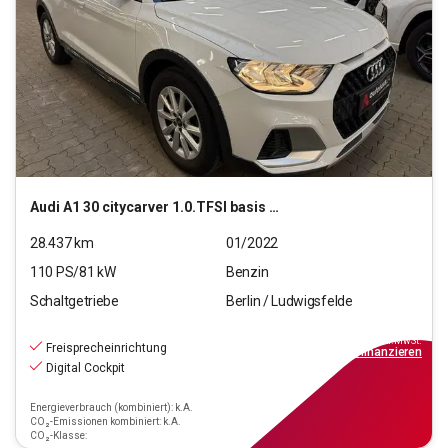
Audi
A1 30 citycarver 1.0.TFSI basis (EURO 6d)
28.437
km
01/2022
110
PS/
81
kW
Benzin
Schaltgetriebe
Berlin / Ludwigsfelde
15.690
€
inkl.MwSt.
Freisprecheinrichtung
ab
142€
mtl.
finanzieren
Digital Cockpit
Energieverbrauch (kombiniert): k.A.
CO₂-Emissionen kombiniert: k.A.
CO₂-Klasse: