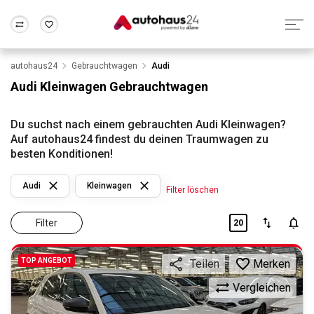
autohaus24
Gebrauchtwagen
Audi
Zum Antrag
Alle Fragen & Antworten
München
Berlin
Audi Kleinwagen Gebrauchtwagen
Wir bewerten dein Auto
Rund um die Inzahlungnahme
Frankfurt
Wuppertal
Du suchst nach einem gebrauchten Audi Kleinwagen?
Auf autohaus24 findest du deinen Traumwagen zu
besten Konditionen!
Audi
Kleinwagen
Filter löschen
Filter
20
TOP ANGEBOT
Merken
Teilen
Vergleichen