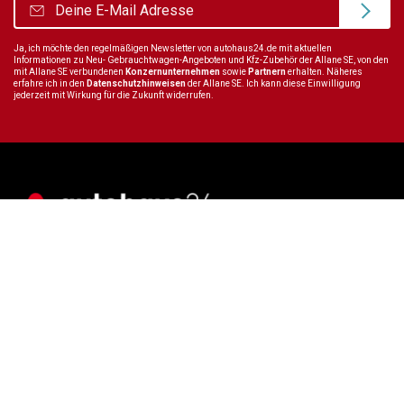
Ja, ich möchte den regelmäßigen Newsletter von autohaus24.de mit aktuellen
Informationen zu Neu- Gebrauchtwagen-Angeboten und Kfz-Zubehör der Allane SE, von den
mit Allane SE verbundenen
Konzernunternehmen
sowie
Partnern
erhalten. Näheres
erfahre ich in den
Datenschutzhinweisen
der Allane SE. Ich kann diese Einwilligung
jederzeit mit Wirkung für die Zukunft widerrufen.
Wir sind immer für dich da
Tel.:
+49 89 70 80 84 84
E-Mail:
info@autohaus24.de