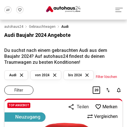
autohaus24
Gebrauchtwagen
Audi
Zum Antrag
Alle Fragen & Antworten
München
Berlin
Audi Baujahr 2024 Angebote
Wir bewerten dein Auto
Rund um die Inzahlungnahme
Frankfurt
Wuppertal
Du suchst nach einem gebrauchten Audi aus dem
Baujahr 2024? Auf autohaus24 findest du deinen
Traumwagen zu besten Konditionen!
Audi
von 2024
bis 2024
Filter löschen
Filter
20
TOP ANGEBOT
Merken
Teilen
Vergleichen