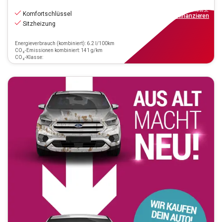
26.770
€
inkl.MwSt.
Komfortschlüssel
ab
241€
mtl.
finanzieren
Sitzheizung
Energieverbrauch (kombiniert): 6.2 l/100km
CO₂-Emissionen kombiniert: 141 g/km
CO₂-Klasse: