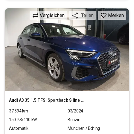
Vergleichen
Merken
Teilen
Audi
A3 35 1.5 TFSI Sportback S line MHEV
37.594
km
03/2024
150
PS/
110
kW
Benzin
Automatik
München / Eching