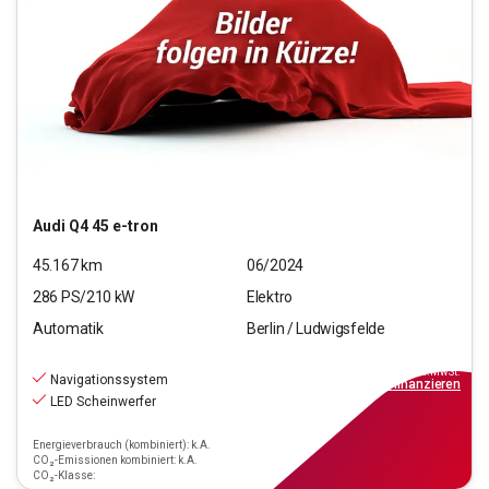
Audi
Q4 45 e-tron
45.167
km
06/2024
286
PS/
210
kW
Elektro
Automatik
Berlin / Ludwigsfelde
34.990
€
inkl.MwSt.
Navigationssystem
ab
315€
mtl.
finanzieren
LED Scheinwerfer
Energieverbrauch (kombiniert): k.A.
CO₂-Emissionen kombiniert: k.A.
CO₂-Klasse: