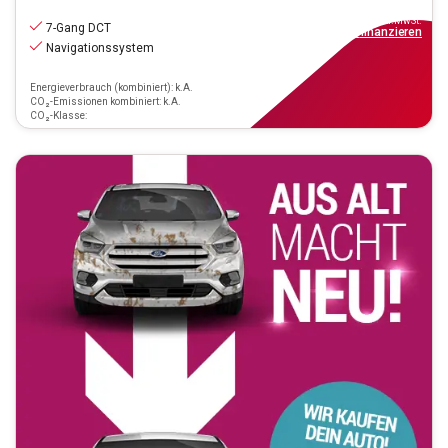
18.470
€
inkl.MwSt.
7-Gang DCT
ab
129€
mtl.
finanzieren
Navigationssystem
Energieverbrauch (kombiniert): k.A.
CO₂-Emissionen kombiniert: k.A.
CO₂-Klasse: