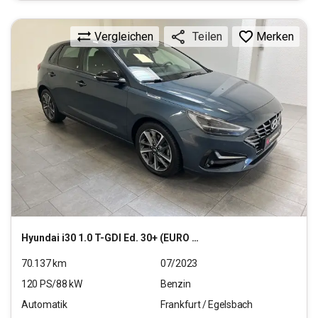
Vergleichen
Merken
Teilen
Hyundai
i30 1.0 T-GDI Ed. 30+ (EURO 6d)(OPF)
70.137
km
07/2023
120
PS/
88
kW
Benzin
Automatik
Frankfurt / Egelsbach