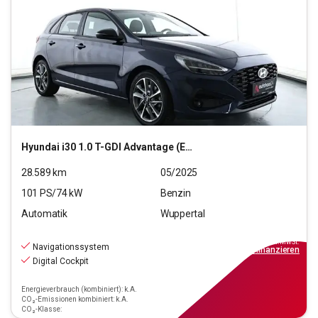
Hyundai
i30 1.0 T-GDI Advantage (EURO 6e)(OPF)
28.589
km
05/2025
101
PS/
74
kW
Benzin
Automatik
Wuppertal
19.440
€
inkl.MwSt.
Navigationssystem
ab
175€
mtl.
finanzieren
Digital Cockpit
Energieverbrauch (kombiniert): k.A.
CO₂-Emissionen kombiniert: k.A.
CO₂-Klasse: