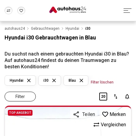
autohaus24
Gebrauchtwagen
Hyundai
i30
Zum Antrag
Alle Fragen & Antworten
München
Berlin
Hyundai i30 Gebrauchtwagen in Blau
Wir bewerten dein Auto
Rund um die Inzahlungnahme
Frankfurt
Wuppertal
Du suchst nach einem gebrauchten Hyundai i30 in Blau?
Auf autohaus24 findest du deinen Traumwagen zu
besten Konditionen!
Hyundai
i30
Blau
Filter löschen
Filter
20
TOP ANGEBOT
Merken
Teilen
Vergleichen