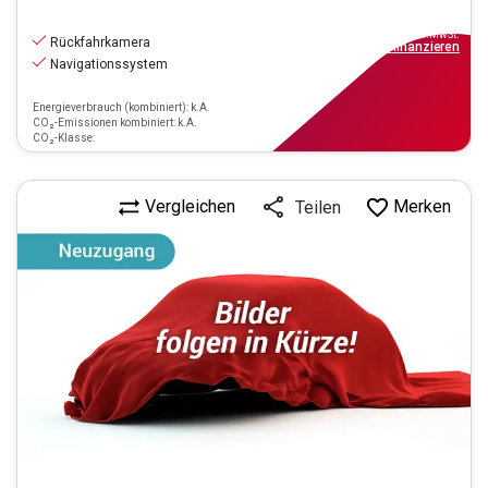
16.970
€
inkl.MwSt.
Rückfahrkamera
ab
153€
mtl.
finanzieren
Navigationssystem
Energieverbrauch (kombiniert): k.A.
CO₂-Emissionen kombiniert: k.A.
CO₂-Klasse:
Vergleichen
Merken
Teilen