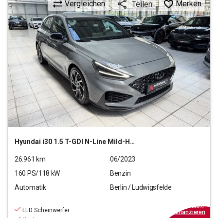
Vergleichen
Merken
Teilen
Hyundai
i30 1.5 T-GDI N-Line Mild-Hybrid (EURO 6d)(OPF)
26.961
km
06/2023
160
PS/
118
kW
Benzin
Automatik
Berlin / Ludwigsfelde
21.440
€
inkl.MwSt.
LED Scheinwerfer
ab
193€
mtl.
finanzieren