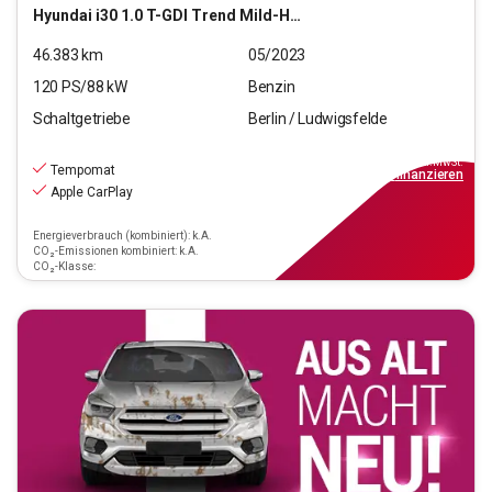
Hyundai
i30 1.0 T-GDI Trend Mild-Hybrid (EURO 6d)(OPF)
46.383
km
05/2023
120
PS/
88
kW
Benzin
Schaltgetriebe
Berlin / Ludwigsfelde
16.390
€
inkl.MwSt.
Tempomat
ab
148€
mtl.
finanzieren
Apple CarPlay
Energieverbrauch (kombiniert): k.A.
CO₂-Emissionen kombiniert: k.A.
CO₂-Klasse: