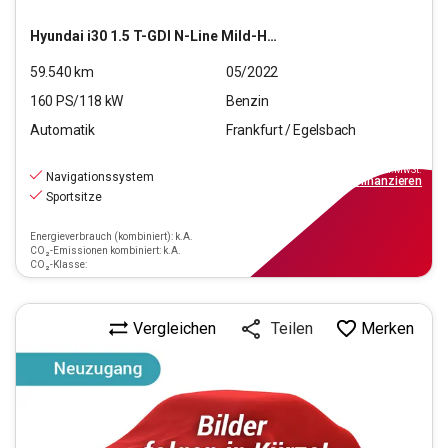
Hyundai
i30 1.5 T-GDI N-Line Mild-Hybrid (EURO 6d)(OPF)
59.540
km
05/2022
160
PS/
118
kW
Benzin
Automatik
Frankfurt / Egelsbach
18.970
€
inkl.MwSt.
Navigationssystem
ab
171€
mtl.
finanzieren
Sportsitze
Energieverbrauch (kombiniert): k.A.
CO₂-Emissionen kombiniert: k.A.
CO₂-Klasse:
Vergleichen
Merken
Teilen