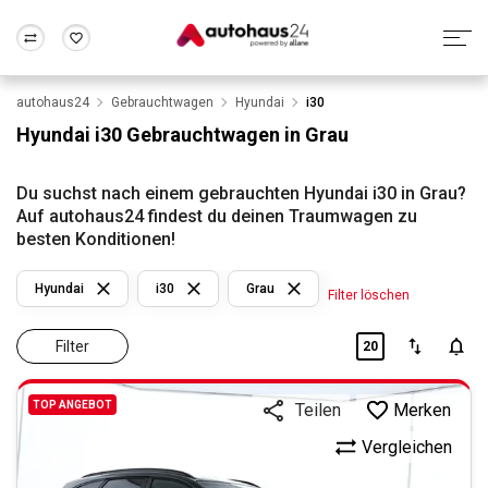
autohaus24
Gebrauchtwagen
Hyundai
i30
Zum Antrag
Alle Fragen & Antworten
München
Berlin
Hyundai i30 Gebrauchtwagen in Grau
Wir bewerten dein Auto
Rund um die Inzahlungnahme
Frankfurt
Wuppertal
Du suchst nach einem gebrauchten Hyundai i30 in Grau?
Auf autohaus24 findest du deinen Traumwagen zu
besten Konditionen!
Hyundai
i30
Grau
Filter löschen
Filter
20
TOP ANGEBOT
Merken
Teilen
Vergleichen