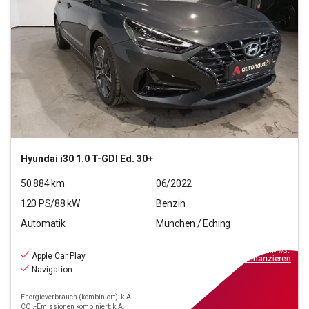
Hyundai
i30 1.0 T-GDI Ed. 30+
50.884
km
06/2022
120
PS/
88
kW
Benzin
Automatik
München / Eching
18.550
€
inkl.MwSt.
Apple Car Play
ab
167€
mtl.
finanzieren
Navigation
Energieverbrauch (kombiniert): k.A.
CO₂-Emissionen kombiniert: k.A.