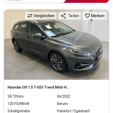
Vergleichen
Merken
Teilen
Hyundai
i30 1.0 T-GDI Trend Mild-Hybrid (EURO 6d)(OPF)
58.739
km
06/2022
120
PS/
88
kW
Benzin
Schaltgetriebe
Frankfurt / Egelsbach