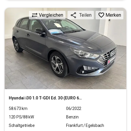
Vergleichen
Merken
Teilen
Hyundai
i30 1.0 T-GDI Ed. 30 (EURO 6d)(OPF)
58.673
km
06/2022
120
PS/
88
kW
Benzin
Schaltgetriebe
Frankfurt / Egelsbach