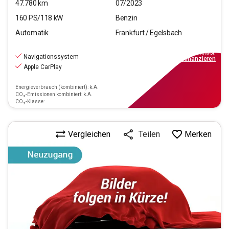
47.780
km
07/2023
160
PS/
118
kW
Benzin
Automatik
Frankfurt / Egelsbach
23.990
€
inkl.MwSt.
Navigationssystem
ab
279€
mtl.
finanzieren
Apple CarPlay
Energieverbrauch (kombiniert): k.A.
CO₂-Emissionen kombiniert: k.A.
CO₂-Klasse:
Vergleichen
Merken
Teilen