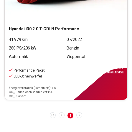
Hyundai
i30 2.0 T-GDI N Performance (EURO 6d)(OPF)
41.979
km
07/2022
280
PS/
206
kW
Benzin
Automatik
Wuppertal
31.890
€
inkl.MwSt.
Performance Paket
ab
299€
mtl.
finanzieren
LED-Scheinwerfer
Energieverbrauch (kombiniert): k.A.
CO₂-Emissionen kombiniert: k.A.
CO₂-Klasse:
1