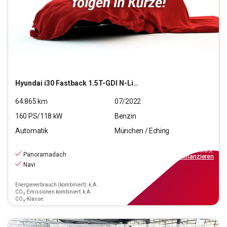
Hyundai
i30 Fastback 1.5T-GDI N-Line Mild-Hybrid (EURO 6d)
64.865
km
07/2022
160
PS/
118
kW
Benzin
Automatik
München / Eching
20.220
€
inkl.MwSt.
Panoramadach
ab
229€
mtl.
finanzieren
Navi
Energieverbrauch (kombiniert): k.A.
CO₂-Emissionen kombiniert: k.A.
CO₂-Klasse: