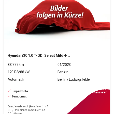
Hyundai
i30 1.0 T-GDI Select Mild-Hybrid (EURO 6d)(OPF)
83.777
km
01/2023
120
PS/
88
kW
Benzin
Automatik
Berlin / Ludwigsfelde
16.590
€
inkl.MwSt.
Einparkhilfe
ab
150€
mtl.
finanzieren
Tempomat
Energieverbrauch (kombiniert): k.A.
CO₂-Emissionen kombiniert: k.A.
CO₂-Klasse: