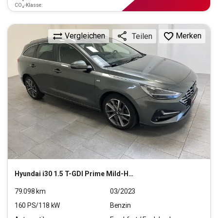
CO₂-Klasse:
Vergleichen
Merken
Teilen
Hyundai
i30 1.5 T-GDI Prime Mild-Hybrid (EURO 6d)(OPF)
79.098
km
03/2023
160
PS/
118
kW
Benzin