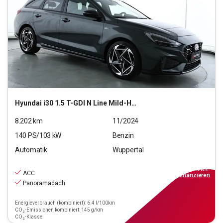
Hyundai
i30 1.5 T-GDI N Line Mild-Hybrid (EURO 6e)(OPF)
8.202
km
11/2024
140
PS/
103
kW
Benzin
Automatik
Wuppertal
23.690
€
inkl.MwSt.
ACC
ab
213€
mtl.
finanzieren
Panoramadach
Energieverbrauch (kombiniert): 6.4 l/100km
CO₂-Emissionen kombiniert: 145 g/km
CO₂-Klasse: