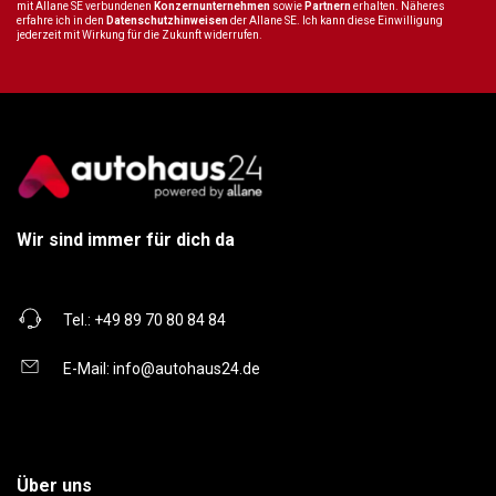
mit Allane SE verbundenen
Konzernunternehmen
sowie
Partnern
erhalten. Näheres
erfahre ich in den
Datenschutzhinweisen
der Allane SE. Ich kann diese Einwilligung
jederzeit mit Wirkung für die Zukunft widerrufen.
Wir sind immer für dich da
Tel.:
+49 89 70 80 84 84
E-Mail:
info@autohaus24.de
Über uns