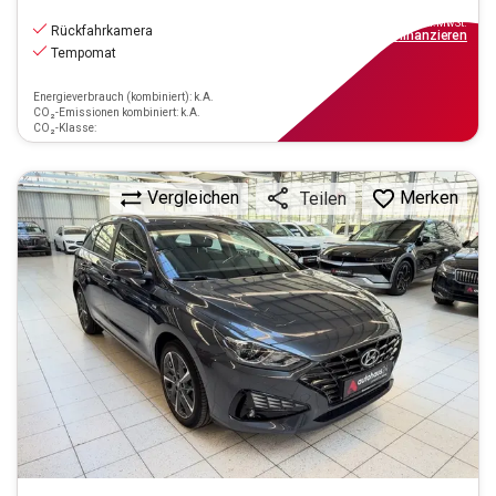
13.970
€
inkl.MwSt.
Rückfahrkamera
ab
126€
mtl.
finanzieren
Tempomat
Energieverbrauch (kombiniert): k.A.
CO₂-Emissionen kombiniert: k.A.
CO₂-Klasse:
Vergleichen
Merken
Teilen