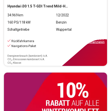
Hyundai
i30 1.5 T-GDI Trend Mild-Hybrid (EURO 6d)(OPF)
34.969
km
12/2022
160
PS/
118
kW
Benzin
Schaltgetriebe
Wuppertal
18.490
€
inkl.MwSt.
Rückfahrkamera
ab
167€
mtl.
finanzieren
Navigations-Paket
Energieverbrauch (kombiniert): k.A.
CO₂-Emissionen kombiniert: k.A.
CO₂-Klasse: