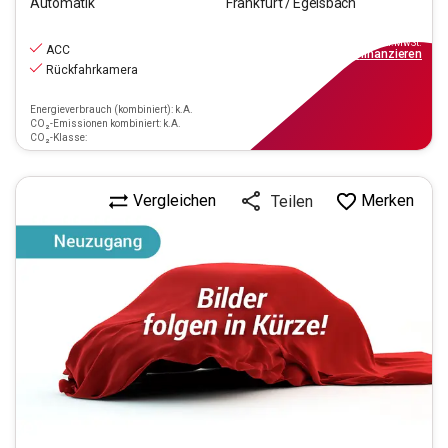
Automatik
Frankfurt / Egelsbach
18.870
€
inkl.MwSt.
ACC
ab
170€
mtl.
finanzieren
Rückfahrkamera
Energieverbrauch (kombiniert): k.A.
CO₂-Emissionen kombiniert: k.A.
CO₂-Klasse:
Vergleichen
Merken
Teilen