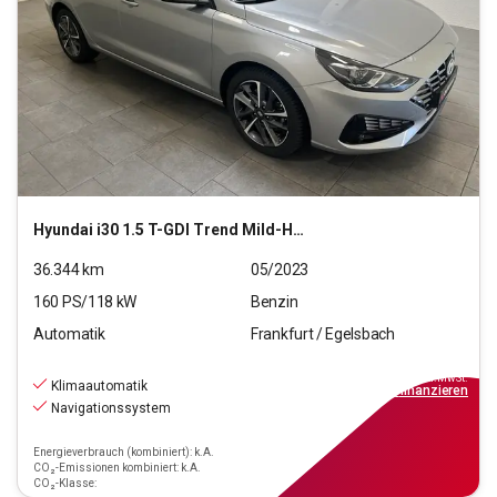
Hyundai
i30 1.5 T-GDI Trend Mild-Hybrid (EURO 6d)(OPF)
36.344
km
05/2023
160
PS/
118
kW
Benzin
Automatik
Frankfurt / Egelsbach
20.470
€
inkl.MwSt.
Klimaautomatik
ab
184€
mtl.
finanzieren
Navigationssystem
Energieverbrauch (kombiniert): k.A.
CO₂-Emissionen kombiniert: k.A.
CO₂-Klasse: