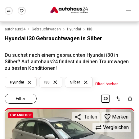
autohaus24
Gebrauchtwagen
Hyundai
i30
Zum Antrag
Alle Fragen & Antworten
München
Berlin
Hyundai i30 Gebrauchtwagen in Silber
Wir bewerten dein Auto
Rund um die Inzahlungnahme
Frankfurt
Wuppertal
Du suchst nach einem gebrauchten Hyundai i30 in
Silber? Auf autohaus24 findest du deinen Traumwagen
zu besten Konditionen!
Hyundai
i30
Silber
Filter löschen
Filter
20
TOP ANGEBOT
Merken
Teilen
Vergleichen