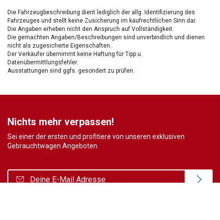
Die Fahrzeugbeschreibung dient lediglich der allg. Identifizierung des
Fahrzeuges und stellt keine Zusicherung im kaufrechtlichen Sinn dar.
Die Angaben erheben nicht den Anspruch auf Vollständigkeit.
Die gemachten Angaben/Beschreibungen sind unverbindlich und dienen
nicht als zugesicherte Eigenschaften.
Der Verkäufer übernimmt keine Haftung für Tipp u.
Datenübermittlungsfehler.
Ausstattungen sind ggfs. gesondert zu prüfen.
Nichts mehr verpassen!
Sei einer der ersten und profitiere von unseren exklusiven
Gebrauchtwagen Angeboten.
Ja, ich möchte den regelmäßigen Newsletter von autohaus24.de mit aktuellen
Informationen zu Neu- Gebrauchtwagen-Angeboten und Kfz-Zubehör der Allane SE, von den
mit Allane SE verbundenen
Konzernunternehmen
sowie
Partnern
erhalten. Näheres
erfahre ich in den
Datenschutzhinweisen
der Allane SE. Ich kann diese Einwilligung