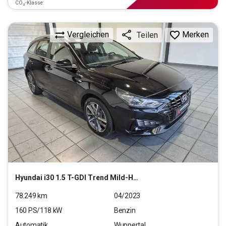
CO₂-Klasse:
Vergleichen
Merken
Teilen
Hyundai
i30 1.5 T-GDI Trend Mild-Hybrid (EURO 6d)(OPF)
78.249
km
04/2023
160
PS/
118
kW
Benzin
Automatik
Wuppertal