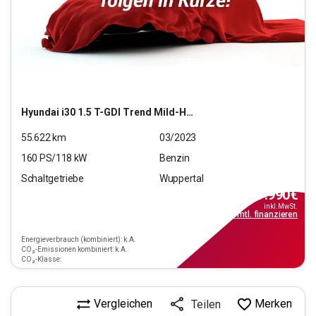
Hyundai
i30 1.5 T-GDI Trend Mild-Hybrid (EURO 6d)(OPF)
55.622
km
03/2023
160
PS/
118
kW
Benzin
Schaltgetriebe
Wuppertal
17.990
€
inkl.MwSt.
ab
179€
mtl.
finanzieren
Energieverbrauch (kombiniert): k.A.
CO₂-Emissionen kombiniert: k.A.
CO₂-Klasse:
Vergleichen
Merken
Teilen