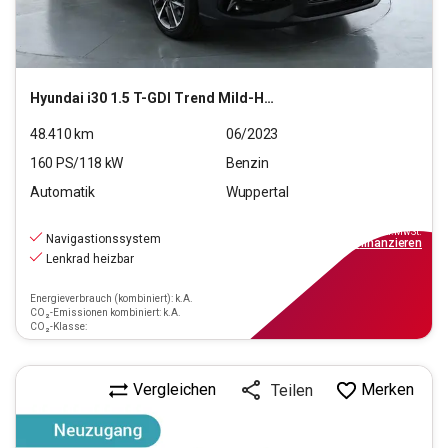
Hyundai
i30 1.5 T-GDI Trend Mild-Hybrid (EURO 6d)(OPF)
48.410
km
06/2023
160
PS/
118
kW
Benzin
Automatik
Wuppertal
16.990
€
inkl.MwSt.
Navigastionssystem
ab
153€
mtl.
finanzieren
Lenkrad heizbar
Energieverbrauch (kombiniert): k.A.
CO₂-Emissionen kombiniert: k.A.
CO₂-Klasse:
Vergleichen
Merken
Teilen