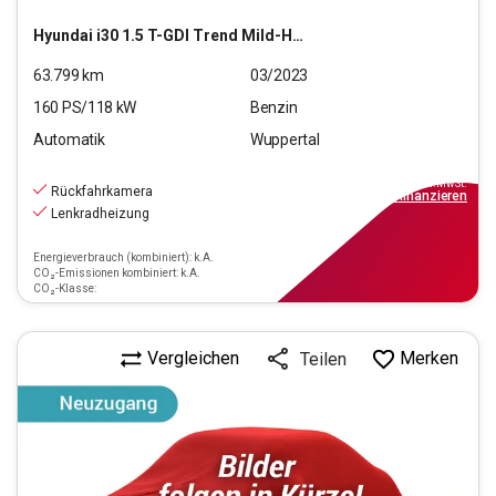
Hyundai
i30 1.5 T-GDI Trend Mild-Hybrid (EURO 6d)(OPF)
63.799
km
03/2023
160
PS/
118
kW
Benzin
Automatik
Wuppertal
17.890
€
inkl.MwSt.
Rückfahrkamera
ab
169€
mtl.
finanzieren
Lenkradheizung
Energieverbrauch (kombiniert): k.A.
CO₂-Emissionen kombiniert: k.A.
CO₂-Klasse:
Vergleichen
Merken
Teilen