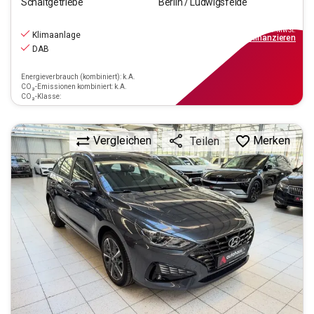
Schaltgetriebe
Berlin / Ludwigsfelde
16.390
€
inkl.MwSt.
Klimaanlage
ab
148€
mtl.
finanzieren
DAB
Energieverbrauch (kombiniert): k.A.
CO₂-Emissionen kombiniert: k.A.
CO₂-Klasse:
Vergleichen
Merken
Teilen