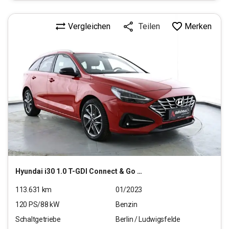
Vergleichen
Merken
Teilen
Hyundai
i30 1.0 T-GDI Connect & Go (EURO 6d)(OPF)
113.631
km
01/2023
120
PS/
88
kW
Benzin
Schaltgetriebe
Berlin / Ludwigsfelde