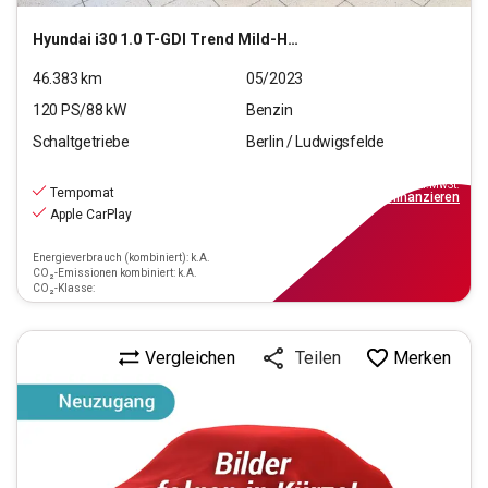
Hyundai
i30 1.0 T-GDI Trend Mild-Hybrid (EURO 6d)(OPF)
46.383
km
05/2023
120
PS/
88
kW
Benzin
Schaltgetriebe
Berlin / Ludwigsfelde
16.390
€
inkl.MwSt.
Tempomat
ab
148€
mtl.
finanzieren
Apple CarPlay
Energieverbrauch (kombiniert): k.A.
CO₂-Emissionen kombiniert: k.A.
CO₂-Klasse:
Vergleichen
Merken
Teilen