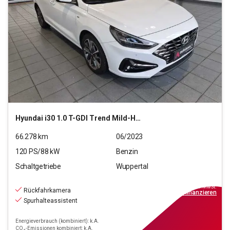
Hyundai
i30 1.0 T-GDI Trend Mild-Hybrid (EURO 6d)(OPF)
66.278
km
06/2023
120
PS/
88
kW
Benzin
Schaltgetriebe
Wuppertal
15.990
€
inkl.MwSt.
Rückfahrkamera
ab
144€
mtl.
finanzieren
Spurhalteassistent
Energieverbrauch (kombiniert): k.A.
CO₂-Emissionen kombiniert: k.A.