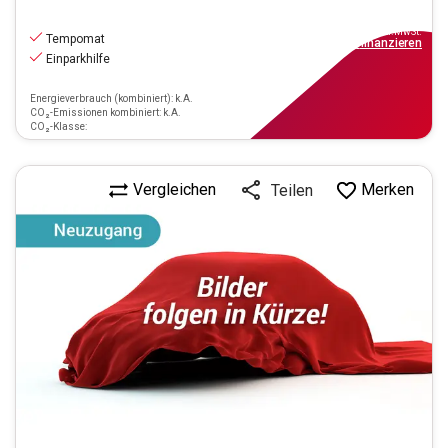
14.970
€
inkl.MwSt.
Tempomat
ab
135€
mtl.
finanzieren
Einparkhilfe
Energieverbrauch (kombiniert): k.A.
CO₂-Emissionen kombiniert: k.A.
CO₂-Klasse:
Vergleichen
Merken
Teilen