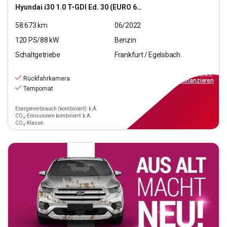
Hyundai
i30 1.0 T-GDI Ed. 30 (EURO 6d)(OPF)
58.673
km
06/2022
120
PS/
88
kW
Benzin
Schaltgetriebe
Frankfurt / Egelsbach
13.970
€
inkl.MwSt.
Rückfahrkamera
ab
126€
mtl.
finanzieren
Tempomat
Energieverbrauch (kombiniert): k.A.
CO₂-Emissionen kombiniert: k.A.
CO₂-Klasse: