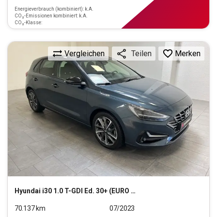
Energieverbrauch (kombiniert): k.A.
CO₂-Emissionen kombiniert: k.A.
CO₂-Klasse:
Vergleichen
Merken
Teilen
Hyundai
i30 1.0 T-GDI Ed. 30+ (EURO 6d)(OPF)
70.137
km
07/2023