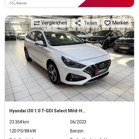
CO₂-Klasse:
Vergleichen
Merken
Teilen
Hyundai
i30 1.0 T-GDI Select Mild-Hybrid (EURO 6d)(OPF)
33.368
km
06/2023
120
PS/
88
kW
Benzin