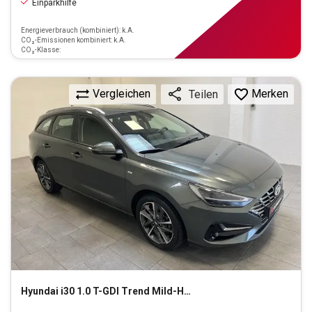
Einparkhilfe
Energieverbrauch (kombiniert): k.A.
CO₂-Emissionen kombiniert: k.A.
CO₂-Klasse:
Vergleichen
Merken
Teilen
Hyundai
i30 1.0 T-GDI Trend Mild-Hybrid (EURO 6d)(OPF)