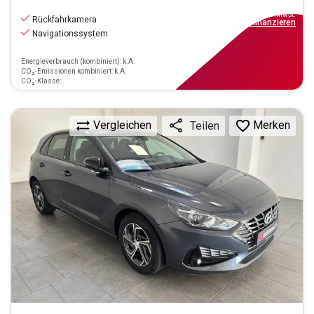
11.890
€
inkl.MwSt.
Rückfahrkamera
ab
114€
mtl.
finanzieren
Navigationssystem
Energieverbrauch (kombiniert): k.A.
CO₂-Emissionen kombiniert: k.A.
CO₂-Klasse:
Vergleichen
Merken
Teilen