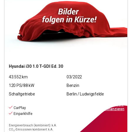
Hyundai
i30 1.0 T-GDI Ed. 30
43.552
km
03/2022
120
PS/
88
kW
Benzin
Schaltgetriebe
Berlin / Ludwigsfelde
16.990
€
inkl.MwSt.
CarPlay
ab
199€
mtl.
finanzieren
Einparkhilfe
Energieverbrauch (kombiniert): k.A.
CO₂-Emissionen kombiniert: k.A.