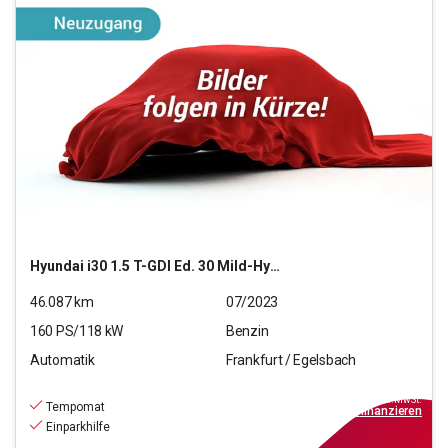
Hyundai
i30 1.5 T-GDI Ed. 30 Mild-Hybrid (EURO 6d)(OPF)
46.087
km
07/2023
160
PS/
118
kW
Benzin
Automatik
Frankfurt / Egelsbach
18.470
€
inkl.MwSt.
Tempomat
ab
129€
mtl.
finanzieren
Einparkhilfe