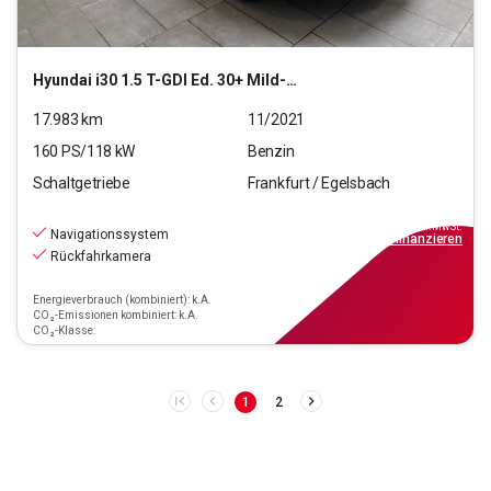
Hyundai
i30 1.5 T-GDI Ed. 30+ Mild-Hybrid (EURO 6d)(OPF)
17.983
km
11/2021
160
PS/
118
kW
Benzin
Schaltgetriebe
Frankfurt / Egelsbach
18.470
€
inkl.MwSt.
Navigationssystem
ab
167€
mtl.
finanzieren
Rückfahrkamera
Energieverbrauch (kombiniert): k.A.
CO₂-Emissionen kombiniert: k.A.
CO₂-Klasse:
1
2