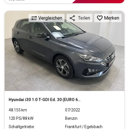
Vergleichen
Merken
Teilen
Hyundai
i30 1.0 T-GDI Ed. 30 (EURO 6d)(OPF)
48.155
km
07/2022
120
PS/
88
kW
Benzin
Schaltgetriebe
Frankfurt / Egelsbach