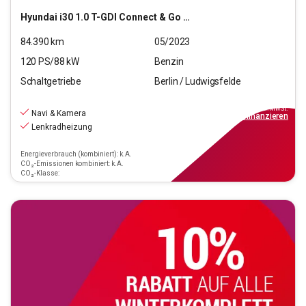
Hyundai
i30 1.0 T-GDI Connect & Go (EURO 6d)(OPF)
84.390
km
05/2023
120
PS/
88
kW
Benzin
Schaltgetriebe
Berlin / Ludwigsfelde
15.990
€
inkl.MwSt.
Navi & Kamera
ab
144€
mtl.
finanzieren
Lenkradheizung
Energieverbrauch (kombiniert): k.A.
CO₂-Emissionen kombiniert: k.A.
CO₂-Klasse: