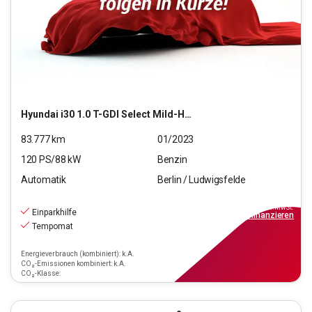
Hyundai
i30 1.0 T-GDI Select Mild-Hybrid (EURO 6d)(OPF)
83.777
km
01/2023
120
PS/
88
kW
Benzin
Automatik
Berlin / Ludwigsfelde
16.590
€
inkl.MwSt.
Einparkhilfe
ab
150€
mtl.
finanzieren
Tempomat
Energieverbrauch (kombiniert): k.A.
CO₂-Emissionen kombiniert: k.A.
CO₂-Klasse: