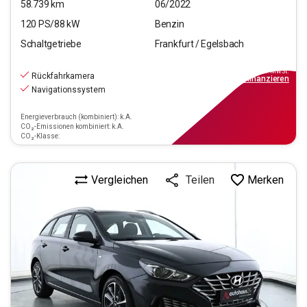
58.739
km
06/2022
120
PS/
88
kW
Benzin
Schaltgetriebe
Frankfurt / Egelsbach
16.970
€
inkl.MwSt.
Rückfahrkamera
ab
153€
mtl.
finanzieren
Navigationssystem
Energieverbrauch (kombiniert): k.A.
CO₂-Emissionen kombiniert: k.A.
CO₂-Klasse:
Vergleichen
Merken
Teilen