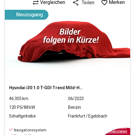
Vergleichen
Merken
Teilen
Hyundai
i30 1.0 T-GDI Trend Mild-Hybrid (EURO 6d)(OPF)
46.305
km
06/2023
120
PS/
88
kW
Benzin
Schaltgetriebe
Frankfurt / Egelsbach
16.970
€
inkl.MwSt.
Navigationssystem
ab
153€
mtl.
finanzieren