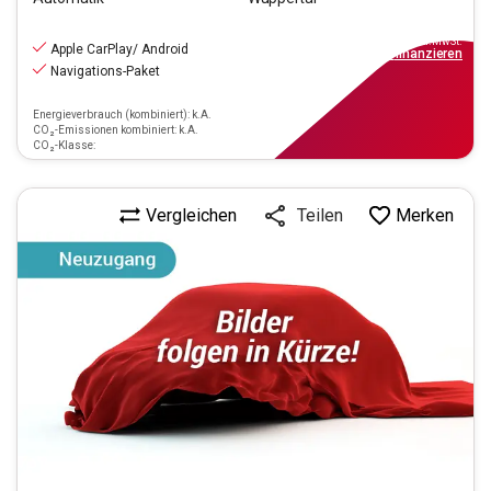
16.990
€
inkl.MwSt.
Apple CarPlay/ Android
ab
153€
mtl.
finanzieren
Navigations-Paket
Energieverbrauch (kombiniert): k.A.
CO₂-Emissionen kombiniert: k.A.
CO₂-Klasse:
Vergleichen
Merken
Teilen