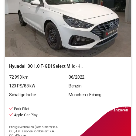
Hyundai
i30 1.0 T-GDI Select Mild-Hybrid
72.993
km
06/2022
120
PS/
88
kW
Benzin
Schaltgetriebe
München / Eching
13.970
€
inkl.MwSt.
Park Pilot
ab
126€
mtl.
finanzieren
Apple Car Play
Energieverbrauch (kombiniert): k.A.
CO₂-Emissionen kombiniert: k.A.
CO₂-Klasse: