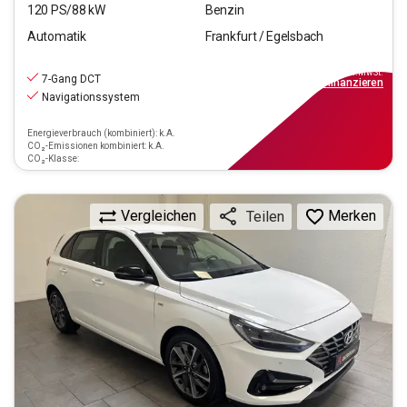
120
PS/
88
kW
Benzin
Automatik
Frankfurt / Egelsbach
18.470
€
inkl.MwSt.
7-Gang DCT
ab
129€
mtl.
finanzieren
Navigationssystem
Energieverbrauch (kombiniert): k.A.
CO₂-Emissionen kombiniert: k.A.
CO₂-Klasse:
Vergleichen
Merken
Teilen