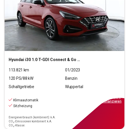
Hyundai
i30 1.0 T-GDI Connect & Go (EURO 6d)(OPF)
113.821
km
01/2023
120
PS/
88
kW
Benzin
Schaltgetriebe
Wuppertal
13.890
€
inkl.MwSt.
Klimaautomatik
ab
133€
mtl.
finanzieren
Sitzheizung
Energieverbrauch (kombiniert): k.A.
CO₂-Emissionen kombiniert: k.A.
CO₂-Klasse: