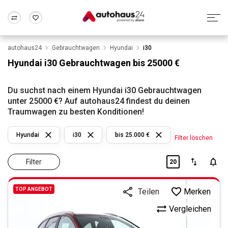
autohaus24
Gebrauchtwagen
Hyundai
i30
Zum Antrag
Alle Fragen & Antworten
München
Berlin
Hyundai i30 Gebrauchtwagen bis 25000 €
Wir bewerten dein Auto
Rund um die Inzahlungnahme
Frankfurt
Wuppertal
Du suchst nach einem Hyundai i30 Gebrauchtwagen
unter 25000 €? Auf autohaus24 findest du deinen
Traumwagen zu besten Konditionen!
Hyundai
i30
bis 25.000 €
Filter löschen
Filter
20
TOP ANGEBOT
Merken
Teilen
Vergleichen