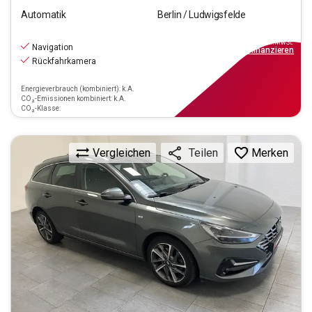
Automatik
Berlin / Ludwigsfelde
18.790
€
inkl.MwSt.
Navigation
ab
169€
mtl.
finanzieren
Rückfahrkamera
Energieverbrauch (kombiniert): k.A.
CO₂-Emissionen kombiniert: k.A.
CO₂-Klasse:
Vergleichen
Merken
Teilen