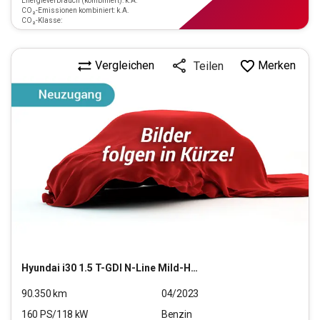
Energieverbrauch (kombiniert): k.A.
CO₂-Emissionen kombiniert: k.A.
CO₂-Klasse:
Vergleichen
Merken
Teilen
Hyundai
i30 1.5 T-GDI N-Line Mild-Hybrid
90.350
km
04/2023
160
PS/
118
kW
Benzin