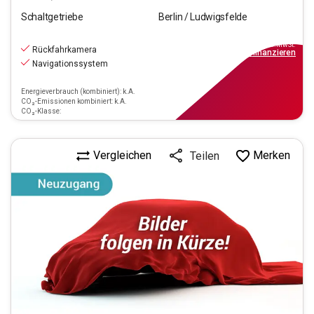
Schaltgetriebe
Berlin / Ludwigsfelde
11.890
€
inkl.MwSt.
Rückfahrkamera
ab
114€
mtl.
finanzieren
Navigationssystem
Energieverbrauch (kombiniert): k.A.
CO₂-Emissionen kombiniert: k.A.
CO₂-Klasse:
Vergleichen
Merken
Teilen