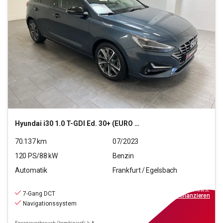
Hyundai
i30 1.0 T-GDI Ed. 30+ (EURO 6d)(OPF)
70.137
km
07/2023
120
PS/
88
kW
Benzin
Automatik
Frankfurt / Egelsbach
18.470
€
inkl.MwSt.
7-Gang DCT
ab
129€
mtl.
finanzieren
Navigationssystem