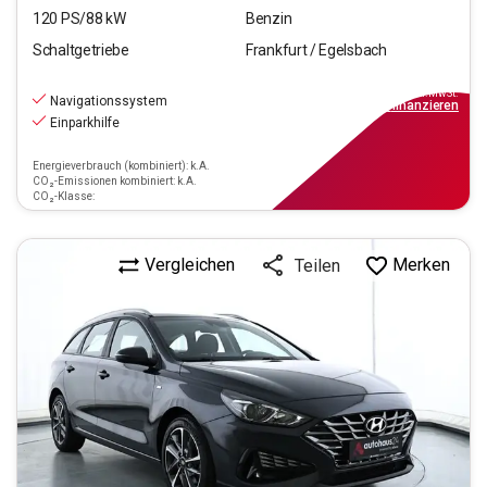
120
PS/
88
kW
Benzin
Schaltgetriebe
Frankfurt / Egelsbach
16.970
€
inkl.MwSt.
Navigationssystem
ab
153€
mtl.
finanzieren
Einparkhilfe
Energieverbrauch (kombiniert): k.A.
CO₂-Emissionen kombiniert: k.A.
CO₂-Klasse:
Vergleichen
Merken
Teilen