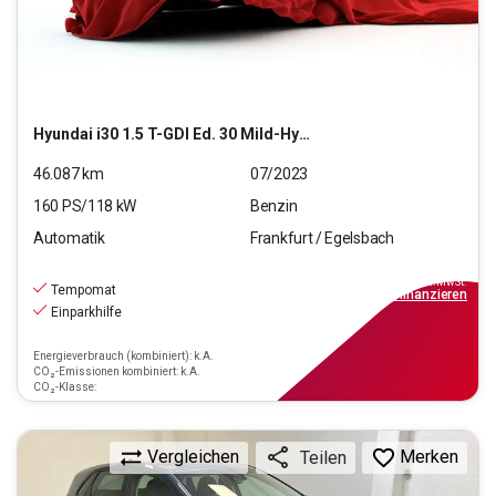
Hyundai
i30 1.5 T-GDI Ed. 30 Mild-Hybrid (EURO 6d)(OPF)
46.087
km
07/2023
160
PS/
118
kW
Benzin
Automatik
Frankfurt / Egelsbach
18.470
€
inkl.MwSt.
Tempomat
ab
129€
mtl.
finanzieren
Einparkhilfe
Energieverbrauch (kombiniert): k.A.
CO₂-Emissionen kombiniert: k.A.
CO₂-Klasse:
Vergleichen
Merken
Teilen