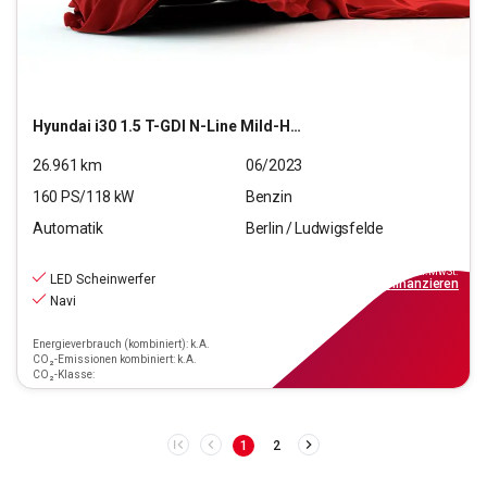
Hyundai
i30 1.5 T-GDI N-Line Mild-Hybrid (EURO 6d)(OPF)
26.961
km
06/2023
160
PS/
118
kW
Benzin
Automatik
Berlin / Ludwigsfelde
21.440
€
inkl.MwSt.
LED Scheinwerfer
ab
193€
mtl.
finanzieren
Navi
Energieverbrauch (kombiniert): k.A.
CO₂-Emissionen kombiniert: k.A.
CO₂-Klasse:
1
2