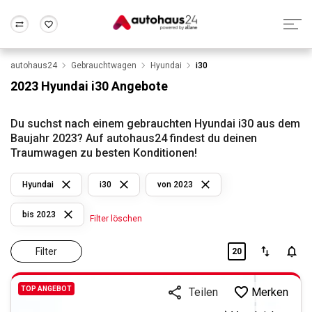
autohaus24
Gebrauchtwagen
Hyundai
i30
Zum Antrag
Alle Fragen & Antworten
München
Berlin
2023 Hyundai i30 Angebote
Wir bewerten dein Auto
Rund um die Inzahlungnahme
Frankfurt
Wuppertal
Du suchst nach einem gebrauchten Hyundai i30 aus dem
Baujahr 2023? Auf autohaus24 findest du deinen
Traumwagen zu besten Konditionen!
Hyundai
i30
von 2023
bis 2023
Filter löschen
Filter
20
TOP ANGEBOT
Merken
Teilen