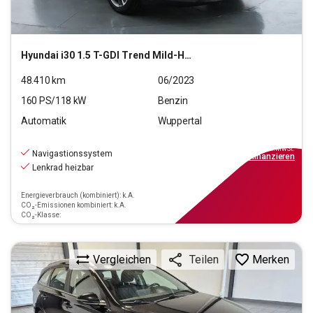
Hyundai
i30 1.5 T-GDI Trend Mild-Hybrid (EURO 6d)(OPF)
48.410
km
06/2023
160
PS/
118
kW
Benzin
Automatik
Wuppertal
16.990
€
inkl.MwSt.
Navigastionssystem
ab
153€
mtl.
finanzieren
Lenkrad heizbar
Energieverbrauch (kombiniert): k.A.
CO₂-Emissionen kombiniert: k.A.
CO₂-Klasse:
Vergleichen
Merken
Teilen