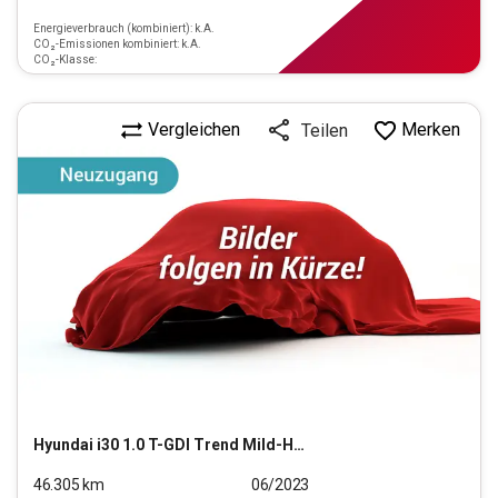
Energieverbrauch (kombiniert): k.A.
CO₂-Emissionen kombiniert: k.A.
CO₂-Klasse:
Vergleichen
Merken
Teilen
Hyundai
i30 1.0 T-GDI Trend Mild-Hybrid (EURO 6d)(OPF)
46.305
km
06/2023