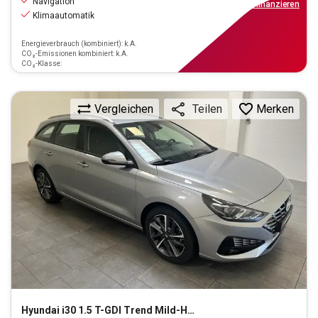
Navigation
ab
171€
mtl.
finanzieren
Klimaautomatik
Energieverbrauch (kombiniert): k.A.
CO₂-Emissionen kombiniert: k.A.
CO₂-Klasse:
Vergleichen
Merken
Teilen
Hyundai
i30 1.5 T-GDI Trend Mild-Hybrid (EURO 6d)(OPF)