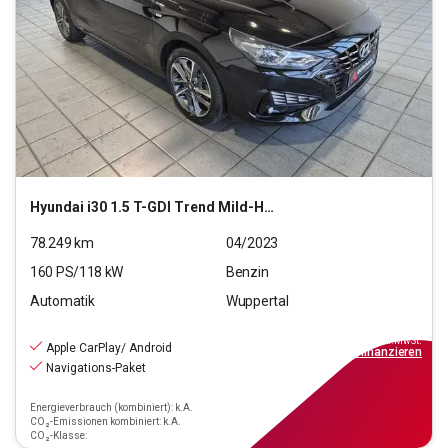
Hyundai
i30 1.5 T-GDI Trend Mild-Hybrid (EURO 6d)(OPF)
78.249
km
04/2023
160
PS/
118
kW
Benzin
Automatik
Wuppertal
16.990
€
inkl.MwSt.
Apple CarPlay/ Android
ab
153€
mtl.
finanzieren
Navigations-Paket
Energieverbrauch (kombiniert): k.A.
CO₂-Emissionen kombiniert: k.A.
CO₂-Klasse: