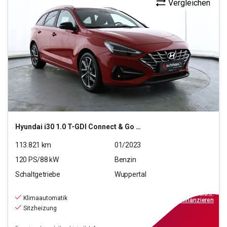
Vergleichen
Hyundai
i30 1.0 T-GDI Connect & Go (EURO 6d)(OPF)
113.821
km
01/2023
120
PS/
88
kW
Benzin
Schaltgetriebe
Wuppertal
13.890
€
inkl.MwSt.
Klimaautomatik
ab
133€
mtl.
finanzieren
Sitzheizung