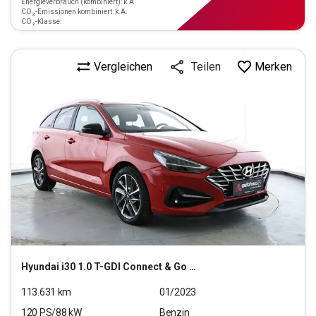
Energieverbrauch (kombiniert): k.A.
CO₂-Emissionen kombiniert: k.A.
CO₂-Klasse:
Vergleichen
Merken
Teilen
Hyundai
i30 1.0 T-GDI Connect & Go (EURO 6d)(OPF)
113.631
km
01/2023
120
PS/
88
kW
Benzin