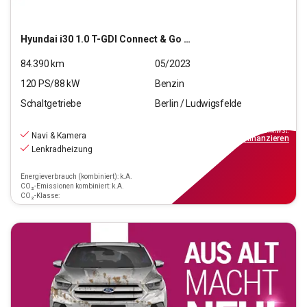
Hyundai
i30 1.0 T-GDI Connect & Go (EURO 6d)(OPF)
84.390
km
05/2023
120
PS/
88
kW
Benzin
Schaltgetriebe
Berlin / Ludwigsfelde
15.990
€
inkl.MwSt.
Navi & Kamera
ab
144€
mtl.
finanzieren
Lenkradheizung
Energieverbrauch (kombiniert): k.A.
CO₂-Emissionen kombiniert: k.A.
CO₂-Klasse: