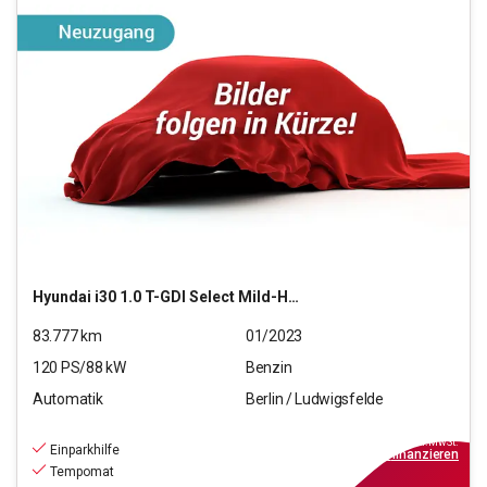
Hyundai
i30 1.0 T-GDI Select Mild-Hybrid (EURO 6d)(OPF)
83.777
km
01/2023
120
PS/
88
kW
Benzin
Automatik
Berlin / Ludwigsfelde
16.590
€
inkl.MwSt.
Einparkhilfe
ab
150€
mtl.
finanzieren
Tempomat