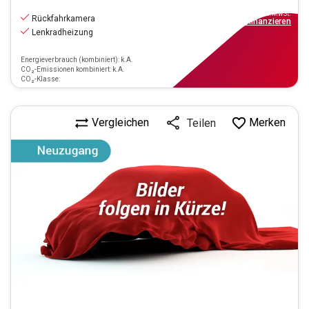
17.890
€
inkl.MwSt.
Rückfahrkamera
ab
169€
mtl.
finanzieren
Lenkradheizung
Energieverbrauch (kombiniert): k.A.
CO₂-Emissionen kombiniert: k.A.
CO₂-Klasse:
Vergleichen
Merken
Teilen