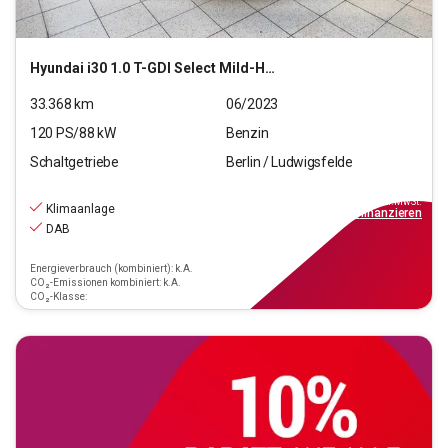
Hyundai
i30 1.0 T-GDI Select Mild-Hybrid (EURO 6d)(OPF)
33.368
km
06/2023
120
PS/
88
kW
Benzin
Schaltgetriebe
Berlin / Ludwigsfelde
16.390
€
inkl.MwSt.
Klimaanlage
ab
148€
mtl.
finanzieren
DAB
Energieverbrauch (kombiniert): k.A.
CO₂-Emissionen kombiniert: k.A.
CO₂-Klasse: