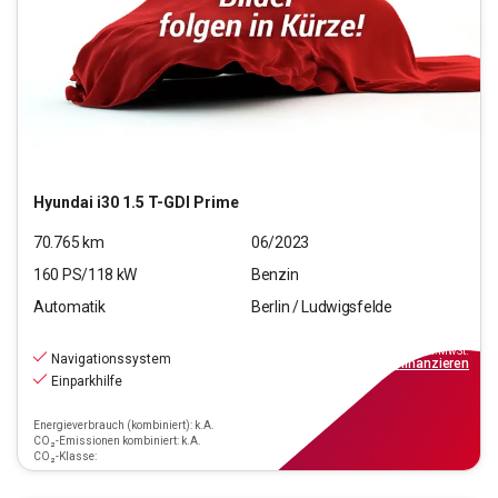
Hyundai
i30 1.5 T-GDI Prime
70.765
km
06/2023
160
PS/
118
kW
Benzin
Automatik
Berlin / Ludwigsfelde
18.890
€
inkl.MwSt.
Navigationssystem
ab
219€
mtl.
finanzieren
Einparkhilfe
Energieverbrauch (kombiniert): k.A.
CO₂-Emissionen kombiniert: k.A.
CO₂-Klasse: