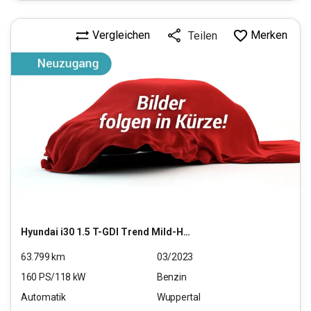
Vergleichen
Merken
Teilen
Hyundai
i30 1.5 T-GDI Trend Mild-Hybrid (EURO 6d)(OPF)
63.799
km
03/2023
160
PS/
118
kW
Benzin
Automatik
Wuppertal