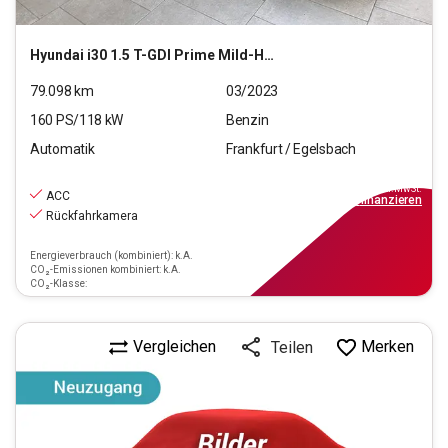
Hyundai
i30 1.5 T-GDI Prime Mild-Hybrid (EURO 6d)(OPF)
79.098
km
03/2023
160
PS/
118
kW
Benzin
Automatik
Frankfurt / Egelsbach
18.870
€
inkl.MwSt.
ACC
ab
170€
mtl.
finanzieren
Rückfahrkamera
Energieverbrauch (kombiniert): k.A.
CO₂-Emissionen kombiniert: k.A.
CO₂-Klasse:
Vergleichen
Merken
Teilen