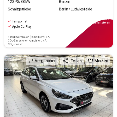
120
PS/
88
kW
Benzin
Schaltgetriebe
Berlin / Ludwigsfelde
16.390
€
inkl.MwSt.
Tempomat
ab
148€
mtl.
finanzieren
Apple CarPlay
Energieverbrauch (kombiniert): k.A.
CO₂-Emissionen kombiniert: k.A.
CO₂-Klasse:
Vergleichen
Merken
Teilen