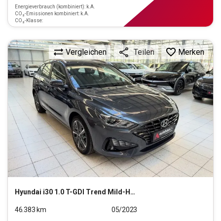
Energieverbrauch (kombiniert): k.A.
CO₂-Emissionen kombiniert: k.A.
CO₂-Klasse:
Vergleichen
Merken
Teilen
Hyundai
i30 1.0 T-GDI Trend Mild-Hybrid (EURO 6d)(OPF)
46.383
km
05/2023