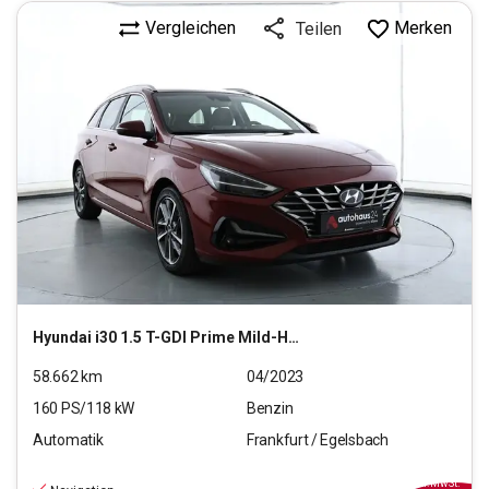
Vergleichen
Merken
Teilen
Hyundai
i30 1.5 T-GDI Prime Mild-Hybrid (EURO 6d)(OPF)
58.662
km
04/2023
160
PS/
118
kW
Benzin
Automatik
Frankfurt / Egelsbach
18.970
€
inkl.MwSt.