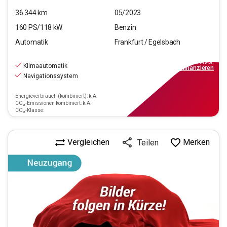
36.344
km
05/2023
160
PS/
118
kW
Benzin
Automatik
Frankfurt / Egelsbach
20.470
€
inkl.MwSt.
Klimaautomatik
ab
184€
mtl.
finanzieren
Navigationssystem
Energieverbrauch (kombiniert): k.A.
CO₂-Emissionen kombiniert: k.A.
CO₂-Klasse:
Vergleichen
Merken
Teilen