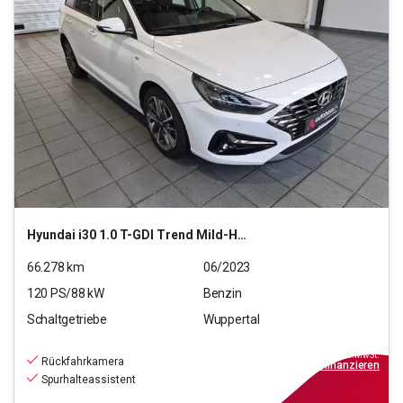
Hyundai
i30 1.0 T-GDI Trend Mild-Hybrid (EURO 6d)(OPF)
66.278
km
06/2023
120
PS/
88
kW
Benzin
Schaltgetriebe
Wuppertal
15.990
€
inkl.MwSt.
Rückfahrkamera
ab
144€
mtl.
finanzieren
Spurhalteassistent