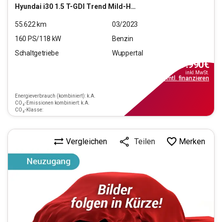
Hyundai
i30 1.5 T-GDI Trend Mild-Hybrid (EURO 6d)(OPF)
55.622
km
03/2023
160
PS/
118
kW
Benzin
Schaltgetriebe
Wuppertal
17.990
€
inkl.MwSt.
ab
179€
mtl.
finanzieren
Energieverbrauch (kombiniert): k.A.
CO₂-Emissionen kombiniert: k.A.
CO₂-Klasse:
Vergleichen
Merken
Teilen