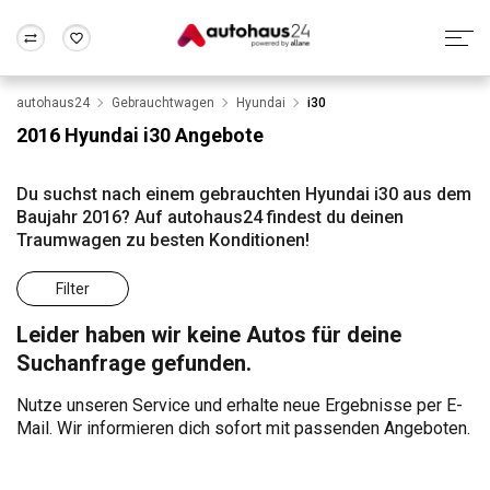
autohaus24
Gebrauchtwagen
Hyundai
i30
Zum Antrag
Alle Fragen & Antworten
München
Berlin
2016 Hyundai i30 Angebote
Wir bewerten dein Auto
Rund um die Inzahlungnahme
Frankfurt
Wuppertal
Du suchst nach einem gebrauchten Hyundai i30 aus dem
Baujahr 2016? Auf autohaus24 findest du deinen
Traumwagen zu besten Konditionen!
Filter
Leider haben wir keine Autos für deine
Suchanfrage gefunden.
Nutze unseren Service und erhalte neue Ergebnisse per E-
Mail. Wir informieren dich sofort mit passenden Angeboten.