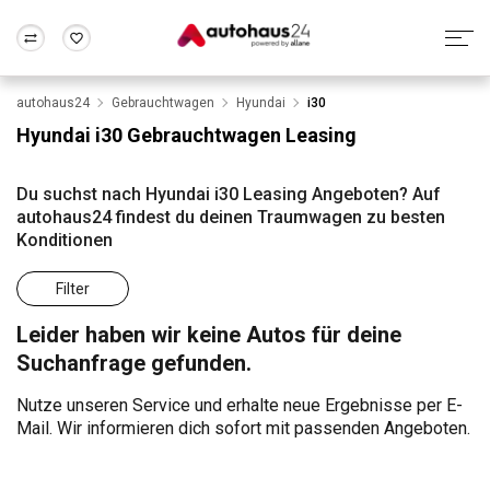
autohaus24
Gebrauchtwagen
Hyundai
i30
Zum Antrag
Alle Fragen & Antworten
München
Berlin
Hyundai i30 Gebrauchtwagen Leasing
Wir bewerten dein Auto
Rund um die Inzahlungnahme
Frankfurt
Wuppertal
Du suchst nach Hyundai i30 Leasing Angeboten? Auf
autohaus24 findest du deinen Traumwagen zu besten
Konditionen
Filter
Leider haben wir keine Autos für deine
Suchanfrage gefunden.
Nutze unseren Service und erhalte neue Ergebnisse per E-
Mail. Wir informieren dich sofort mit passenden Angeboten.