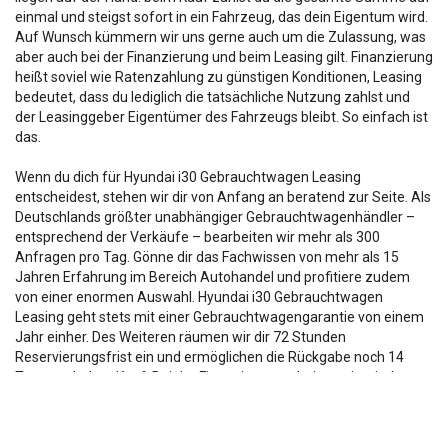
einmal und steigst sofort in ein Fahrzeug, das dein Eigentum wird.
Auf Wunsch kümmern wir uns gerne auch um die Zulassung, was
aber auch bei der Finanzierung und beim Leasing gilt. Finanzierung
heißt soviel wie Ratenzahlung zu günstigen Konditionen, Leasing
bedeutet, dass du lediglich die tatsächliche Nutzung zahlst und
der Leasinggeber Eigentümer des Fahrzeugs bleibt. So einfach ist
das.
Wenn du dich für Hyundai i30 Gebrauchtwagen Leasing
entscheidest, stehen wir dir von Anfang an beratend zur Seite. Als
Deutschlands größter unabhängiger Gebrauchtwagenhändler –
entsprechend der Verkäufe – bearbeiten wir mehr als 300
Anfragen pro Tag. Gönne dir das Fachwissen von mehr als 15
Jahren Erfahrung im Bereich Autohandel und profitiere zudem
von einer enormen Auswahl. Hyundai i30 Gebrauchtwagen
Leasing geht stets mit einer Gebrauchtwagengarantie von einem
Jahr einher. Des Weiteren räumen wir dir 72 Stunden
Reservierungsfrist ein und ermöglichen die Rückgabe noch 14
Tage nach dem Kauf. Bei der Finanzierung arbeiten wir mit der
Santander Consumer Bank zusammen und bieten auf dieser
Ebene herausragende Konditionen. Sprich uns an.