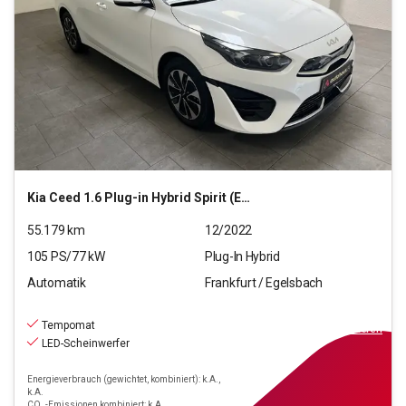
Kia
Ceed 1.6 Plug-in Hybrid Spirit (EURO 6d)
55.179
km
12/2022
105
PS/
77
kW
Plug-In Hybrid
Automatik
Frankfurt / Egelsbach
19.970
€
inkl.MwSt.
Tempomat
ab
180€
mtl.
finanzieren
LED-Scheinwerfer
Energieverbrauch (gewichtet, kombiniert): k.A.,
k.A.
CO₂-Emissionen kombiniert: k.A.