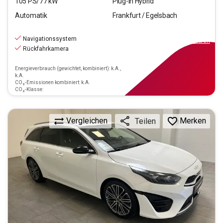
105
PS/
77
kW
Plug-In Hybrid
Automatik
Frankfurt / Egelsbach
20.220
€
inkl.MwSt.
Navigationssystem
ab
129€
mtl.
finanzieren
Rückfahrkamera
Energieverbrauch (gewichtet, kombiniert): k.A.,
k.A.
CO₂-Emissionen kombiniert: k.A.
CO₂-Klasse:
Vergleichen
Merken
Teilen