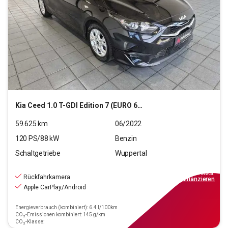
Kia
Ceed 1.0 T-GDI Edition 7 (EURO 6d)
59.625
km
06/2022
120
PS/
88
kW
Benzin
Schaltgetriebe
Wuppertal
14.790
€
inkl.MwSt.
Rückfahrkamera
ab
133€
mtl.
finanzieren
Apple CarPlay/Android
Energieverbrauch (kombiniert): 6.4 l/100km
CO₂-Emissionen kombiniert: 145 g/km
CO₂-Klasse: