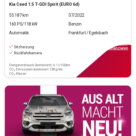
Kia
Ceed 1.5 T-GDI Spirit (EURO 6d)
55.187
km
07/2022
160
PS/
118
kW
Benzin
Automatik
Frankfurt / Egelsbach
19.970
€
inkl.MwSt.
Sitzheizung
ab
139€
mtl.
finanzieren
Rückfahrkamera
Energieverbrauch (kombiniert): 6.1 l/100km
CO₂-Emissionen kombiniert: 138 g/km
CO₂-Klasse: