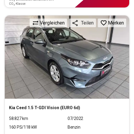
CO₂-Klasse:
Vergleichen
Merken
Teilen
Kia
Ceed 1.5 T-GDI Vision (EURO 6d)
58.827
km
07/2022
160
PS/
118
kW
Benzin