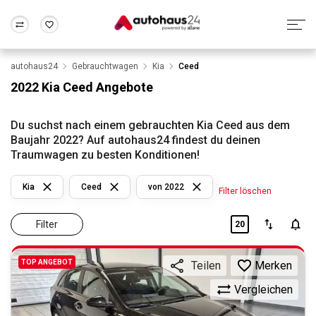
autohaus24
Gebrauchtwagen
Kia
Ceed
Zum Antrag
Alle Fragen & Antworten
München
Berlin
2022 Kia Ceed Angebote
Wir bewerten dein Auto
Rund um die Inzahlungnahme
Frankfurt
Wuppertal
Du suchst nach einem gebrauchten Kia Ceed aus dem
Baujahr 2022? Auf autohaus24 findest du deinen
Traumwagen zu besten Konditionen!
Kia
Ceed
von 2022
Filter löschen
Filter
20
TOP ANGEBOT
Merken
Teilen
Vergleichen