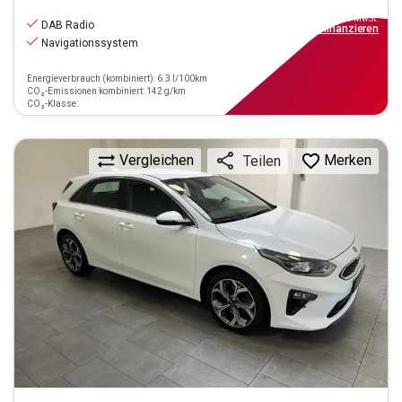
17.970
€
inkl.MwSt.
DAB Radio
ab
139€
mtl.
finanzieren
Navigationssystem
Energieverbrauch (kombiniert): 6.3 l/100km
CO₂-Emissionen kombiniert: 142 g/km
CO₂-Klasse:
Vergleichen
Merken
Teilen