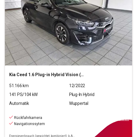
Kia
Ceed 1.6 Plug-in Hybrid Vision (EURO 6d)
51.166
km
12/2022
141
PS/
104
kW
Plug-In Hybrid
Automatik
Wuppertal
19.990
€
inkl.MwSt.
Rückfahrkamera
ab
225€
mtl.
finanzieren
Navigationssytem
Energieverbrauch (gewichtet, kombiniert): k.A.,