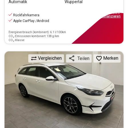
Automatik
Wuppertal
19.990
€
inkl.MwSt.
Rückfahrkamera
ab
199€
mtl.
finanzieren
Apple CarPlay /Android
Energieverbrauch (kombiniert): 6.1 l/100km
CO₂-Emissionen kombiniert: 138 g/km
CO₂-Klasse:
Vergleichen
Merken
Teilen