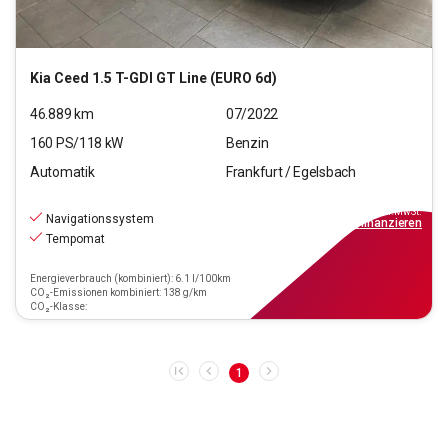
Kia
Ceed 1.5 T-GDI GT Line (EURO 6d)
46.889
km
07/2022
160
PS/
118
kW
Benzin
Automatik
Frankfurt / Egelsbach
22.880
€
inkl.MwSt.
Navigationssystem
ab
139€
mtl.
finanzieren
Tempomat
Energieverbrauch (kombiniert): 6.1 l/100km
CO₂-Emissionen kombiniert: 138 g/km
CO₂-Klasse:
1