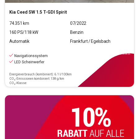
Kia
Ceed SW 1.5 T-GDI Spirit
74.351
km
07/2022
160
PS/
118
kW
Benzin
Automatik
Frankfurt / Egelsbach
19.990
€
inkl.MwSt.
Navigationssystem
LED Scheinwerfer
Energieverbrauch (kombiniert): 6.1 l/100km
CO₂-Emissionen kombiniert: 138 g/km
CO₂-Klasse: