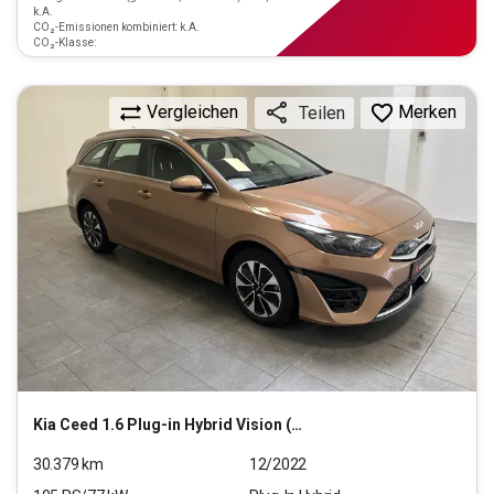
k.A.
CO₂-Emissionen kombiniert: k.A.
CO₂-Klasse:
Vergleichen
Merken
Teilen
Kia
Ceed 1.6 Plug-in Hybrid Vision (EURO 6d)
30.379
km
12/2022