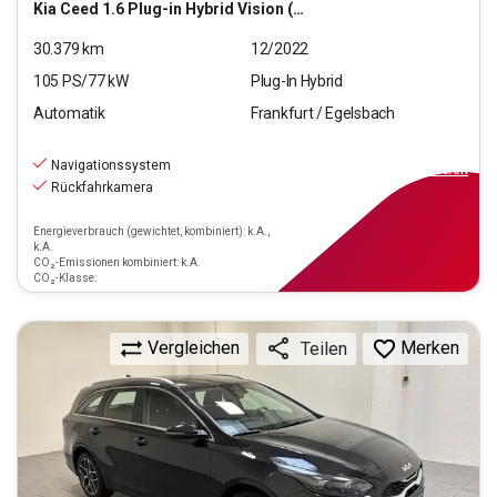
Kia
Ceed 1.6 Plug-in Hybrid Vision (EURO 6d)
30.379
km
12/2022
105
PS/
77
kW
Plug-In Hybrid
Automatik
Frankfurt / Egelsbach
20.220
€
inkl.MwSt.
Navigationssystem
ab
129€
mtl.
finanzieren
Rückfahrkamera
Energieverbrauch (gewichtet, kombiniert): k.A.,
k.A.
CO₂-Emissionen kombiniert: k.A.
CO₂-Klasse:
Vergleichen
Merken
Teilen