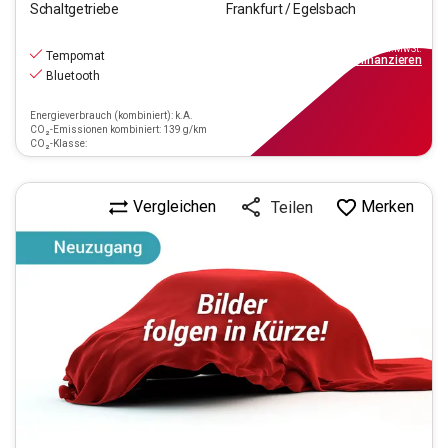
Schaltgetriebe
Frankfurt / Egelsbach
12.270
€
inkl.MwSt.
Tempomat
ab
111€
mtl.
finanzieren
Bluetooth
Energieverbrauch (kombiniert): k.A.
CO₂-Emissionen kombiniert: 139 g/km
CO₂-Klasse:
Vergleichen
Merken
Teilen