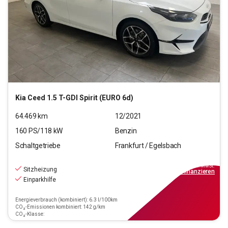
Kia
Ceed 1.5 T-GDI Spirit (EURO 6d)
64.469
km
12/2021
160
PS/
118
kW
Benzin
Schaltgetriebe
Frankfurt / Egelsbach
17.920
€
inkl.MwSt.
Sitzheizung
ab
162€
mtl.
finanzieren
Einparkhilfe
Energieverbrauch (kombiniert): 6.3 l/100km
CO₂-Emissionen kombiniert: 142 g/km
CO₂-Klasse: