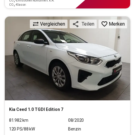
CO₂-Emissionen kombiniert: k.A.
CO₂-Klasse:
Vergleichen
Merken
Teilen
Kia
Ceed 1.0 TGDI Edition 7
81.982
km
08/2020
120
PS/
88
kW
Benzin