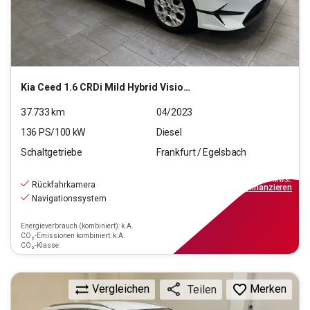
Kia
Ceed 1.6 CRDi Mild Hybrid Vision (EURO 6d)
37.733
km
04/2023
136
PS/
100
kW
Diesel
Schaltgetriebe
Frankfurt / Egelsbach
18.270
€
inkl.MwSt.
Rückfahrkamera
ab
165€
mtl.
finanzieren
Navigationssystem
Energieverbrauch (kombiniert): k.A.
CO₂-Emissionen kombiniert: k.A.
CO₂-Klasse:
Vergleichen
Merken
Teilen