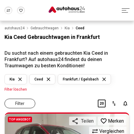
autohaus24
Gebrauchtwagen
Kia
Ceed
Zum Antrag
Alle Fragen & Antworten
München
Berlin
Kia Ceed Gebrauchtwagen in Frankfurt
Wir bewerten dein Auto
Rund um die Inzahlungnahme
Frankfurt
Wuppertal
Du suchst nach einem gebrauchten Kia Ceed in
Frankfurt? Auf autohaus24 findest du deinen
Traumwagen zu besten Konditionen!
Kia
Ceed
Frankfurt / Egelsbach
Filter löschen
Filter
20
TOP ANGEBOT
Merken
Teilen
Vergleichen