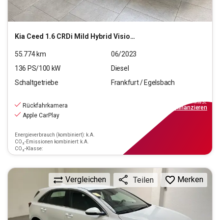
Kia
Ceed 1.6 CRDi Mild Hybrid Vision (EURO 6d)
55.774
km
06/2023
136
PS/
100
kW
Diesel
Schaltgetriebe
Frankfurt / Egelsbach
19.970
€
inkl.MwSt.
Rückfahrkamera
ab
180€
mtl.
finanzieren
Apple CarPlay
Energieverbrauch (kombiniert): k.A.
CO₂-Emissionen kombiniert: k.A.
CO₂-Klasse:
Vergleichen
Merken
Teilen