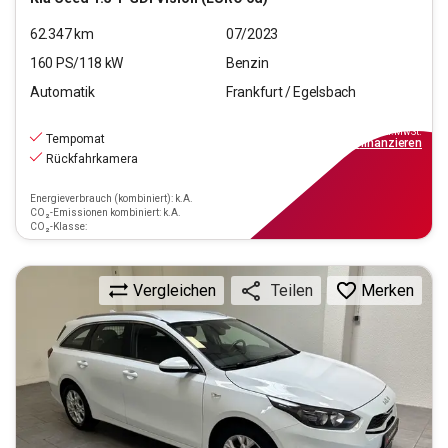
62.347
km
07/2023
160
PS/
118
kW
Benzin
Automatik
Frankfurt / Egelsbach
17.970
€
inkl.MwSt.
Tempomat
ab
162€
mtl.
finanzieren
Rückfahrkamera
Energieverbrauch (kombiniert): k.A.
CO₂-Emissionen kombiniert: k.A.
CO₂-Klasse:
Vergleichen
Merken
Teilen