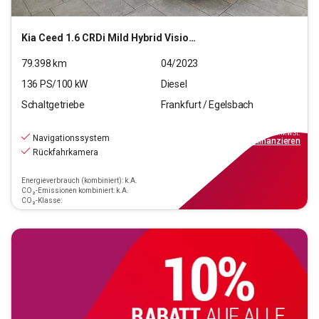
Kia
Ceed 1.6 CRDi Mild Hybrid Vision (EURO 6d)
79.398
km
04/2023
136
PS/
100
kW
Diesel
Schaltgetriebe
Frankfurt / Egelsbach
15.970
€
inkl.MwSt.
Navigationssystem
ab
144€
mtl.
finanzieren
Rückfahrkamera
Energieverbrauch (kombiniert): k.A.
CO₂-Emissionen kombiniert: k.A.
CO₂-Klasse: