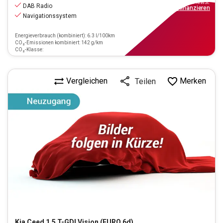
inkl.MwSt.
DAB Radio
ab
139€
mtl.
finanzieren
Navigationssystem
Energieverbrauch (kombiniert): 6.3 l/100km
CO₂-Emissionen kombiniert: 142 g/km
CO₂-Klasse:
Vergleichen
Merken
Teilen
Kia
Ceed 1.5 T-GDI Vision (EURO 6d)