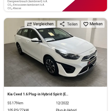
Energieverbrauch (kombiniert): k.A.
CO₂-Emissionen kombiniert: k.A.
CO₂-Klasse:
Vergleichen
Merken
Teilen
Kia
Ceed 1.6 Plug-in Hybrid Spirit (EURO 6d)
55.179
km
12/2022
105
PS/
77
kW
Plug-In Hybrid