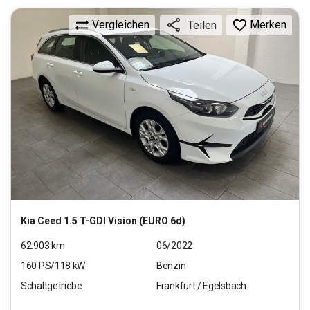
Vergleichen
Merken
Teilen
Kia
Ceed 1.5 T-GDI Vision (EURO 6d)
62.903
km
06/2022
160
PS/
118
kW
Benzin
Schaltgetriebe
Frankfurt / Egelsbach
17.970
€