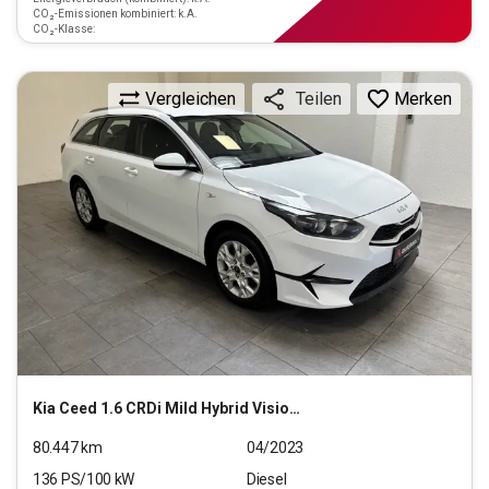
CO₂-Emissionen kombiniert: k.A.
CO₂-Klasse:
Vergleichen
Merken
Teilen
Kia
Ceed 1.6 CRDi Mild Hybrid Vision (EURO 6d)
80.447
km
04/2023
136
PS/
100
kW
Diesel