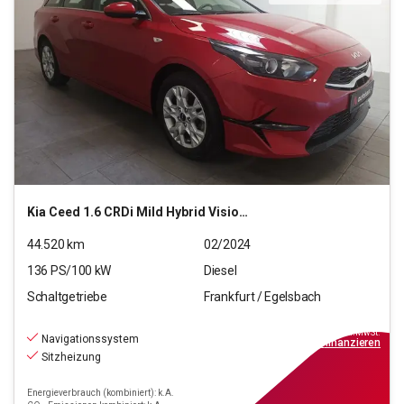
Kia
Ceed 1.6 CRDi Mild Hybrid Vision (EURO 6d)
44.520
km
02/2024
136
PS/
100
kW
Diesel
Schaltgetriebe
Frankfurt / Egelsbach
18.470
€
inkl.MwSt.
Navigationssystem
ab
167€
mtl.
finanzieren
Sitzheizung
Energieverbrauch (kombiniert): k.A.