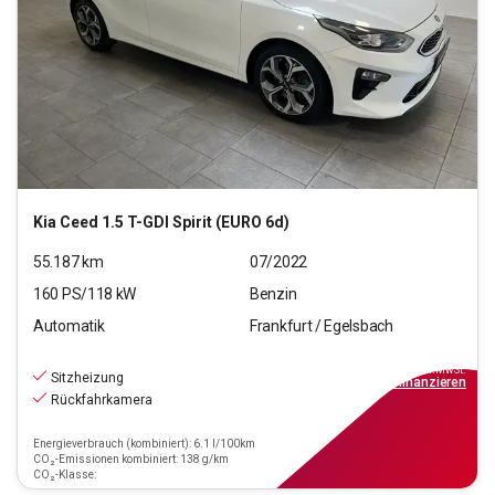
Kia
Ceed 1.5 T-GDI Spirit (EURO 6d)
55.187
km
07/2022
160
PS/
118
kW
Benzin
Automatik
Frankfurt / Egelsbach
19.970
€
inkl.MwSt.
Sitzheizung
ab
139€
mtl.
finanzieren
Rückfahrkamera
Energieverbrauch (kombiniert): 6.1 l/100km
CO₂-Emissionen kombiniert: 138 g/km
CO₂-Klasse: