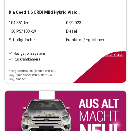
Kia
Ceed 1.6 CRDi Mild Hybrid Vision (EURO 6d)
104.851
km
03/2023
136
PS/
100
kW
Diesel
Schaltgetriebe
Frankfurt / Egelsbach
13.970
€
inkl.MwSt.
Navigationssystem
ab
126€
mtl.
finanzieren
Rückfahrkamera
Energieverbrauch (kombiniert): k.A.
CO₂-Emissionen kombiniert: k.A.
CO₂-Klasse: