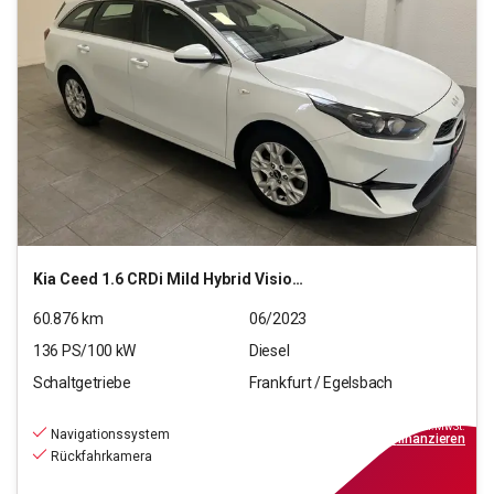
Kia
Ceed 1.6 CRDi Mild Hybrid Vision (EURO 6d)
60.876
km
06/2023
136
PS/
100
kW
Diesel
Schaltgetriebe
Frankfurt / Egelsbach
18.870
€
inkl.MwSt.
Navigationssystem
ab
170€
mtl.
finanzieren
Rückfahrkamera