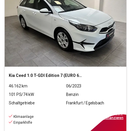
Kia
Ceed 1.0 T-GDI Edition 7 (EURO 6d)
46.162
km
06/2023
101
PS/
74
kW
Benzin
Schaltgetriebe
Frankfurt / Egelsbach
16.770
€
inkl.MwSt.
Klimaanlage
ab
151€
mtl.
finanzieren
Einparkhilfe