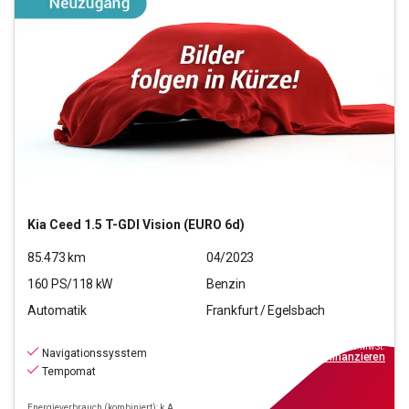
Kia
Ceed 1.5 T-GDI Vision (EURO 6d)
85.473
km
04/2023
160
PS/
118
kW
Benzin
Automatik
Frankfurt / Egelsbach
15.970
€
inkl.MwSt.
Navigationssysstem
ab
144€
mtl.
finanzieren
Tempomat
Energieverbrauch (kombiniert): k.A.