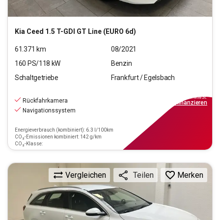
Kia
Ceed 1.5 T-GDI GT Line (EURO 6d)
61.371
km
08/2021
160
PS/
118
kW
Benzin
Schaltgetriebe
Frankfurt / Egelsbach
17.870
€
inkl.MwSt.
Rückfahrkamera
ab
161€
mtl.
finanzieren
Navigationssystem
Energieverbrauch (kombiniert): 6.3 l/100km
CO₂-Emissionen kombiniert: 142 g/km
CO₂-Klasse:
Vergleichen
Merken
Teilen