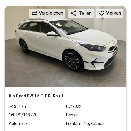
Vergleichen
Merken
Teilen
Kia
Ceed SW 1.5 T-GDI Spirit
74.351
km
07/2022
160
PS/
118
kW
Benzin
Automatik
Frankfurt / Egelsbach
19.990
€