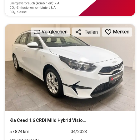
Energieverbrauch (kombiniert): k.A.
CO₂-Emissionen kombiniert: k.A.
CO₂-Klasse:
Vergleichen
Merken
Teilen
Kia
Ceed 1.6 CRDi Mild Hybrid Vision (EURO 6d)
57.824
km
04/2023