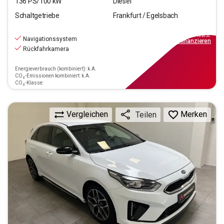
136
PS/
100
kW
Diesel
Schaltgetriebe
Frankfurt / Egelsbach
17.470
€
inkl.MwSt.
Navigationssystem
ab
158€
mtl.
finanzieren
Rückfahrkamera
Energieverbrauch (kombiniert): k.A.
CO₂-Emissionen kombiniert: k.A.
CO₂-Klasse:
Vergleichen
Merken
Teilen