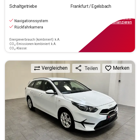
Schaltgetriebe
Frankfurt / Egelsbach
15.970
€
inkl.MwSt.
Navigationssystem
ab
144€
mtl.
finanzieren
Rückfahrkamera
Energieverbrauch (kombiniert): k.A.
CO₂-Emissionen kombiniert: k.A.
CO₂-Klasse:
Vergleichen
Merken
Teilen