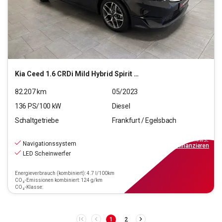
Kia
Ceed 1.6 CRDi Mild Hybrid Spirit (EURO 6d)
82.207
km
05/2023
136
PS/
100
kW
Diesel
Schaltgetriebe
Frankfurt / Egelsbach
20.970
€
inkl.MwSt.
Navigationssystem
ab
189€
mtl.
finanzieren
LED Scheinwerfer
Energieverbrauch (kombiniert): 4.7 l/100km
CO₂-Emissionen kombiniert: 124 g/km
CO₂-Klasse:
1
2