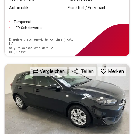
Automatik
Frankfurt / Egelsbach
19.970
€
inkl.MwSt.
Tempomat
ab
180€
mtl.
finanzieren
LED-Scheinwerfer
Energieverbrauch (gewichtet, kombiniert): k.A.,
k.A.
CO₂-Emissionen kombiniert: k.A.
CO₂-Klasse:
Vergleichen
Merken
Teilen