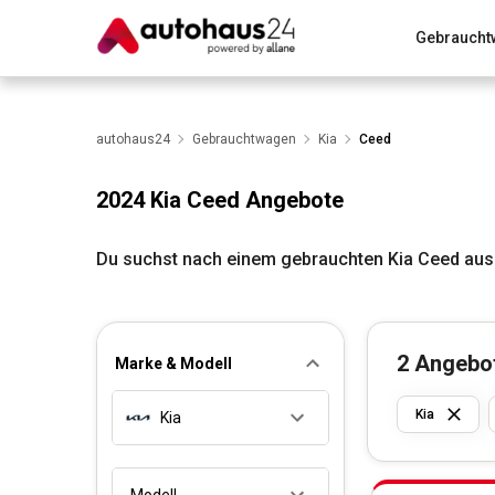
Gebraucht
Zum Antrag
Alle Fragen & Antworten
München
Wir bewerten dein Auto
autohaus24
Gebrauchtwagen
Rund um die Inzahlungnahme
Kia
Ceed
2024 Kia Ceed Angebote
Du suchst nach einem gebrauchten Kia Ceed aus
2
Angebo
Marke & Modell
Kia
Kia
Modell