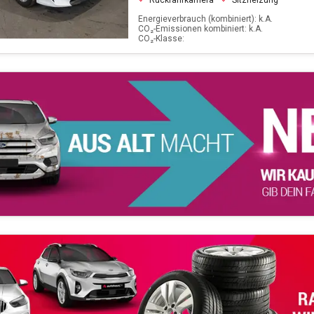
Rückfahrkamera
Sitzheizung
Energieverbrauch (kombiniert): k.A.
CO₂-Emissionen kombiniert: k.A.
CO₂-Klasse: