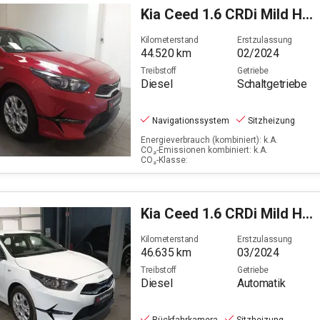
2024
Kia
Ceed 1.6 CRDi Mild Hybrid Vision (EURO 6d)
bis
Kilometerstand
Erstzulassung
2024
44.520
km
02/2024
Filter löschen
Treibstoff
Getriebe
Diesel
Schaltgetriebe
Navigationssystem
Sitzheizung
Energieverbrauch (kombiniert): k.A.
CO₂-Emissionen kombiniert: k.A.
CO₂-Klasse:
Kia
Ceed 1.6 CRDi Mild Hybrid Vision (EURO 6d)
Kilometerstand
Erstzulassung
46.635
km
03/2024
Treibstoff
Getriebe
Diesel
Automatik