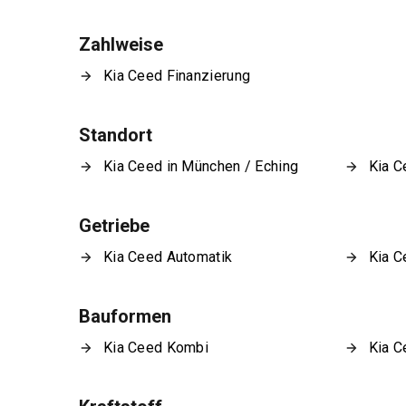
Zahlweise
Kia Ceed Finanzierung
Standort
Kia Ceed in München / Eching
Kia C
Getriebe
Kia Ceed Automatik
Kia C
Bauformen
Kia Ceed Kombi
Kia C