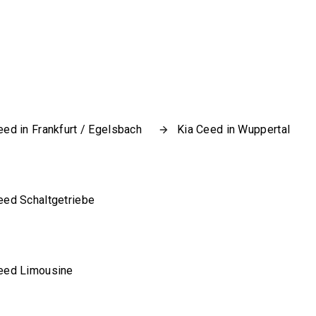
eed in Frankfurt / Egelsbach
Kia Ceed in Wuppertal
eed Schaltgetriebe
eed Limousine