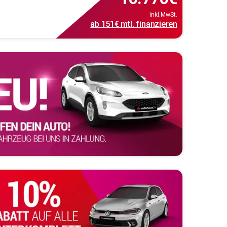
inkl.MwSt.
ab
151€
mtl.
finanzieren