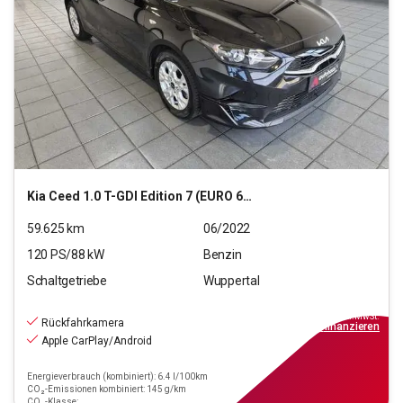
Kia
Ceed 1.0 T-GDI Edition 7 (EURO 6d)
59.625
km
06/2022
120
PS/
88
kW
Benzin
Schaltgetriebe
Wuppertal
14.790
€
inkl.MwSt.
Rückfahrkamera
ab
133€
mtl.
finanzieren
Apple CarPlay/Android
Energieverbrauch (kombiniert): 6.4 l/100km
CO₂-Emissionen kombiniert: 145 g/km
CO₂-Klasse: