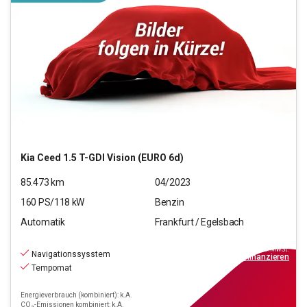
Kia
Ceed 1.5 T-GDI Vision (EURO 6d)
85.473
km
04/2023
160
PS/
118
kW
Benzin
Automatik
Frankfurt / Egelsbach
15.970
€
inkl.MwSt.
Navigationssysstem
ab
144€
mtl.
finanzieren
Tempomat
Energieverbrauch (kombiniert): k.A.
CO₂-Emissionen kombiniert: k.A.