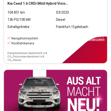
Kia
Ceed 1.6 CRDi Mild Hybrid Vision (EURO 6d)
104.851
km
03/2023
136
PS/
100
kW
Diesel
Schaltgetriebe
Frankfurt / Egelsbach
13.970
€
inkl.MwSt.
Navigationssystem
ab
126€
mtl.
finanzieren
Rückfahrkamera
Energieverbrauch (kombiniert): k.A.
CO₂-Emissionen kombiniert: k.A.
CO₂-Klasse: