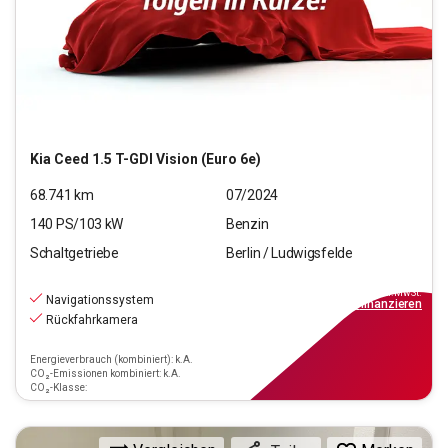
Kia
Ceed 1.5 T-GDI Vision (Euro 6e)
68.741
km
07/2024
140
PS/
103
kW
Benzin
Schaltgetriebe
Berlin / Ludwigsfelde
19.890
€
inkl.MwSt.
Navigationssystem
ab
229€
mtl.
finanzieren
Rückfahrkamera
Energieverbrauch (kombiniert): k.A.
CO₂-Emissionen kombiniert: k.A.
CO₂-Klasse: