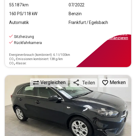
55.187
km
07/2022
160
PS/
118
kW
Benzin
Automatik
Frankfurt / Egelsbach
19.970
€
inkl.MwSt.
Sitzheizung
ab
139€
mtl.
finanzieren
Rückfahrkamera
Energieverbrauch (kombiniert): 6.1 l/100km
CO₂-Emissionen kombiniert: 138 g/km
CO₂-Klasse:
Vergleichen
Merken
Teilen