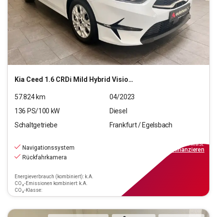
Kia
Ceed 1.6 CRDi Mild Hybrid Vision (EURO 6d)
57.824
km
04/2023
136
PS/
100
kW
Diesel
Schaltgetriebe
Frankfurt / Egelsbach
17.470
€
inkl.MwSt.
Navigationssystem
ab
158€
mtl.
finanzieren
Rückfahrkamera
Energieverbrauch (kombiniert): k.A.
CO₂-Emissionen kombiniert: k.A.
CO₂-Klasse: