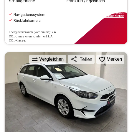
Schaltgetriebe
Frankfurt / Egelsbach
15.970
€
inkl.MwSt.
Navigationssystem
ab
144€
mtl.
finanzieren
Rückfahrkamera
Energieverbrauch (kombiniert): k.A.
CO₂-Emissionen kombiniert: k.A.
CO₂-Klasse:
Vergleichen
Merken
Teilen