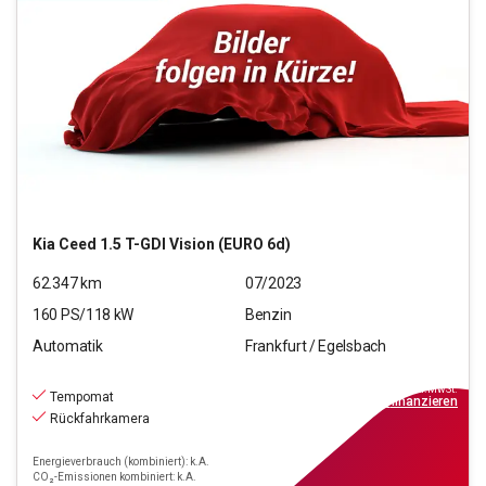
Kia
Ceed 1.5 T-GDI Vision (EURO 6d)
62.347
km
07/2023
160
PS/
118
kW
Benzin
Automatik
Frankfurt / Egelsbach
17.970
€
inkl.MwSt.
Tempomat
ab
162€
mtl.
finanzieren
Rückfahrkamera
Energieverbrauch (kombiniert): k.A.
CO₂-Emissionen kombiniert: k.A.