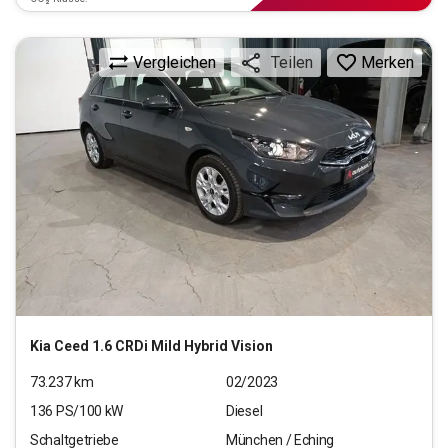
Vergleichen
Merken
Teilen
Kia
Ceed 1.6 CRDi Mild Hybrid Vision
73.237
km
02/2023
136
PS/
100
kW
Diesel
Schaltgetriebe
München / Eching