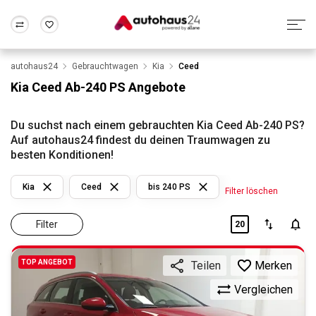
autohaus24
Gebrauchtwagen
Kia
Ceed
Zum Antrag
Alle Fragen & Antworten
München
Berlin
Kia Ceed Ab-240 PS Angebote
Wir bewerten dein Auto
Rund um die Inzahlungnahme
Frankfurt
Wuppertal
Du suchst nach einem gebrauchten Kia Ceed Ab-240 PS?
Auf autohaus24 findest du deinen Traumwagen zu
besten Konditionen!
Kia
Ceed
bis 240 PS
Filter löschen
Filter
20
TOP ANGEBOT
Merken
Teilen
Vergleichen