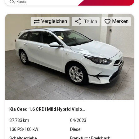
CO₂-Klasse:
Vergleichen
Merken
Teilen
Kia
Ceed 1.6 CRDi Mild Hybrid Vision (EURO 6d)
37.733
km
04/2023
136
PS/
100
kW
Diesel
Schaltgetriebe
Frankfurt / Egelsbach