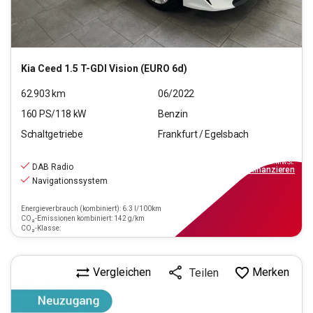
Kia
Ceed 1.5 T-GDI Vision (EURO 6d)
62.903
km
06/2022
160
PS/
118
kW
Benzin
Schaltgetriebe
Frankfurt / Egelsbach
17.970
€
inkl.MwSt.
DAB Radio
ab
139€
mtl.
finanzieren
Navigationssystem
Energieverbrauch (kombiniert): 6.3 l/100km
CO₂-Emissionen kombiniert: 142 g/km
CO₂-Klasse:
Vergleichen
Merken
Teilen