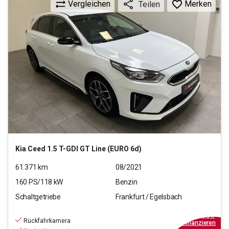
Vergleichen
Merken
Teilen
Kia
Ceed 1.5 T-GDI GT Line (EURO 6d)
61.371
km
08/2021
160
PS/
118
kW
Benzin
Schaltgetriebe
Frankfurt / Egelsbach
17.870
€
inkl.MwSt.
Rückfahrkamera
ab
161€
mtl.
finanzieren