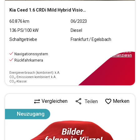
Kia
Ceed 1.6 CRDi Mild Hybrid Vision (EURO 6d)
60.876
km
06/2023
136
PS/
100
kW
Diesel
Schaltgetriebe
Frankfurt / Egelsbach
18.870
€
inkl.MwSt.
Navigationssystem
ab
170€
mtl.
finanzieren
Rückfahrkamera
Energieverbrauch (kombiniert): k.A.
CO₂-Emissionen kombiniert: k.A.
CO₂-Klasse:
Vergleichen
Merken
Teilen