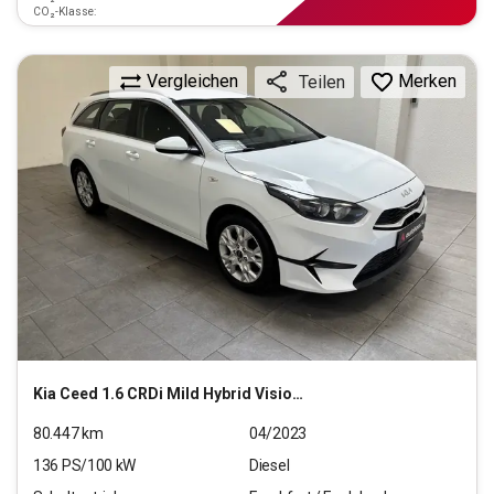
CO₂-Klasse:
Vergleichen
Merken
Teilen
Kia
Ceed 1.6 CRDi Mild Hybrid Vision (EURO 6d)
80.447
km
04/2023
136
PS/
100
kW
Diesel