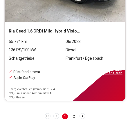
Kia
Ceed 1.6 CRDi Mild Hybrid Vision (EURO 6d)
55.774
km
06/2023
136
PS/
100
kW
Diesel
Schaltgetriebe
Frankfurt / Egelsbach
19.970
€
inkl.MwSt.
Rückfahrkamera
ab
180€
mtl.
finanzieren
Apple CarPlay
Energieverbrauch (kombiniert): k.A.
CO₂-Emissionen kombiniert: k.A.
CO₂-Klasse:
1
2