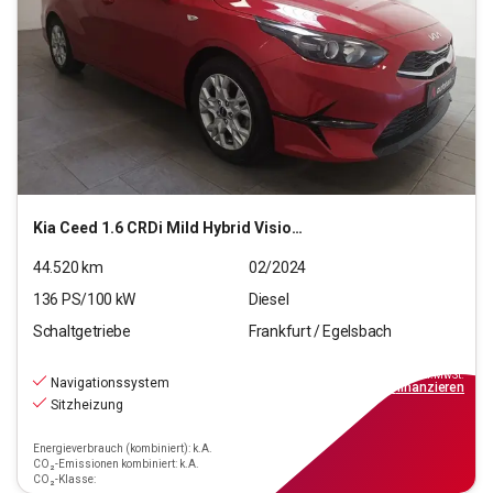
Kia
Ceed 1.6 CRDi Mild Hybrid Vision (EURO 6d)
44.520
km
02/2024
136
PS/
100
kW
Diesel
Schaltgetriebe
Frankfurt / Egelsbach
18.470
€
inkl.MwSt.
Navigationssystem
ab
167€
mtl.
finanzieren
Sitzheizung
Energieverbrauch (kombiniert): k.A.
CO₂-Emissionen kombiniert: k.A.
CO₂-Klasse: