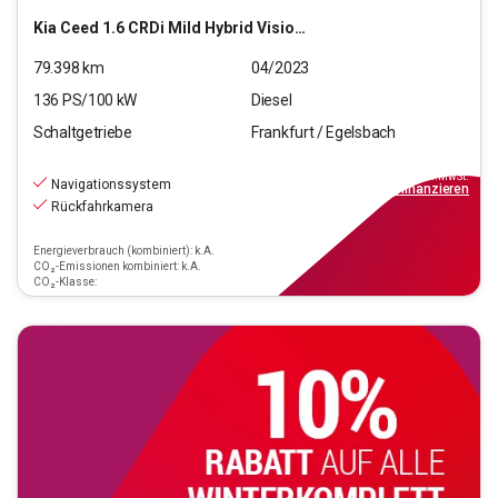
Kia
Ceed 1.6 CRDi Mild Hybrid Vision (EURO 6d)
79.398
km
04/2023
136
PS/
100
kW
Diesel
Schaltgetriebe
Frankfurt / Egelsbach
15.970
€
inkl.MwSt.
Navigationssystem
ab
144€
mtl.
finanzieren
Rückfahrkamera
Energieverbrauch (kombiniert): k.A.
CO₂-Emissionen kombiniert: k.A.
CO₂-Klasse: