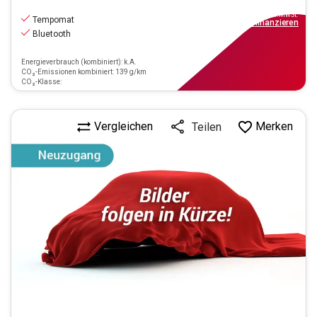
12.270
€
inkl.MwSt.
Tempomat
ab
111€
mtl.
finanzieren
Bluetooth
Energieverbrauch (kombiniert): k.A.
CO₂-Emissionen kombiniert: 139 g/km
CO₂-Klasse:
Vergleichen
Merken
Teilen