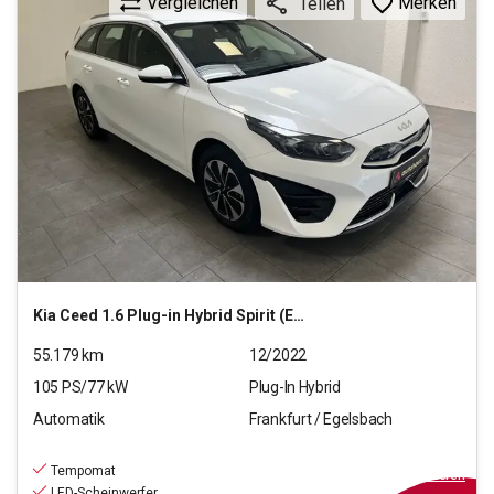
Vergleichen
Merken
Teilen
Kia
Ceed 1.6 Plug-in Hybrid Spirit (EURO 6d)
55.179
km
12/2022
105
PS/
77
kW
Plug-In Hybrid
Automatik
Frankfurt / Egelsbach
19.970
€
inkl.MwSt.
Tempomat
ab
180€
mtl.
finanzieren
LED-Scheinwerfer