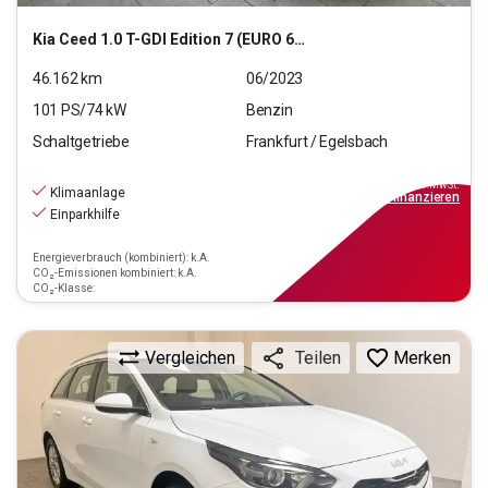
Kia
Ceed 1.0 T-GDI Edition 7 (EURO 6d)
46.162
km
06/2023
101
PS/
74
kW
Benzin
Schaltgetriebe
Frankfurt / Egelsbach
16.770
€
inkl.MwSt.
Klimaanlage
ab
151€
mtl.
finanzieren
Einparkhilfe
Energieverbrauch (kombiniert): k.A.
CO₂-Emissionen kombiniert: k.A.
CO₂-Klasse:
Vergleichen
Merken
Teilen