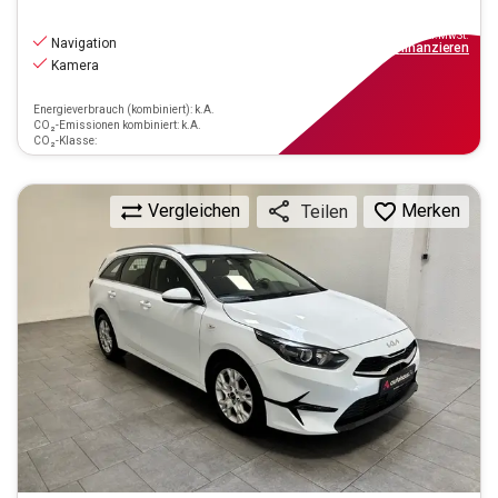
15.770
€
inkl.MwSt.
Navigation
ab
142€
mtl.
finanzieren
Kamera
Energieverbrauch (kombiniert): k.A.
CO₂-Emissionen kombiniert: k.A.
CO₂-Klasse:
Vergleichen
Merken
Teilen