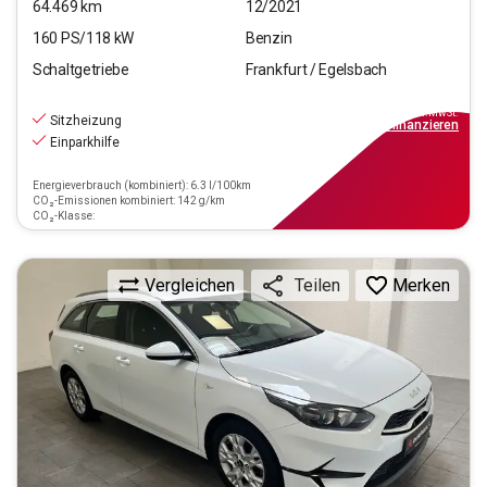
64.469
km
12/2021
160
PS/
118
kW
Benzin
Schaltgetriebe
Frankfurt / Egelsbach
17.920
€
inkl.MwSt.
Sitzheizung
ab
162€
mtl.
finanzieren
Einparkhilfe
Energieverbrauch (kombiniert): 6.3 l/100km
CO₂-Emissionen kombiniert: 142 g/km
CO₂-Klasse:
Vergleichen
Merken
Teilen