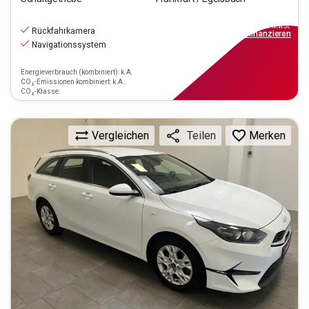
18.270
€
inkl.MwSt.
Rückfahrkamera
ab
165€
mtl.
finanzieren
Navigationssystem
Energieverbrauch (kombiniert): k.A.
CO₂-Emissionen kombiniert: k.A.
CO₂-Klasse:
Vergleichen
Merken
Teilen