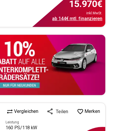
15.970
€
inkl.MwSt.
ab
144€
mtl.
finanzieren
Vergleichen
Merken
Teilen
Leistung
160
PS/
118
kW