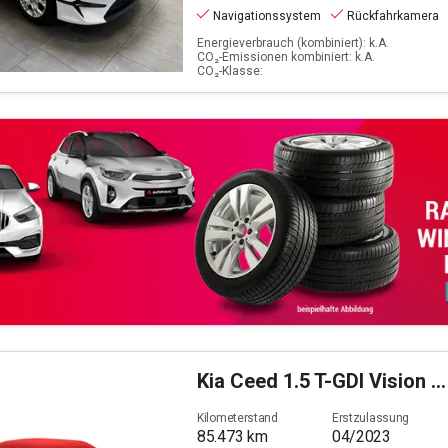
Navigationssystem
Rückfahrkamera
Energieverbrauch (kombiniert): k.A.
CO₂-Emissionen kombiniert: k.A.
CO₂-Klasse:
Kia
Ceed 1.5 T-GDI Vision (EURO 6d)
Kilometerstand
Erstzulassung
85.473
km
04/2023