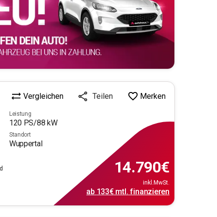
Vergleichen
Merken
Teilen
Leistung
120
PS/
88
kW
Standort
Wuppertal
14.790
€
id
inkl.MwSt.
ab
133€
mtl.
finanzieren