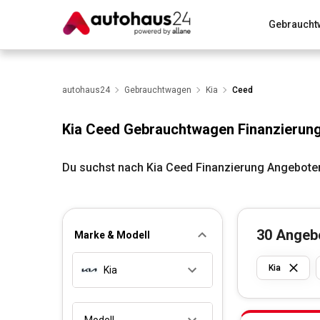
Gebraucht
Zum Antrag
Alle Fragen & Antworten
München
Wir bewerten dein Auto
autohaus24
Gebrauchtwagen
Rund um die Inzahlungnahme
Kia
Ceed
Kia Ceed Gebrauchtwagen Finanzierun
Du suchst nach Kia Ceed Finanzierung Angebote
30
Angeb
Marke & Modell
Kia
Kia
Modell