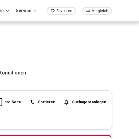
en
Service
Favoriten
Vergleich
Konditionen
0
pro Seite
Sortieren
Suchagent anlegen