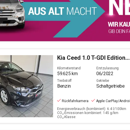
Kia
Ceed 1.0 T-GDI Edition 7 (EURO 6d)
Kilometerstand
Erstzulassung
59.625
km
06/2022
Treibstoff
Getriebe
Benzin
Schaltgetriebe
Rückfahrkamera
Apple CarPlay/Andro
Energieverbrauch (kombiniert): 6.4 l/100km
CO₂-Emissionen kombiniert: 145 g/km
CO₂-Klasse: