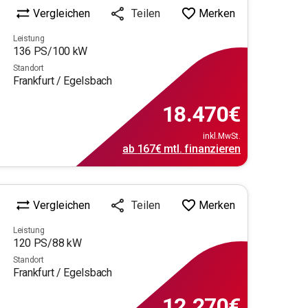
Vergleichen
Merken
Teilen
Leistung
136
PS/
100
kW
Standort
Frankfurt / Egelsbach
18.470
€
inkl.MwSt.
ab
167€
mtl.
finanzieren
Vergleichen
Merken
Teilen
Leistung
120
PS/
88
kW
Standort
Frankfurt / Egelsbach
12.270
€