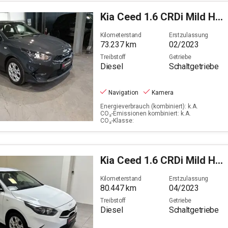
Kia
Ceed 1.6 CRDi Mild Hybrid Vision
Kilometerstand
Erstzulassung
73.237
km
02/2023
Treibstoff
Getriebe
Diesel
Schaltgetriebe
Navigation
Kamera
Energieverbrauch (kombiniert): k.A.
CO₂-Emissionen kombiniert: k.A.
CO₂-Klasse:
Kia
Ceed 1.6 CRDi Mild Hybrid Vision (EURO 6d)
Kilometerstand
Erstzulassung
80.447
km
04/2023
Treibstoff
Getriebe
Diesel
Schaltgetriebe