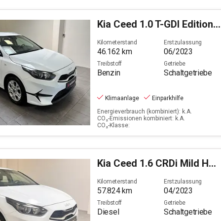
Kia
Ceed 1.0 T-GDI Edition 7 (EURO 6d)
Kilometerstand
Erstzulassung
46.162
km
06/2023
Treibstoff
Getriebe
Benzin
Schaltgetriebe
Klimaanlage
Einparkhilfe
Energieverbrauch (kombiniert): k.A.
CO₂-Emissionen kombiniert: k.A.
CO₂-Klasse:
Kia
Ceed 1.6 CRDi Mild Hybrid Vision (EURO 6d)
Kilometerstand
Erstzulassung
57.824
km
04/2023
Treibstoff
Getriebe
Diesel
Schaltgetriebe