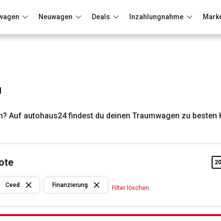
wagen
Neuwagen
Deals
Inzahlungnahme
Mark
Berlin
Frankfurt
Wuppertal
g
n? Auf autohaus24 findest du deinen Traumwagen zu besten 
ote
2
Kia
Ceed
Finanzierung
Filter löschen
Ceed
Finanzierung