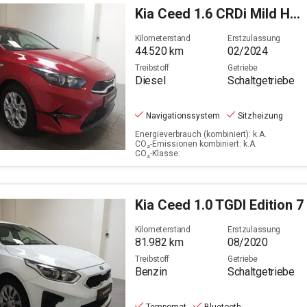
Kia
Ceed 1.6 CRDi Mild Hybrid Vision (EURO 6d)
Filter löschen
Kilometerstand
Erstzulassung
44.520
km
02/2024
Treibstoff
Getriebe
Diesel
Schaltgetriebe
Navigationssystem
Sitzheizung
Energieverbrauch (kombiniert): k.A.
CO₂-Emissionen kombiniert: k.A.
CO₂-Klasse:
Kia
Ceed 1.0 TGDI Edition 7
Kilometerstand
Erstzulassung
81.982
km
08/2020
Treibstoff
Getriebe
Benzin
Schaltgetriebe