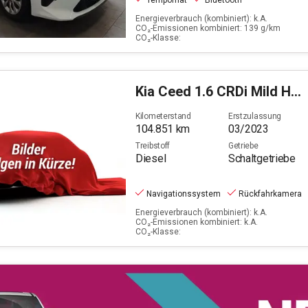
Tempomat
Bluetooth
Energieverbrauch (kombiniert): k.A.
CO₂-Emissionen kombiniert: 139 g/km
CO₂-Klasse:
Kia
Ceed 1.6 CRDi Mild Hybrid Vision (EURO 6d)
Kilometerstand
Erstzulassung
104.851
km
03/2023
Treibstoff
Getriebe
Diesel
Schaltgetriebe
Navigationssystem
Rückfahrkamera
Energieverbrauch (kombiniert): k.A.
CO₂-Emissionen kombiniert: k.A.
CO₂-Klasse: