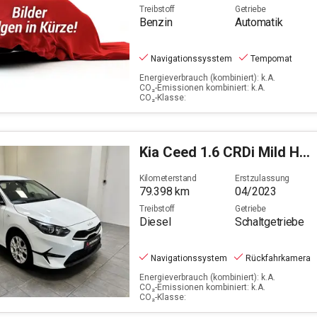
Treibstoff
Getriebe
Benzin
Automatik
Navigationssysstem
Tempomat
Energieverbrauch (kombiniert): k.A.
CO₂-Emissionen kombiniert: k.A.
CO₂-Klasse:
Kia
Ceed 1.6 CRDi Mild Hybrid Vision (EURO 6d)
Kilometerstand
Erstzulassung
79.398
km
04/2023
Treibstoff
Getriebe
Diesel
Schaltgetriebe
Navigationssystem
Rückfahrkamera
Energieverbrauch (kombiniert): k.A.
CO₂-Emissionen kombiniert: k.A.
CO₂-Klasse: