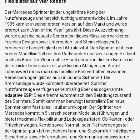
Flexibilität auf vier Rädern
Der Mercedes Sprinter ist der ungekrönte König der
Nutzfahrzeuge und hat sich tüchtig weiterentwickelt. Im Jahre
1995 kam er in seiner ersten Version auf den Markt und wurde
prompt zum „Van of the Year“ gewählt. Diese Auszeichnung
würde auch die neueste Generation dieses Klassikers verdienen:
Frisches Design sowie Unterboden- und Steinschlagschutz
erhöhen die Langlebigkeit und Attraktivität. Den Sprinter gibt es in
breiter Modellvielfalt mit drei Radständen und vier Längen. Er dient
auch als Basis für Wohnmobile – und gerade in diesem Bereich ist
der schicke Innenraum mit praktischen Ablagen von Vorteil.
Lobenswert muss man das tadellose Fahrverhalten erwähnen.
Verbesserungen gibt es auch in puncto Sicherheit: Die
Bremsanlage wurde komplett überarbeitet. Sprinter
Nutzfahrzeuge verfügen serienmäßig über das sogenannte
a
daptive ESP
: Dies erkennt automatisch den Beladungszustand
des Sprinters. Somit kann man beruhigt feststellen: Der neue
Sprinter kann fast alles – außer umkippen. Der Sprinter von
Mercedes kommt in 5 verschiedenen Modellausführungen und
bietet maximale Flexibilität und Ladekapazitäten. Ob Kasten- oder
Pritschenwagen, Kombi sowie Normal- oder Tiefrahmengestell –
der Sprinter punktet mit hohem Fahr- und Sitzkomfort. Intelligente
Sicherheits- sowie Informations- und Kommunikationssysteme