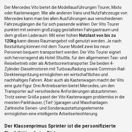
Der Mercedes Vito bietet die Modellausführungen Tourer, Mixto
oder Kastenwagen. Wie alle anderen Vans und Nutzfahrzeuge von
Mercedes kann man bei allen Ausführungen aus verschiedenen
Fahrzeuglängen die für sich passende wählen. Der Vito Tourer
punktet mit seinem großzügig gestalteten Fahrgastraum und
dem großen Laderaum. Mit einer hohen
Nutzlast von bis zu
120kg
kann dieses Raumangebot voll genutzt werden. Je nach
Bestuhlung können mit dem Tourer Modell zwei bis neun
Personen bequem transportiert werden. Der Vito Tourer eignet
sich hervorragend als Hotel-Shuttle, für den allgemeinen Taxi- und
Reisebetrieb oder als Arbeitscrewtransporter. Die beiden 4-
Zylinder-Dieselmotoren mit Turboaufladung sowie Common-Rail-
Direkteinspritzung ermöglichen ein wirtschaftliches und
nachhaltiges Fahren. Aber auch als Kastenwagen macht der Vito
eine gute Figur. Drei Antriebsarten bietet Mercedes, um den
Transporter auf verschiedene Anforderungen abzustimmen.
Trotz seiner Größe passt der Vito Kastenwagen problemlos in die
meisten Parkhäuser, (Tief-)garagen und Waschanlagen.
Zahlreiche Serien- und Sonderausstattungselemente
ermöglichen eine intelligente Arbeitserleichterung.
Der Klassenprimus Sprinter ist die personifizierte