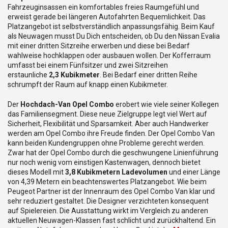
Fahrzeuginsassen ein komfortables freies Raumgefühl und
erweist gerade bei längeren Autofahrten Bequemlichkeit. Das
Platzangebot ist selbstverständlich anpassungsfähig. Beim Kauf
als Neuwagen musst Du Dich entscheiden, ob Du den Nissan Evalia
mit einer dritten Sitzreihe erwerben und diese bei Bedarf
wahlweise hochklappen oder ausbauen wollen. Der Kofferraum
umfasst bei einem Fünfsitzer und zwei Sitzreihen
erstaunliche
2,3 Kubikmeter
. Bei Bedarf einer dritten Reihe
schrumpft der Raum auf knapp einen Kubikmeter.
Der
Hochdach-Van Opel Combo
erobert wie viele seiner Kollegen
das Familiensegment. Diese neue Zielgruppe legt viel Wert auf
Sicherheit, Flexibilität und Sparsamkeit. Aber auch Handwerker
werden am Opel Combo ihre Freude finden. Der Opel Combo Van
kann beiden Kundengruppen ohne Probleme gerecht werden.
Zwar hat der Opel Combo durch die geschwungene Linienführung
nur noch wenig vom einstigen Kastenwagen, dennoch bietet
dieses Modell mit
3,8 Kubikmetern Ladevolumen
und einer Länge
von 4,39 Metern ein beachtenswertes Platzangebot. Wie beim
Peugeot Partner ist der Innenraum des Opel Combo Van klar und
sehr reduziert gestaltet. Die Designer verzichteten konsequent
auf Spielereien. Die Ausstattung wirkt im Vergleich zu anderen
aktuellen Neuwagen-Klassen fast schlicht und zurückhaltend. Ein