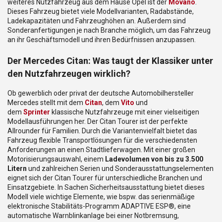
weiteres Nutzfahrzeug aus dem Hause Opel ist der
Movano
.
Dieses Fahrzeug bietet viele Modellvarianten, Radabstände,
Ladekapazitäten und Fahrzeughöhen an. Außerdem sind
Sonderanfertigungen je nach Branche möglich, um das Fahrzeug
an ihr Geschäftsmodell und ihren Bedürfnissen anzupassen.
Der Mercedes Citan: Was taugt der Klassiker unter
den Nutzfahrzeugen wirklich?
Ob gewerblich oder privat der deutsche Automobilhersteller
Mercedes stellt mit dem
Citan
, dem
Vito
und
dem
Sprinter
klassische Nutzfahrzeuge mit einer vielseitigen
Modellausführungen her. Der Citan Tourer ist der perfekte
Allrounder für Familien. Durch die Variantenvielfalt bietet das
Fahrzeug flexible Transportlösungen für die verschiedensten
Anforderungen an einen Stadtlieferwagen. Mit einer großen
Motorisierungsauswahl, einem
Ladevolumen von bis zu 3.500
Litern
und zahlreichen Serien und Sonderausstattungselementen
eignet sich der Citan Tourer für unterschiedliche Branchen und
Einsatzgebiete. In Sachen Sicherheitsausstattung bietet dieses
Modell viele wichtige Elemente, wie bspw. das serienmäßige
elektronische Stabilitäts-Programm ADAPTIVE ESP®, eine
automatische Warnblinkanlage bei einer Notbremsung,