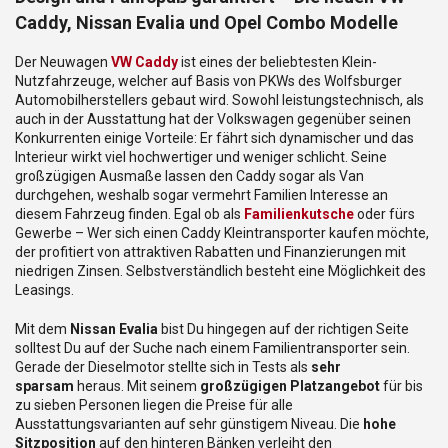
Caddy, Nissan Evalia und Opel Combo Modelle
Der Neuwagen
VW Caddy
ist eines der beliebtesten Klein-
Nutzfahrzeuge, welcher auf Basis von PKWs des Wolfsburger
Automobilherstellers gebaut wird. Sowohl leistungstechnisch, als
auch in der Ausstattung hat der Volkswagen gegenüber seinen
Konkurrenten einige Vorteile: Er fährt sich dynamischer und das
Interieur wirkt viel hochwertiger und weniger schlicht. Seine
großzügigen Ausmaße lassen den Caddy sogar als Van
durchgehen, weshalb sogar vermehrt Familien Interesse an
diesem Fahrzeug finden. Egal ob als
Familienkutsche
oder fürs
Gewerbe – Wer sich einen Caddy Kleintransporter kaufen möchte,
der profitiert von attraktiven Rabatten und Finanzierungen mit
niedrigen Zinsen. Selbstverständlich besteht eine Möglichkeit des
Leasings.
Mit dem
Nissan Evalia
bist Du hingegen auf der richtigen Seite
solltest Du auf der Suche nach einem Familientransporter sein.
Gerade der Dieselmotor stellte sich in Tests als
sehr
sparsam
heraus. Mit seinem
großzügigen Platzangebot
für bis
zu sieben Personen liegen die Preise für alle
Ausstattungsvarianten auf sehr günstigem Niveau. Die
hohe
Sitzposition
auf den hinteren Bänken verleiht den