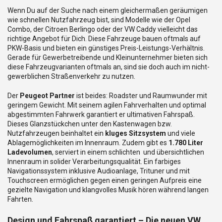
Wenn Du auf der Suche nach einem gleichermaßen geräumigen
wie schnellen Nutzfahrzeug bist, sind Modelle wie der Opel
Combo, der Citroen Berlingo oder der VW Caddy vielleicht das
richtige Angebot für Dich. Diese Fahrzeuge bauen oftmals auf
PKW-Basis und bieten ein günstiges Preis-Leistungs-Verhältnis.
Gerade für Gewerbetreibende und Kleinunternehmer bieten sich
diese Fahrzeugvarianten oftmals an, sind sie doch auch im nicht-
gewerblichen Straßenverkehr zu nutzen.
Der
Peugeot Partner
ist beides: Roadster und Raumwunder mit
geringem Gewicht. Mit seinem agilen Fahrverhalten und optimal
abgestimmten Fahrwerk garantiert er ultimativen Fahrspaß.
Dieses Glanzstückchen unter den Kastenwagen bzw.
Nutzfahrzeugen beinhaltet ein
kluges Sitzsystem
und viele
Ablagemöglichkeiten im Innenraum. Zudem gibt es
1.780 Liter
Ladevolumen
, serviert in einem schlichten und übersichtlichen
Innenraum in solider Verarbeitungsqualität. Ein farbiges
Navigationssystem inklusive Audioanlage, Trituner und mit
Touchscreen ermöglichen gegen einen geringen Aufpreis eine
gezielte Navigation und klangvolles Musik hören während langen
Fahrten.
Design und Fahrspaß garantiert – Die neuen VW