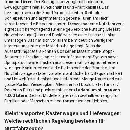
transportieren
. Der Berlingo überzeugt mit Laderaum,
Bewegungsfreiheit, Funktionalität und Praktikabilität. Das
bezeugen schon die Zugriffsmöglichkeiten:
Seitliche
Schiebetüren
und asymmetrisch geteilte Türen am Heck
vereinfachen die Beladung enorm. Dieses moderne Nutzfahrzeug
eignet sich hervorragend für eine gewerbliche Nutzung. Die Fiat
Nutzfahrzeuge Qubo und Dobló wurden einer Frischzellenkur
unterzogen. Das hat sich vor allem beim deutlich wertigeren
Interieur und unter der Motorhaube gezeigt. Auch die
Ausstattungsdetails können sich sehen lassen: Start-Stopp-
Automatik, Traktionskontrolle und Infotainment-System sowie
Spritsparsoftware machen aus diesem Fahrzeugmodell einen
würdigen Konkurrenten für die Platzhirsche der Branche. Fiat
Nutzfahrzeuge setzten vor allem auf Sicherheit, Bequemlichkeit
und Umweltfreundlichkeit und bieten jede Menge Raum und eine
große Portion Vielseitigkeit. Allein der Fiat Dobló bietet für ca. 7
Personen Platz und punktet mit einem
Laderaumvolumen von
4.000 Litern
. Die Fiat Modelle eignen sich deshalb vorrangig für
Familien oder Menschen mit equipmentlastigen Hobbies.
Kleintransporter, Kastenwagen und Lieferwagen:
Welche rechtlichen Regelung bestehen für
Nutzfahrzeuge?