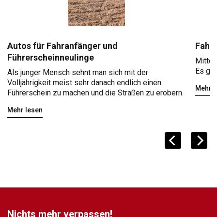
Autos für Fahranfänger und
Fahr
Führerscheinneulinge
Mittel
Es gib
Als junger Mensch sehnt man sich mit der
Volljährigkeit meist sehr danach endlich einen
Mehr l
Führerschein zu machen und die Straßen zu erobern.
Mehr lesen
Nichts mehr verpassen!