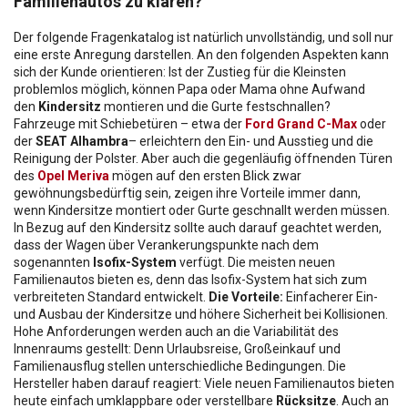
Familienautos zu klären?
Der folgende Fragenkatalog ist natürlich unvollständig, und soll nur
eine erste Anregung darstellen. An den folgenden Aspekten kann
sich der Kunde orientieren: Ist der Zustieg für die Kleinsten
problemlos möglich, können Papa oder Mama ohne Aufwand
den
Kindersitz
montieren und die Gurte festschnallen?
Fahrzeuge mit Schiebetüren – etwa der
Ford Grand C-Max
oder
der
SEAT Alhambra
– erleichtern den Ein- und Ausstieg und die
Reinigung der Polster. Aber auch die gegenläufig öffnenden Türen
des
Opel Meriva
mögen auf den ersten Blick zwar
gewöhnungsbedürftig sein, zeigen ihre Vorteile immer dann,
wenn Kindersitze montiert oder Gurte geschnallt werden müssen.
In Bezug auf den Kindersitz sollte auch darauf geachtet werden,
dass der Wagen über Verankerungspunkte nach dem
sogenannten
Isofix-System
verfügt. Die meisten neuen
Familienautos bieten es, denn das Isofix-System hat sich zum
verbreiteten Standard entwickelt.
Die Vorteile:
Einfacherer Ein-
und Ausbau der Kindersitze und höhere Sicherheit bei Kollisionen.
Hohe Anforderungen werden auch an die Variabilität des
Innenraums gestellt: Denn Urlaubsreise, Großeinkauf und
Familienausflug stellen unterschiedliche Bedingungen. Die
Hersteller haben darauf reagiert: Viele neuen Familienautos bieten
heute einfach umklappbare oder verstellbare
Rücksitze
. Auch an