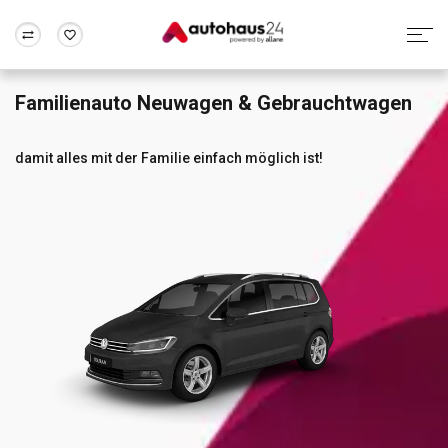
Familienauto Neuwagen & Gebrauchtwagen
Zum Antrag
Alle Fragen & Antworten
München
Berlin
Wir bewerten dein Auto
Rund um die Inzahlungnahme
damit alles mit der Familie einfach möglich ist!
Frankfurt
Wuppertal