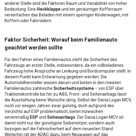
anderer Stelle sind die Faktoren Raum und Variabilität von hoher
Bedeutung: Eine
Heckklappe
und ein geräumiger Kofferraum
vereinfachen das Beladen mit einem sperrigen Kinderwagen, mit
Koffern oder Fahrrädern.
Faktor Sicherheit: Worauf beim Familienauto
geachtet werden sollte
Für den Fahrer eines Familienautos steht die Sicherheit des
Fahrzeugs an erster Stelle, insbesondere, da ein vollbeladenes
Fahrzeug hohe Ansprüche an Lenkung und Bordcomputer stellt. In
diesem Punkt kann Entwarnung gegeben werden: Die
Automobilhersteller wissen darum und bieten in den meisten
Familienautos zahlreiche
Sicherheitssysteme
– von ESP über
Traktionskontrolle bis hin zu ABS, Front- und Seitenairbags lässt
die Ausstattung keine Wünsche übrig. Selbst der Dacia Logan MCV,
noch vor einigen Jahren zwar günstig, doch aufgrund des
Verzichts auf ESP problematisch, bietet inzwischen
serienmäßig
ESP
und
Seitenairbags
. Der Dacia Logan MCV ist
damit nicht nur der günstigste Siebensitzer, sondern auch
bezogen auf die Fahrsicherheit auf dem neuesten Stand.
Weiterhin rät der ADAC dazu, beim Neuwagen auf das