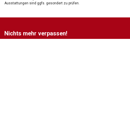
Ausstattungen sind ggfs. gesondert zu prüfen.
Nichts mehr verpassen!
Sei einer der ersten und profitiere von unseren exklusiven
Gebrauchtwagen Angeboten.
Ja, ich möchte den regelmäßigen Newsletter von autohaus24.de mit aktuellen
Informationen zu Neu- Gebrauchtwagen-Angeboten und Kfz-Zubehör der Allane SE, von den
mit Allane SE verbundenen
Konzernunternehmen
sowie
Partnern
erhalten. Näheres
erfahre ich in den
Datenschutzhinweisen
der Allane SE. Ich kann diese Einwilligung
jederzeit mit Wirkung für die Zukunft widerrufen.