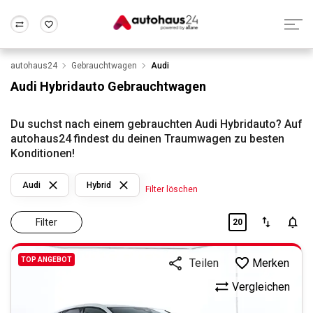
autohaus24
Gebrauchtwagen
Audi
Zum Antrag
Alle Fragen & Antworten
München
Berlin
Audi Hybridauto Gebrauchtwagen
Wir bewerten dein Auto
Rund um die Inzahlungnahme
Frankfurt
Wuppertal
Du suchst nach einem gebrauchten Audi Hybridauto? Auf
autohaus24 findest du deinen Traumwagen zu besten
Konditionen!
Audi
Hybrid
Filter löschen
Filter
20
TOP ANGEBOT
Merken
Teilen
Vergleichen