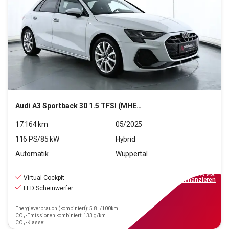
Audi
A3 Sportback 30 1.5 TFSI (MHEV) S line
17.164
km
05/2025
116
PS/
85
kW
Hybrid
Automatik
Wuppertal
29.880
€
inkl.MwSt.
Virtual Cockpit
ab
269€
mtl.
finanzieren
LED Scheinwerfer
Energieverbrauch (kombiniert): 5.8 l/100km
CO₂-Emissionen kombiniert: 133 g/km
CO₂-Klasse: