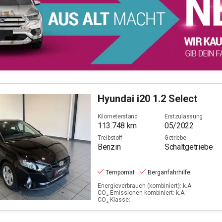
Hyundai
i20 1.2 Select
Kilometerstand
Erstzulassung
113.748
km
05/2022
Treibstoff
Getriebe
Benzin
Schaltgetriebe
Tempomat
Berganfahrhilfe
Energieverbrauch (kombiniert): k.A.
CO₂-Emissionen kombiniert: k.A.
CO₂-Klasse: