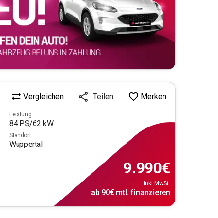
Vergleichen
Merken
Teilen
Leistung
84
PS/
62
kW
Standort
Wuppertal
9.990
€
inkl.MwSt.
ab
90€
mtl.
finanzieren