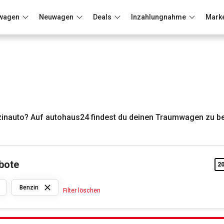
wagen
Neuwagen
Deals
Inzahlungnahme
Mark
Berlin
Frankfurt
Wuppertal
inauto? Auf autohaus24 findest du deinen Traumwagen zu be
bote
2
Hyundai
Benzin
Filter löschen
Benzin
Filter löschen