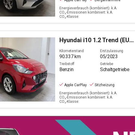
Apple CarPlay
Berganfahrhilfe
Energieverbrauch (kombiniert): k.A.
CO₂-Emissionen kombiniert: k.A.
CO₂-Klasse:
Hyundai
i10 1.2 Trend (EURO 6d)
Kilometerstand
Erstzulassung
90.337
km
05/2023
Treibstoff
Getriebe
Benzin
Schaltgetriebe
Apple CarPlay
Sitzheizung
Energieverbrauch (kombiniert): k.A.
CO₂-Emissionen kombiniert: k.A.
CO₂-Klasse: