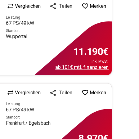
Vergleichen
Merken
Teilen
Leistung
67
PS/
49
kW
Standort
Wuppertal
11.190
€
inkl.MwSt.
ab
101€
mtl.
finanzieren
Vergleichen
Merken
Teilen
Leistung
67
PS/
49
kW
Standort
Frankfurt / Egelsbach
8.970
€