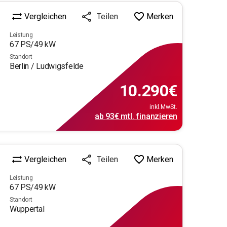
Vergleichen
Merken
Teilen
Leistung
67
PS/
49
kW
Standort
Berlin / Ludwigsfelde
10.290
€
inkl.MwSt.
ab
93€
mtl.
finanzieren
Vergleichen
Merken
Teilen
Leistung
67
PS/
49
kW
Standort
Wuppertal