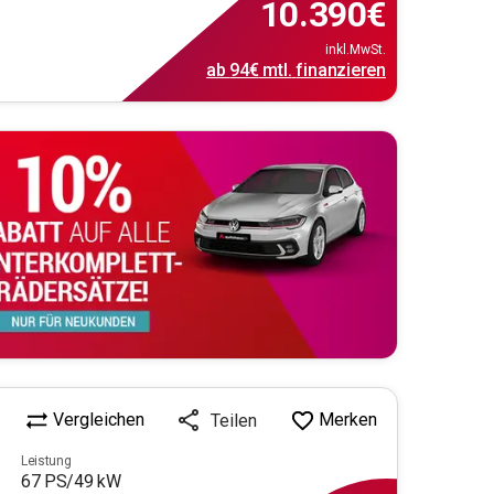
10.390
€
inkl.MwSt.
ab
94€
mtl.
finanzieren
Vergleichen
Merken
Teilen
Leistung
67
PS/
49
kW