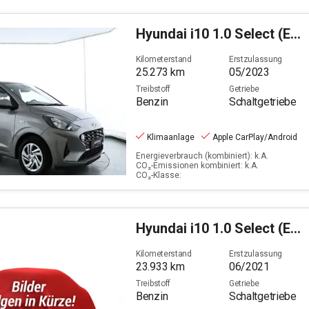
Hyundai
i10 1.0 Select (EURO 6d)
Kilometerstand
Erstzulassung
25.273
km
05/2023
Treibstoff
Getriebe
Benzin
Schaltgetriebe
Klimaanlage
Apple CarPlay/Android
Energieverbrauch (kombiniert): k.A.
CO₂-Emissionen kombiniert: k.A.
CO₂-Klasse:
Hyundai
i10 1.0 Select (EURO 6d)
Kilometerstand
Erstzulassung
23.933
km
06/2021
Treibstoff
Getriebe
Benzin
Schaltgetriebe