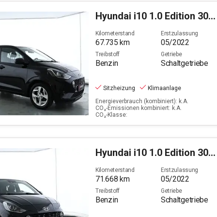
Hyundai
i10 1.0 Edition 30 (EURO 6d)
Kilometerstand
Erstzulassung
67.735
km
05/2022
Treibstoff
Getriebe
Benzin
Schaltgetriebe
Sitzheizung
Klimaanlage
Energieverbrauch (kombiniert): k.A.
CO₂-Emissionen kombiniert: k.A.
CO₂-Klasse:
Hyundai
i10 1.0 Edition 30 (EURO 6d)
Kilometerstand
Erstzulassung
71.668
km
05/2022
Treibstoff
Getriebe
Benzin
Schaltgetriebe