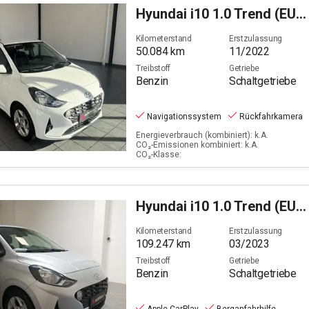
Hyundai
i10 1.0 Trend (EURO 6d)
Kilometerstand
Erstzulassung
50.084
km
11/2022
Treibstoff
Getriebe
Benzin
Schaltgetriebe
Navigationssystem
Rückfahrkamera
Energieverbrauch (kombiniert): k.A.
CO₂-Emissionen kombiniert: k.A.
CO₂-Klasse:
Hyundai
i10 1.0 Trend (EURO 6d)
Kilometerstand
Erstzulassung
109.247
km
03/2023
Treibstoff
Getriebe
Benzin
Schaltgetriebe