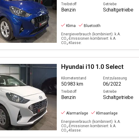
Treibstoff
Getriebe
Benzin
Schaltgetriebe
Klima
Bluetooth
Energieverbrauch (kombiniert): k.A.
CO₂-Emissionen kombiniert: k.A.
CO₂-Klasse:
Hyundai
i10 1.0 Select
Kilometerstand
Erstzulassung
50.983
km
06/2022
Treibstoff
Getriebe
Benzin
Schaltgetriebe
Alarmanlage
Klimaanlage
Energieverbrauch (kombiniert): k.A.
CO₂-Emissionen kombiniert: k.A.
CO₂-Klasse: