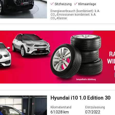
Sitzheizung
Klimaanlage
Energieverbrauch (kombiniert): k.A.
CO₂-Emissionen kombiniert: k.A.
CO₂-Klasse:
Hyundai
i10 1.0 Edition 30
Kilometerstand
Erstzulassung
61.028
km
07/2022