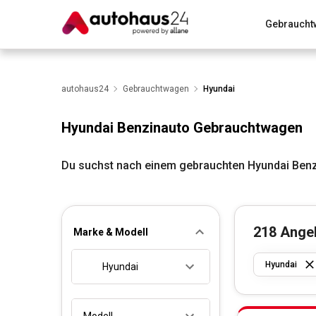
Gebraucht
Zum Antrag
Alle Fragen & Antworten
München
Wir bewerten dein Auto
autohaus24
Gebrauchtwagen
Rund um die Inzahlungnahme
Hyundai
Hyundai Benzinauto Gebrauchtwagen
Du suchst nach einem gebrauchten Hyundai Benz
218
Ange
Marke & Modell
Hyundai
Hyundai
Modell