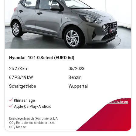
Hyundai
i10 1.0 Select (EURO 6d)
25.273
km
05/2023
67
PS/
49
kW
Benzin
Schaltgetriebe
Wuppertal
11.190
€
inkl.MwSt.
Klimaanlage
ab
101€
mtl.
finanzieren
Apple CarPlay/Android
Energieverbrauch (kombiniert): k.A.
CO₂-Emissionen kombiniert: k.A.
CO₂-Klasse: