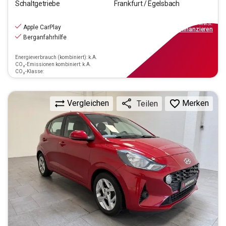
Schaltgetriebe
Frankfurt / Egelsbach
8.970
€
inkl.MwSt.
Apple CarPlay
ab
81€
mtl.
finanzieren
Berganfahrhilfe
Energieverbrauch (kombiniert): k.A.
CO₂-Emissionen kombiniert: k.A.
CO₂-Klasse:
Vergleichen
Merken
Teilen