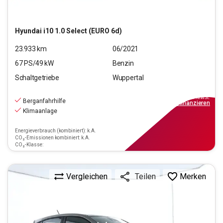
Hyundai
i10 1.0 Select (EURO 6d)
23.933
km
06/2021
67
PS/
49
kW
Benzin
Schaltgetriebe
Wuppertal
11.190
€
inkl.MwSt.
Berganfahrhilfe
ab
101€
mtl.
finanzieren
Klimaanlage
Energieverbrauch (kombiniert): k.A.
CO₂-Emissionen kombiniert: k.A.
CO₂-Klasse:
Vergleichen
Merken
Teilen