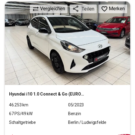
Vergleichen
Merken
Teilen
Hyundai
i10 1.0 Connect & Go (EURO 6d)
46.253
km
05/2023
67
PS/
49
kW
Benzin
Schaltgetriebe
Berlin / Ludwigsfelde
11.990
€
inkl.MwSt.