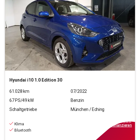
Hyundai
i10 1.0 Edition 30
61.028
km
07/2022
67
PS/
49
kW
Benzin
Schaltgetriebe
München / Eching
10.770
€
inkl.MwSt.
Klima
ab
97€
mtl.
finanzieren
Bluetooth