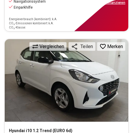
Navigationssystem
ab
108€
mtl.
finanzieren
Einparkhilfe
Energieverbrauch (kombiniert): k.A.
CO₂-Emissionen kombiniert: k.A.
CO₂-Klasse:
Vergleichen
Merken
Teilen
Hyundai
i10 1.2 Trend (EURO 6d)