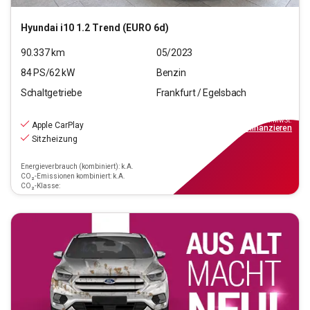
Hyundai
i10 1.2 Trend (EURO 6d)
90.337
km
05/2023
84
PS/
62
kW
Benzin
Schaltgetriebe
Frankfurt / Egelsbach
9.970
€
inkl.MwSt.
Apple CarPlay
ab
90€
mtl.
finanzieren
Sitzheizung
Energieverbrauch (kombiniert): k.A.
CO₂-Emissionen kombiniert: k.A.
CO₂-Klasse: