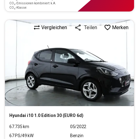
CO₂-Emissionen kombiniert: k.A.
CO₂-Klasse:
Vergleichen
Merken
Teilen
Hyundai
i10 1.0 Edition 30 (EURO 6d)
67.735
km
05/2022
67
PS/
49
kW
Benzin