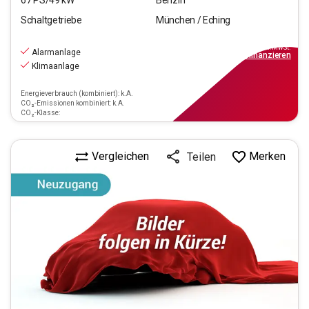
Schaltgetriebe
München / Eching
10.970
€
inkl.MwSt.
Alarmanlage
ab
129€
mtl.
finanzieren
Klimaanlage
Energieverbrauch (kombiniert): k.A.
CO₂-Emissionen kombiniert: k.A.
CO₂-Klasse:
Vergleichen
Merken
Teilen