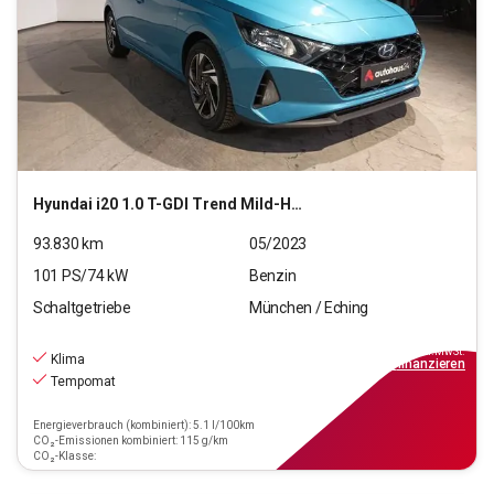
Hyundai
i20 1.0 T-GDI Trend Mild-Hybrid
93.830
km
05/2023
101
PS/
74
kW
Benzin
Schaltgetriebe
München / Eching
11.970
€
inkl.MwSt.
Klima
ab
108€
mtl.
finanzieren
Tempomat
Energieverbrauch (kombiniert): 5.1 l/100km
CO₂-Emissionen kombiniert: 115 g/km
CO₂-Klasse: