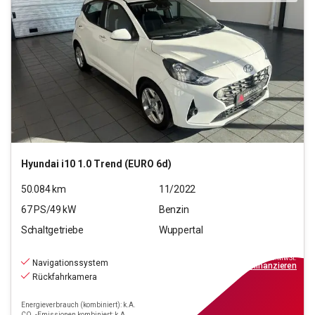
Hyundai
i10 1.0 Trend (EURO 6d)
50.084
km
11/2022
67
PS/
49
kW
Benzin
Schaltgetriebe
Wuppertal
11.190
€
inkl.MwSt.
Navigationssystem
ab
101€
mtl.
finanzieren
Rückfahrkamera
Energieverbrauch (kombiniert): k.A.
CO₂-Emissionen kombiniert: k.A.