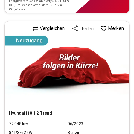
Energieverbrauch (kombiniert): 5.6 l/100km
CO₂-Emissionen kombiniert: 126 g/km
CO₂-Klasse:
Vergleichen
Merken
Teilen
Hyundai
i10 1.2 Trend
72.948
km
06/2023
84
PS/
62
kW
Benzin