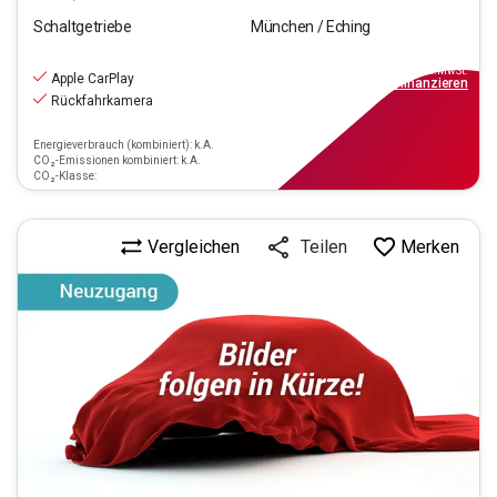
Schaltgetriebe
München / Eching
11.970
€
inkl.MwSt.
Apple CarPlay
ab
108€
mtl.
finanzieren
Rückfahrkamera
Energieverbrauch (kombiniert): k.A.
CO₂-Emissionen kombiniert: k.A.
CO₂-Klasse:
Vergleichen
Merken
Teilen