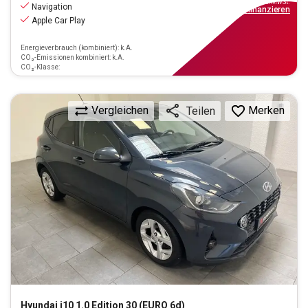
inkl.MwSt.
Navigation
ab
105€
mtl.
finanzieren
Apple Car Play
Energieverbrauch (kombiniert): k.A.
CO₂-Emissionen kombiniert: k.A.
CO₂-Klasse:
Vergleichen
Merken
Teilen
Hyundai
i10 1.0 Edition 30 (EURO 6d)