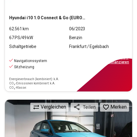
Hyundai
i10 1.0 Connect & Go (EURO 6d)
62.561
km
06/2023
67
PS/
49
kW
Benzin
Schaltgetriebe
Frankfurt / Egelsbach
11.970
€
inkl.MwSt.
Navigationssystem
ab
108€
mtl.
finanzieren
Sitzheizung
Energieverbrauch (kombiniert): k.A.
CO₂-Emissionen kombiniert: k.A.
CO₂-Klasse:
Vergleichen
Merken
Teilen