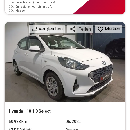
Energieverbrauch (kombiniert): k.A.
CO₂-Emissionen kombiniert: k.A.
CO₂-Klasse:
Vergleichen
Merken
Teilen
Hyundai
i10 1.0 Select
50.983
km
06/2022
67
PS/
49
kW
Benzin