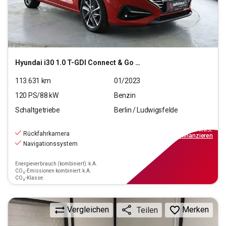
Hyundai
i30 1.0 T-GDI Connect & Go (EURO 6d)(OPF)
113.631
km
01/2023
120
PS/
88
kW
Benzin
Schaltgetriebe
Berlin / Ludwigsfelde
11.890
€
inkl.MwSt.
Rückfahrkamera
ab
114€
mtl.
finanzieren
Navigationssystem
Energieverbrauch (kombiniert): k.A.
CO₂-Emissionen kombiniert: k.A.
CO₂-Klasse:
Vergleichen
Merken
Teilen