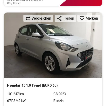
CO₂-Klasse:
Vergleichen
Merken
Teilen
Hyundai
i10 1.0 Trend (EURO 6d)
109.247
km
03/2023
67
PS/
49
kW
Benzin