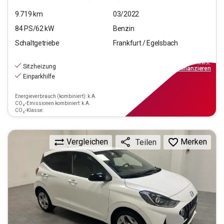
9.719
km
03/2022
84
PS/
62
kW
Benzin
Schaltgetriebe
Frankfurt / Egelsbach
12.270
€
inkl.MwSt.
Sitzheizung
ab
111€
mtl.
finanzieren
Einparkhilfe
Energieverbrauch (kombiniert): k.A.
CO₂-Emissionen kombiniert: k.A.
CO₂-Klasse:
Vergleichen
Merken
Teilen