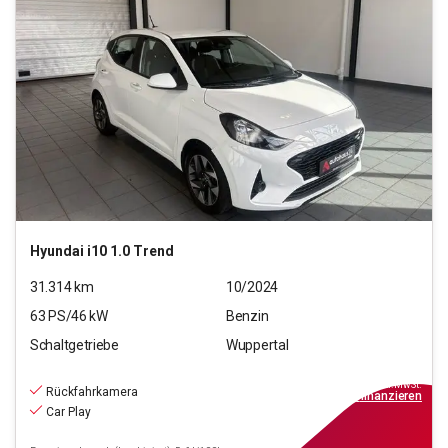
Hyundai
i10 1.0 Trend
31.314
km
10/2024
63
PS/
46
kW
Benzin
Schaltgetriebe
Wuppertal
11.890
€
inkl.MwSt.
Rückfahrkamera
ab
107€
mtl.
finanzieren
Car Play