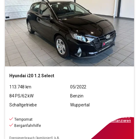
Hyundai
i20 1.2 Select
113.748
km
05/2022
84
PS/
62
kW
Benzin
Schaltgetriebe
Wuppertal
9.990
€
inkl.MwSt.
Tempomat
ab
90€
mtl.
finanzieren
Berganfahrhilfe
Energieverbrauch (kombiniert): k.A.