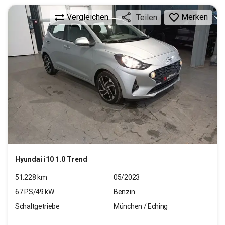
Vergleichen
Merken
Teilen
Hyundai
i10 1.0 Trend
51.228
km
05/2023
67
PS/
49
kW
Benzin
Schaltgetriebe
München / Eching
11.660
€