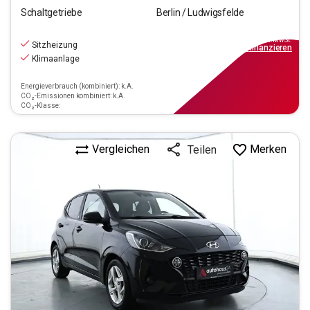
Schaltgetriebe
Berlin / Ludwigsfelde
10.290
€
inkl.MwSt.
Sitzheizung
ab
93€
mtl.
finanzieren
Klimaanlage
Energieverbrauch (kombiniert): k.A.
CO₂-Emissionen kombiniert: k.A.
CO₂-Klasse:
Vergleichen
Merken
Teilen