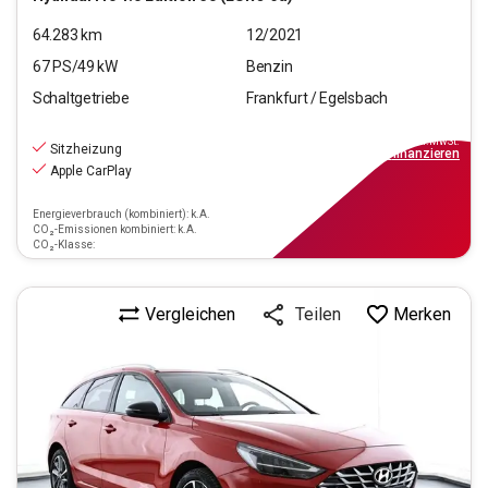
64.283
km
12/2021
67
PS/
49
kW
Benzin
Schaltgetriebe
Frankfurt / Egelsbach
11.770
€
inkl.MwSt.
Sitzheizung
ab
106€
mtl.
finanzieren
Apple CarPlay
Energieverbrauch (kombiniert): k.A.
CO₂-Emissionen kombiniert: k.A.
CO₂-Klasse:
Vergleichen
Merken
Teilen