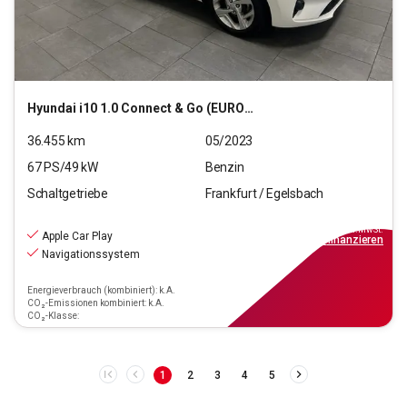
Hyundai
i10 1.0 Connect & Go (EURO 6d)
36.455
km
05/2023
67
PS/
49
kW
Benzin
Schaltgetriebe
Frankfurt / Egelsbach
12.440
€
inkl.MwSt.
Apple Car Play
ab
112€
mtl.
finanzieren
Navigationssystem
Energieverbrauch (kombiniert): k.A.
CO₂-Emissionen kombiniert: k.A.
CO₂-Klasse:
1
2
3
4
5