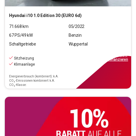
Hyundai
i10 1.0 Edition 30 (EURO 6d)
71.668
km
05/2022
67
PS/
49
kW
Benzin
Schaltgetriebe
Wuppertal
10.390
€
inkl.MwSt.
Sitzheizung
ab
94€
mtl.
finanzieren
Klimaanlage
Energieverbrauch (kombiniert): k.A.
CO₂-Emissionen kombiniert: k.A.
CO₂-Klasse: