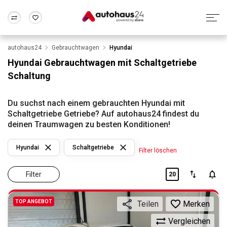
autohaus24
Gebrauchtwagen
Hyundai
Zum Antrag
Alle Fragen & Antworten
München
Berlin
Hyundai Gebrauchtwagen mit Schaltgetriebe
Wir bewerten dein Auto
Rund um die Inzahlungnahme
Schaltung
Frankfurt
Wuppertal
Du suchst nach einem gebrauchten Hyundai mit
Schaltgetriebe Getriebe? Auf autohaus24 findest du
deinen Traumwagen zu besten Konditionen!
Hyundai
Schaltgetriebe
Filter löschen
Filter
20
TOP ANGEBOT
Merken
Teilen
Vergleichen