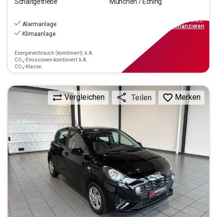
Schaltgetriebe
München / Eching
10.970
€
inkl.MwSt.
Alarmanlage
ab
129€
mtl.
finanzieren
Klimaanlage
Energieverbrauch (kombiniert): k.A.
CO₂-Emissionen kombiniert: k.A.
CO₂-Klasse:
Vergleichen
Merken
Teilen