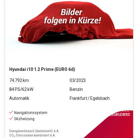
Hyundai
i10 1.2 Prime (EURO 6d)
74.792
km
03/2023
84
PS/
62
kW
Benzin
Automatik
Frankfurt / Egelsbach
11.670
€
inkl.MwSt.
Navigationssystem
ab
105€
mtl.
finanzieren
Sitzheizung
Energieverbrauch (kombiniert): k.A.
CO₂-Emissionen kombiniert: k.A.