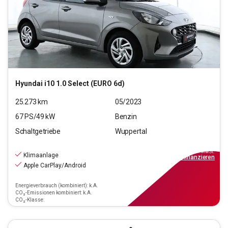
Hyundai
i10 1.0 Select (EURO 6d)
25.273
km
05/2023
67
PS/
49
kW
Benzin
Schaltgetriebe
Wuppertal
11.190
€
inkl.MwSt.
Klimaanlage
ab
101€
mtl.
finanzieren
Apple CarPlay/Android
Energieverbrauch (kombiniert): k.A.
CO₂-Emissionen kombiniert: k.A.
CO₂-Klasse: