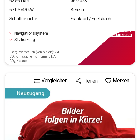
62.561
km
06/2023
67
PS/
49
kW
Benzin
Schaltgetriebe
Frankfurt / Egelsbach
11.970
€
inkl.MwSt.
Navigationssystem
ab
108€
mtl.
finanzieren
Sitzheizung
Energieverbrauch (kombiniert): k.A.
CO₂-Emissionen kombiniert: k.A.
CO₂-Klasse:
Vergleichen
Merken
Teilen