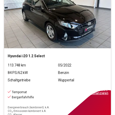
Hyundai
i20 1.2 Select
113.748
km
05/2022
84
PS/
62
kW
Benzin
Schaltgetriebe
Wuppertal
9.990
€
inkl.MwSt.
Tempomat
ab
90€
mtl.
finanzieren
Berganfahrhilfe
Energieverbrauch (kombiniert): k.A.
CO₂-Emissionen kombiniert: k.A.
CO₂-Klasse: