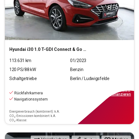
Hyundai
i30 1.0 T-GDI Connect & Go (EURO 6d)(OPF)
113.631
km
01/2023
120
PS/
88
kW
Benzin
Schaltgetriebe
Berlin / Ludwigsfelde
11.890
€
inkl.MwSt.
Rückfahrkamera
ab
114€
mtl.
finanzieren
Navigationssystem
Energieverbrauch (kombiniert): k.A.
CO₂-Emissionen kombiniert: k.A.
CO₂-Klasse: