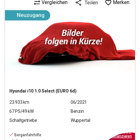
Vergleichen
Merken
Teilen
Hyundai
i10 1.0 Select (EURO 6d)
23.933
km
06/2021
67
PS/
49
kW
Benzin
Schaltgetriebe
Wuppertal
11.190
€
inkl.MwSt.
Berganfahrhilfe
ab
101€
mtl.
finanzieren