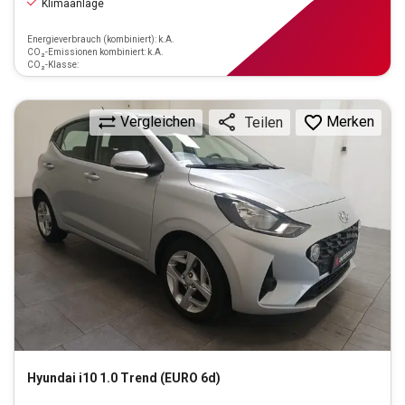
Klimaanlage
Energieverbrauch (kombiniert): k.A.
CO₂-Emissionen kombiniert: k.A.
CO₂-Klasse:
Vergleichen
Merken
Teilen
Hyundai
i10 1.0 Trend (EURO 6d)