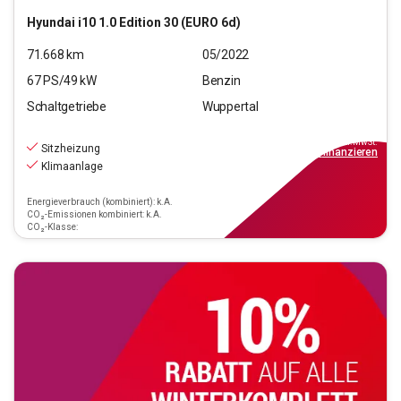
Hyundai
i10 1.0 Edition 30 (EURO 6d)
71.668
km
05/2022
67
PS/
49
kW
Benzin
Schaltgetriebe
Wuppertal
10.390
€
inkl.MwSt.
Sitzheizung
ab
94€
mtl.
finanzieren
Klimaanlage
Energieverbrauch (kombiniert): k.A.
CO₂-Emissionen kombiniert: k.A.
CO₂-Klasse: