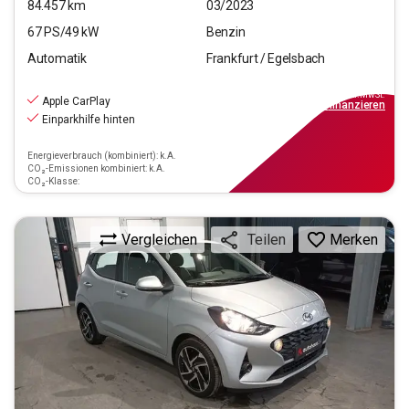
84.457
km
03/2023
67
PS/
49
kW
Benzin
Automatik
Frankfurt / Egelsbach
11.470
€
inkl.MwSt.
Apple CarPlay
ab
104€
mtl.
finanzieren
Einparkhilfe hinten
Energieverbrauch (kombiniert): k.A.
CO₂-Emissionen kombiniert: k.A.
CO₂-Klasse:
Vergleichen
Merken
Teilen