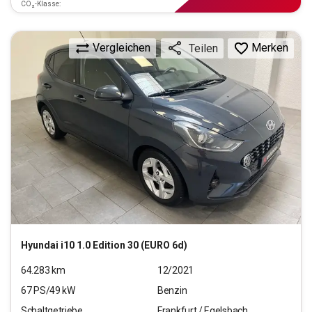
CO₂-Klasse:
Vergleichen
Merken
Teilen
Hyundai
i10 1.0 Edition 30 (EURO 6d)
64.283
km
12/2021
67
PS/
49
kW
Benzin
Schaltgetriebe
Frankfurt / Egelsbach