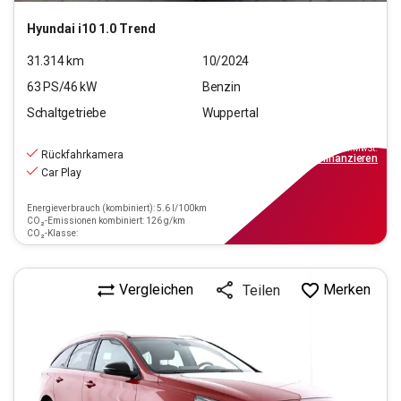
Hyundai
i10 1.0 Trend
31.314
km
10/2024
63
PS/
46
kW
Benzin
Schaltgetriebe
Wuppertal
11.890
€
inkl.MwSt.
Rückfahrkamera
ab
107€
mtl.
finanzieren
Car Play
Energieverbrauch (kombiniert): 5.6 l/100km
CO₂-Emissionen kombiniert: 126 g/km
CO₂-Klasse:
Vergleichen
Merken
Teilen