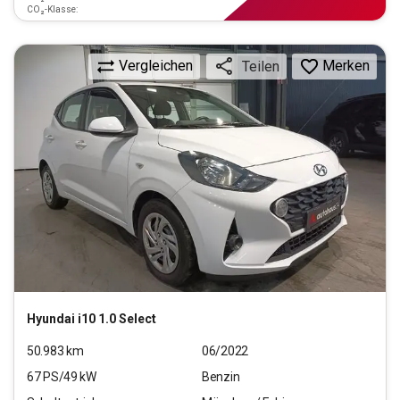
CO₂-Klasse:
Vergleichen
Merken
Teilen
Hyundai
i10 1.0 Select
50.983
km
06/2022
67
PS/
49
kW
Benzin