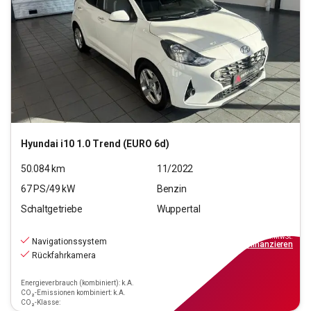
Hyundai
i10 1.0 Trend (EURO 6d)
50.084
km
11/2022
67
PS/
49
kW
Benzin
Schaltgetriebe
Wuppertal
11.190
€
inkl.MwSt.
Navigationssystem
ab
101€
mtl.
finanzieren
Rückfahrkamera
Energieverbrauch (kombiniert): k.A.
CO₂-Emissionen kombiniert: k.A.
CO₂-Klasse: