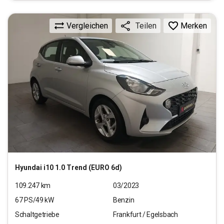
Vergleichen
Merken
Teilen
Hyundai
i10 1.0 Trend (EURO 6d)
109.247
km
03/2023
67
PS/
49
kW
Benzin
Schaltgetriebe
Frankfurt / Egelsbach