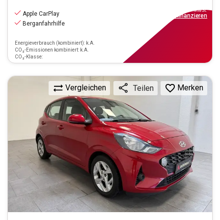
8.970
€
inkl.MwSt.
Apple CarPlay
ab
81€
mtl.
finanzieren
Berganfahrhilfe
Energieverbrauch (kombiniert): k.A.
CO₂-Emissionen kombiniert: k.A.
CO₂-Klasse:
Vergleichen
Merken
Teilen