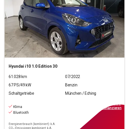
Hyundai
i10 1.0 Edition 30
61.028
km
07/2022
67
PS/
49
kW
Benzin
Schaltgetriebe
München / Eching
10.770
€
inkl.MwSt.
Klima
ab
97€
mtl.
finanzieren
Bluetooth
Energieverbrauch (kombiniert): k.A.
CO₂-Emissionen kombiniert: k.A.