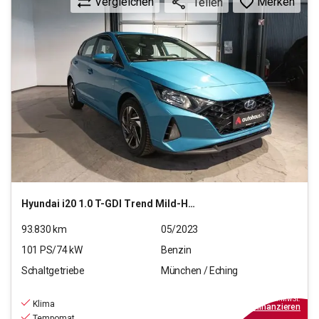
Vergleichen
Merken
Teilen
Hyundai
i20 1.0 T-GDI Trend Mild-Hybrid
93.830
km
05/2023
101
PS/
74
kW
Benzin
Schaltgetriebe
München / Eching
11.970
€
inkl.MwSt.
Klima
ab
108€
mtl.
finanzieren
Tempomat