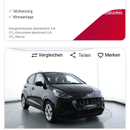
10.290
€
inkl.MwSt.
Sitzheizung
ab
93€
mtl.
finanzieren
Klimaanlage
Energieverbrauch (kombiniert): k.A.
CO₂-Emissionen kombiniert: k.A.
CO₂-Klasse:
Vergleichen
Merken
Teilen