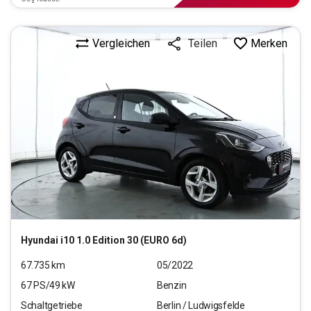
Vergleichen
Merken
Teilen
Hyundai
i10 1.0 Edition 30 (EURO 6d)
67.735
km
05/2022
67
PS/
49
kW
Benzin
Schaltgetriebe
Berlin / Ludwigsfelde