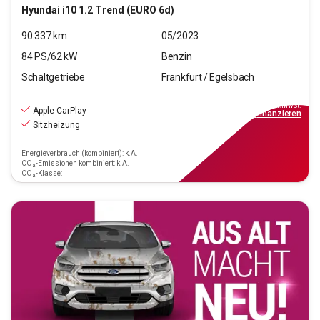
Hyundai
i10 1.2 Trend (EURO 6d)
90.337
km
05/2023
84
PS/
62
kW
Benzin
Schaltgetriebe
Frankfurt / Egelsbach
9.970
€
inkl.MwSt.
Apple CarPlay
ab
90€
mtl.
finanzieren
Sitzheizung
Energieverbrauch (kombiniert): k.A.
CO₂-Emissionen kombiniert: k.A.
CO₂-Klasse: