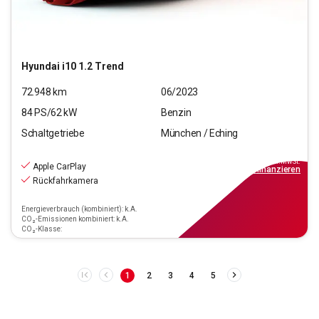
Hyundai
i10 1.2 Trend
72.948
km
06/2023
84
PS/
62
kW
Benzin
Schaltgetriebe
München / Eching
11.970
€
inkl.MwSt.
Apple CarPlay
ab
108€
mtl.
finanzieren
Rückfahrkamera
Energieverbrauch (kombiniert): k.A.
CO₂-Emissionen kombiniert: k.A.
CO₂-Klasse:
1
2
3
4
5