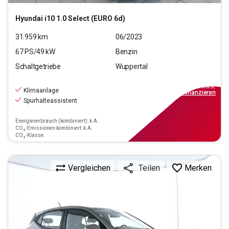
Hyundai
i10 1.0 Select (EURO 6d)
31.959
km
06/2023
67
PS/
49
kW
Benzin
Schaltgetriebe
Wuppertal
10.990
€
inkl.MwSt.
Klimaanlage
ab
99€
mtl.
finanzieren
Spurhalteassistent
Energieverbrauch (kombiniert): k.A.
CO₂-Emissionen kombiniert: k.A.
CO₂-Klasse:
Vergleichen
Merken
Teilen