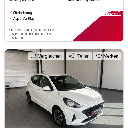
11.770
€
inkl.MwSt.
Sitzheizung
ab
106€
mtl.
finanzieren
Apple CarPlay
Energieverbrauch (kombiniert): k.A.
CO₂-Emissionen kombiniert: k.A.
CO₂-Klasse:
Vergleichen
Merken
Teilen