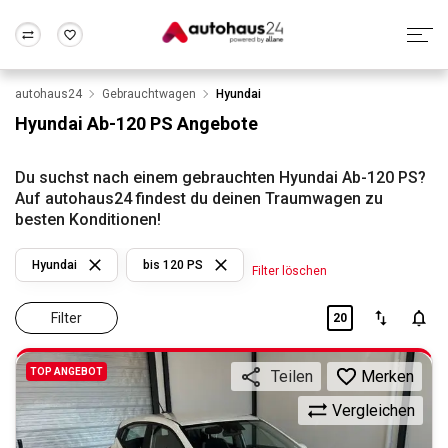
autohaus24
Gebrauchtwagen
Hyundai
Zum Antrag
Alle Fragen & Antworten
München
Berlin
Hyundai Ab-120 PS Angebote
Wir bewerten dein Auto
Rund um die Inzahlungnahme
Frankfurt
Wuppertal
Du suchst nach einem gebrauchten Hyundai Ab-120 PS?
Auf autohaus24 findest du deinen Traumwagen zu
besten Konditionen!
Hyundai
bis 120 PS
Filter löschen
Filter
20
TOP ANGEBOT
Merken
Teilen
Vergleichen