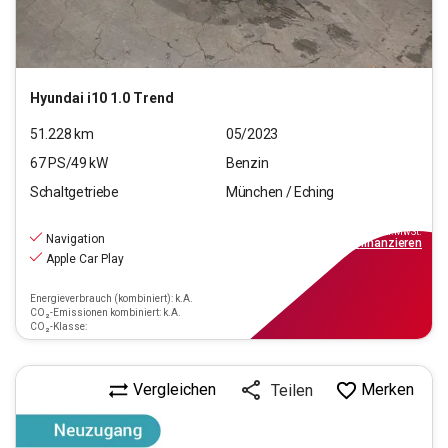
Hyundai
i10 1.0 Trend
51.228
km
05/2023
67
PS/
49
kW
Benzin
Schaltgetriebe
München / Eching
11.660
€
inkl.MwSt.
Navigation
ab
105€
mtl.
finanzieren
Apple Car Play
Energieverbrauch (kombiniert): k.A.
CO₂-Emissionen kombiniert: k.A.
CO₂-Klasse:
Vergleichen
Merken
Teilen