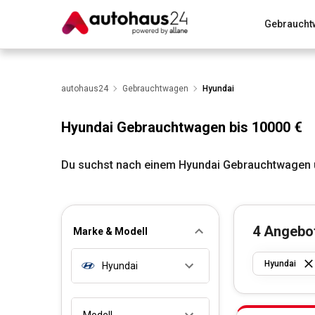
Gebraucht
Zum Antrag
Alle Fragen & Antworten
München
Wir bewerten dein Auto
autohaus24
Gebrauchtwagen
Rund um die Inzahlungnahme
Hyundai
Hyundai Gebrauchtwagen bis 10000 €
Du suchst nach einem Hyundai Gebrauchtwagen u
4
Angebo
Marke & Modell
Hyundai
Hyundai
Modell