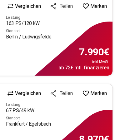
Vergleichen
Merken
Teilen
Leistung
163
PS/
120
kW
Standort
Berlin / Ludwigsfelde
7.990
€
inkl.MwSt.
ab
72€
mtl.
finanzieren
Vergleichen
Merken
Teilen
Leistung
67
PS/
49
kW
Standort
Frankfurt / Egelsbach
8.970
€