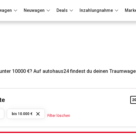
wagen
Neuwagen
Deals
Inzahlungnahme
Mark
Berlin
Frankfurt
Wuppertal
nter 10000 €? Auf autohaus24 findest du deinen Traumwagen
te
2
Hyundai
bis 10.000 €
Filter löschen
bis
10.000
€