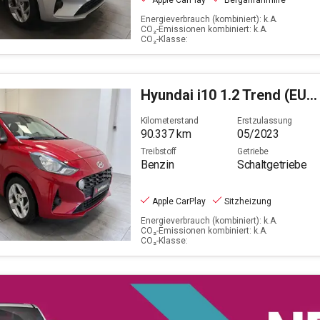
Apple CarPlay
Berganfahrhilfe
Energieverbrauch (kombiniert): k.A.
CO₂-Emissionen kombiniert: k.A.
CO₂-Klasse:
Hyundai
i10 1.2 Trend (EURO 6d)
Kilometerstand
Erstzulassung
90.337
km
05/2023
Treibstoff
Getriebe
Benzin
Schaltgetriebe
Apple CarPlay
Sitzheizung
Energieverbrauch (kombiniert): k.A.
CO₂-Emissionen kombiniert: k.A.
CO₂-Klasse: