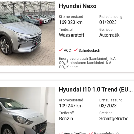
Filter löschen
Hyundai
Nexo
Kilometerstand
Erstzulassung
169.323
km
01/2023
Treibstoff
Getriebe
Wasserstoff
Automatik
ACC
Schiebedach
Energieverbrauch (kombiniert): k.A.
CO₂-Emissionen kombiniert: k.A.
CO₂-Klasse:
Hyundai
i10 1.0 Trend (EURO 6d)
Kilometerstand
Erstzulassung
109.247
km
03/2023
Treibstoff
Getriebe
Benzin
Schaltgetriebe