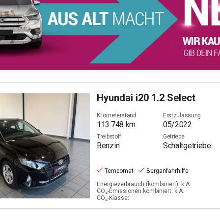
Hyundai
i20 1.2 Select
Kilometerstand
Erstzulassung
113.748
km
05/2022
Treibstoff
Getriebe
Benzin
Schaltgetriebe
Tempomat
Berganfahrhilfe
Energieverbrauch (kombiniert): k.A.
CO₂-Emissionen kombiniert: k.A.
CO₂-Klasse: