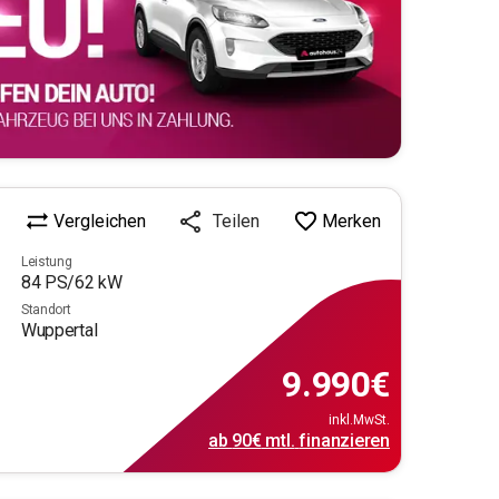
Vergleichen
Merken
Teilen
Leistung
84
PS/
62
kW
Standort
Wuppertal
9.990
€
inkl.MwSt.
ab
90€
mtl.
finanzieren