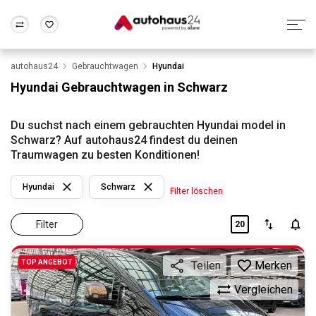
autohaus24
Gebrauchtwagen
Hyundai
Zum Antrag
Alle Fragen & Antworten
München
Berlin
Hyundai Gebrauchtwagen in Schwarz
Wir bewerten dein Auto
Rund um die Inzahlungnahme
Frankfurt
Wuppertal
Du suchst nach einem gebrauchten Hyundai model in
Schwarz? Auf autohaus24 findest du deinen
Traumwagen zu besten Konditionen!
Hyundai
Schwarz
Filter löschen
Filter
20
TOP ANGEBOT
Merken
Teilen
Vergleichen