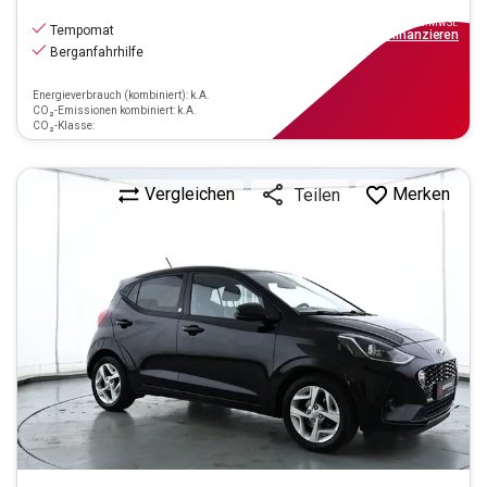
9.990
€
inkl.MwSt.
Tempomat
ab
90€
mtl.
finanzieren
Berganfahrhilfe
Energieverbrauch (kombiniert): k.A.
CO₂-Emissionen kombiniert: k.A.
CO₂-Klasse:
Vergleichen
Merken
Teilen