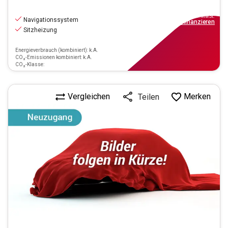
11.670
€
inkl.MwSt.
Navigationssystem
ab
105€
mtl.
finanzieren
Sitzheizung
Energieverbrauch (kombiniert): k.A.
CO₂-Emissionen kombiniert: k.A.
CO₂-Klasse:
Vergleichen
Merken
Teilen