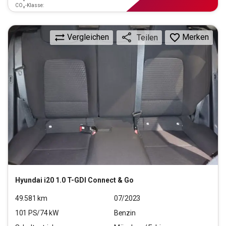
CO₂-Klasse:
Vergleichen
Merken
Teilen
Hyundai
i20 1.0 T-GDI Connect & Go
49.581
km
07/2023
101
PS/
74
kW
Benzin