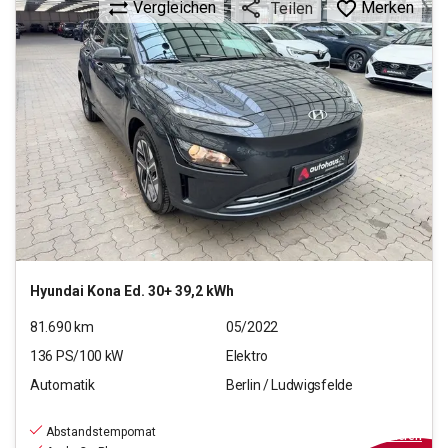
Vergleichen
Merken
Teilen
Hyundai
Kona Ed. 30+ 39,2 kWh
81.690
km
05/2022
136
PS/
100
kW
Elektro
Automatik
Berlin / Ludwigsfelde
14.990
€
inkl.MwSt.
Abstandstempomat
ab
135€
mtl.
finanzieren