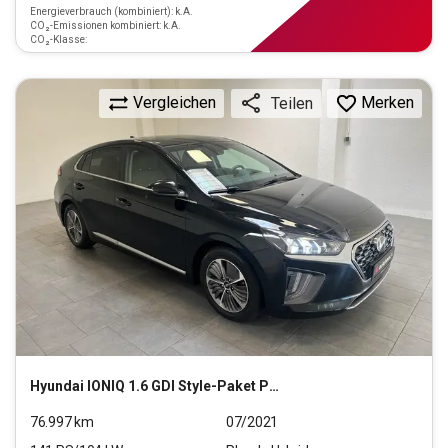
Energieverbrauch (kombiniert): k.A.
CO₂-Emissionen kombiniert: k.A.
CO₂-Klasse:
Vergleichen
Merken
Teilen
Hyundai
IONIQ 1.6 GDI Style-Paket Plug-In Hybrid (EURO 6d)
76.997
km
07/2021