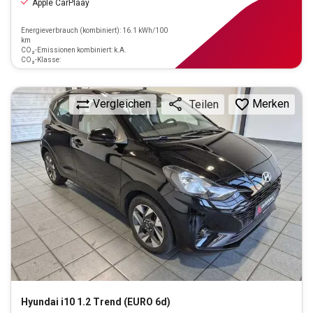
Apple CarPlaay
Energieverbrauch (kombiniert): 16.1 kWh/100
km
CO₂-Emissionen kombiniert: k.A.
CO₂-Klasse:
Vergleichen
Merken
Teilen
Hyundai
i10 1.2 Trend (EURO 6d)