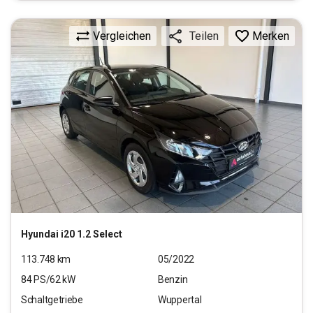
Vergleichen
Merken
Teilen
Hyundai
i20 1.2 Select
113.748
km
05/2022
84
PS/
62
kW
Benzin
Schaltgetriebe
Wuppertal