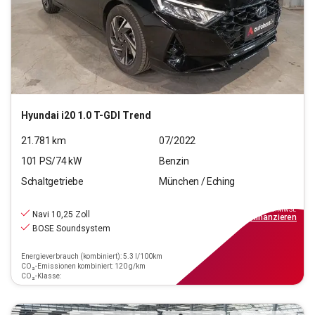
Hyundai
i20 1.0 T-GDI Trend
21.781
km
07/2022
101
PS/
74
kW
Benzin
Schaltgetriebe
München / Eching
14.940
€
inkl.MwSt.
Navi 10,25 Zoll
ab
135€
mtl.
finanzieren
BOSE Soundsystem
Energieverbrauch (kombiniert): 5.3 l/100km
CO₂-Emissionen kombiniert: 120 g/km
CO₂-Klasse: