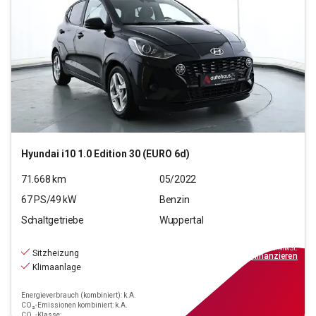
Hyundai
i10 1.0 Edition 30 (EURO 6d)
71.668
km
05/2022
67
PS/
49
kW
Benzin
Schaltgetriebe
Wuppertal
10.390
€
inkl.MwSt.
Sitzheizung
ab
94€
mtl.
finanzieren
Klimaanlage
Energieverbrauch (kombiniert): k.A.
CO₂-Emissionen kombiniert: k.A.
CO₂-Klasse: