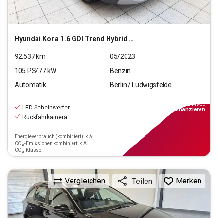
Hyundai
Kona 1.6 GDI Trend Hybrid 2WD (EURO 6d)
92.537
km
05/2023
105
PS/
77
kW
Benzin
Automatik
Berlin / Ludwigsfelde
16.990
€
inkl.MwSt.
LED-Scheinwerfer
ab
153€
mtl.
finanzieren
Rückfahrkamera
Energieverbrauch (kombiniert): k.A.
CO₂-Emissionen kombiniert: k.A.
CO₂-Klasse:
Vergleichen
Merken
Teilen