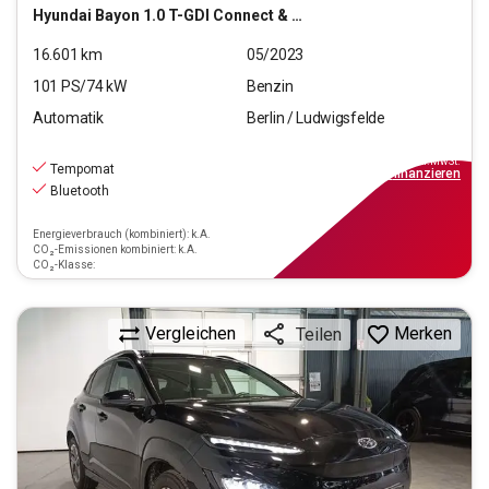
Hyundai
Bayon 1.0 T-GDI Connect & Go Mild-Hybrid 2WD (E6d)
16.601
km
05/2023
101
PS/
74
kW
Benzin
Automatik
Berlin / Ludwigsfelde
17.220
€
inkl.MwSt.
Tempomat
ab
155€
mtl.
finanzieren
Bluetooth
Energieverbrauch (kombiniert): k.A.
CO₂-Emissionen kombiniert: k.A.
CO₂-Klasse:
Vergleichen
Merken
Teilen