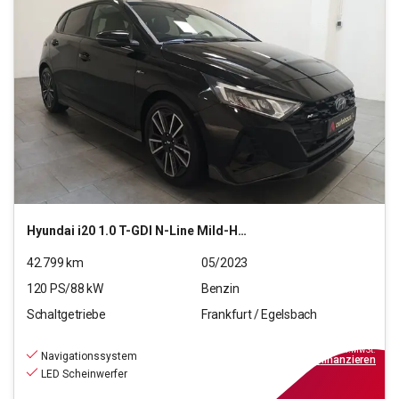
Hyundai
i20 1.0 T-GDI N-Line Mild-Hybrid (EURO 6d)(OPF)
42.799
km
05/2023
120
PS/
88
kW
Benzin
Schaltgetriebe
Frankfurt / Egelsbach
16.670
€
inkl.MwSt.
Navigationssystem
ab
150€
mtl.
finanzieren
LED Scheinwerfer