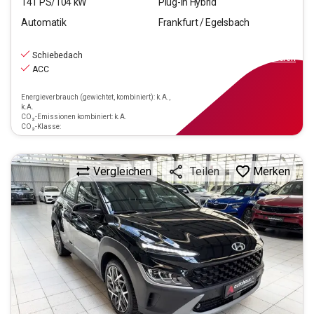
141
PS/
104
kW
Plug-In Hybrid
Automatik
Frankfurt / Egelsbach
16.990
€
inkl.MwSt.
Schiebedach
ab
199€
mtl.
finanzieren
ACC
Energieverbrauch (gewichtet, kombiniert): k.A.,
k.A.
CO₂-Emissionen kombiniert: k.A.
CO₂-Klasse:
Vergleichen
Merken
Teilen