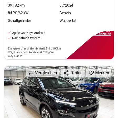
39.182
km
07/2024
84
PS/
62
kW
Benzin
Schaltgetriebe
Wuppertal
15.220
€
inkl.MwSt.
Apple CarPlay/ Android
ab
137€
mtl.
finanzieren
Navigationssystem
Energieverbrauch (kombiniert): 5.4 l/100km
CO₂-Emissionen kombiniert: 123 g/km
CO₂-Klasse:
Vergleichen
Merken
Teilen