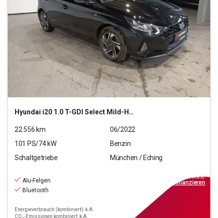
Hyundai
i20 1.0 T-GDI Select Mild-Hybrid (EURO 6d)(OPF)
22.556
km
06/2022
101
PS/
74
kW
Benzin
Schaltgetriebe
München / Eching
13.440
€
inkl.MwSt.
Alu-Felgen
ab
121€
mtl.
finanzieren
Bluetooth
Energieverbrauch (kombiniert): k.A.
CO₂-Emissionen kombiniert: k.A.