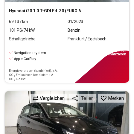
Hyundai
i20 1.0 T-GDI Ed. 30 (EURO 6d)(OPF)
69.137
km
01/2023
101
PS/
74
kW
Benzin
Schaltgetriebe
Frankfurt / Egelsbach
14.770
€
inkl.MwSt.
Navigationssystem
ab
133€
mtl.
finanzieren
Apple CarPlay
Energieverbrauch (kombiniert): k.A.
CO₂-Emissionen kombiniert: k.A.
CO₂-Klasse:
Vergleichen
Merken
Teilen