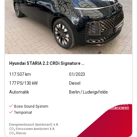
Hyundai
STARIA 2.2 CRDi Signature 4WD (7-Sitzer)
117.507
km
01/2023
177
PS/
130
kW
Diesel
Automatik
Berlin / Ludwigsfelde
33.390
€
inkl.MwSt.
Bose Sound System
ab
301€
mtl.
finanzieren
Tempomat
Energieverbrauch (kombiniert): k.A.
CO₂-Emissionen kombiniert: k.A.
CO₂-Klasse: