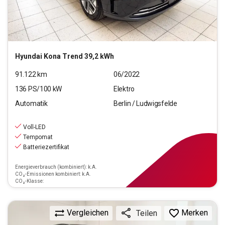
Hyundai
Kona Trend 39,2 kWh
91.122
km
06/2022
136
PS/
100
kW
Elektro
Automatik
Berlin / Ludwigsfelde
15.590
€
inkl.MwSt.
Voll-LED
ab
141€
mtl.
finanzieren
Tempomat
Batteriezertifikat
Energieverbrauch (kombiniert): k.A.
CO₂-Emissionen kombiniert: k.A.
CO₂-Klasse:
Vergleichen
Merken
Teilen