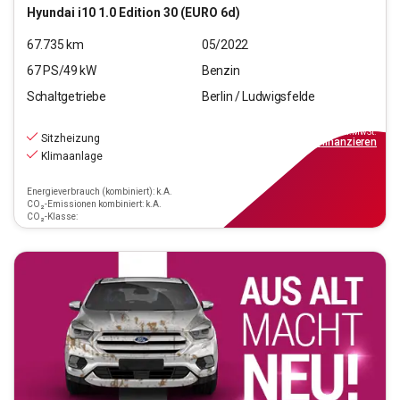
Hyundai
i10 1.0 Edition 30 (EURO 6d)
67.735
km
05/2022
67
PS/
49
kW
Benzin
Schaltgetriebe
Berlin / Ludwigsfelde
10.290
€
inkl.MwSt.
Sitzheizung
ab
93€
mtl.
finanzieren
Klimaanlage
Energieverbrauch (kombiniert): k.A.
CO₂-Emissionen kombiniert: k.A.
CO₂-Klasse: