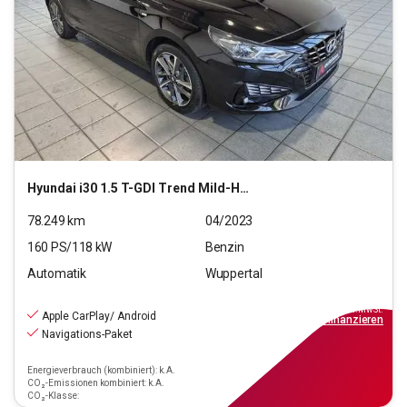
Hyundai
i30 1.5 T-GDI Trend Mild-Hybrid (EURO 6d)(OPF)
78.249
km
04/2023
160
PS/
118
kW
Benzin
Automatik
Wuppertal
16.990
€
inkl.MwSt.
Apple CarPlay/ Android
ab
153€
mtl.
finanzieren
Navigations-Paket
Energieverbrauch (kombiniert): k.A.
CO₂-Emissionen kombiniert: k.A.
CO₂-Klasse: