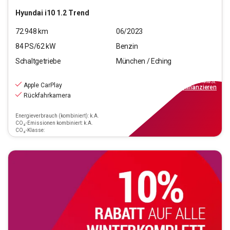
Hyundai
i10 1.2 Trend
72.948
km
06/2023
84
PS/
62
kW
Benzin
Schaltgetriebe
München / Eching
11.970
€
inkl.MwSt.
Apple CarPlay
ab
108€
mtl.
finanzieren
Rückfahrkamera
Energieverbrauch (kombiniert): k.A.
CO₂-Emissionen kombiniert: k.A.
CO₂-Klasse: