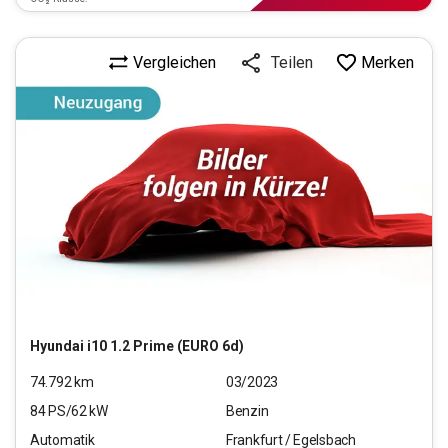
Vergleichen
Merken
Teilen
Hyundai
i10 1.2 Prime (EURO 6d)
74.792
km
03/2023
84
PS/
62
kW
Benzin
Automatik
Frankfurt / Egelsbach