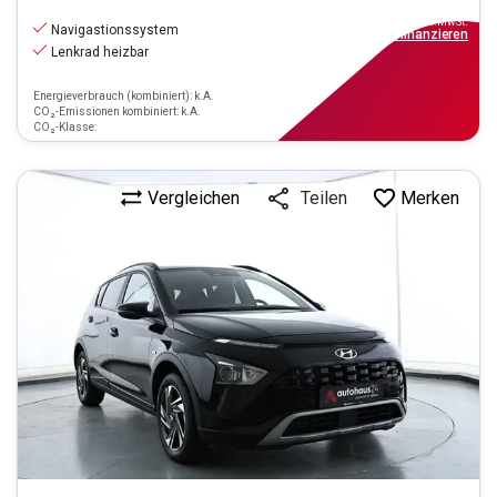
16.990
€
inkl.MwSt.
Navigastionssystem
ab
153€
mtl.
finanzieren
Lenkrad heizbar
Energieverbrauch (kombiniert): k.A.
CO₂-Emissionen kombiniert: k.A.
CO₂-Klasse:
Vergleichen
Merken
Teilen