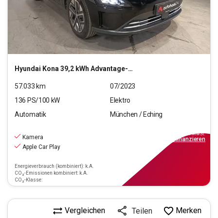
Hyundai
Kona 39,2 kWh Advantage-Paket
57.033
km
07/2023
136
PS/
100
kW
Elektro
Automatik
München / Eching
17.220
€
inkl.MwSt.
Kamera
ab
155€
mtl.
finanzieren
Apple Car Play
Energieverbrauch (kombiniert): k.A.
CO₂-Emissionen kombiniert: k.A.
CO₂-Klasse:
Vergleichen
Merken
Teilen