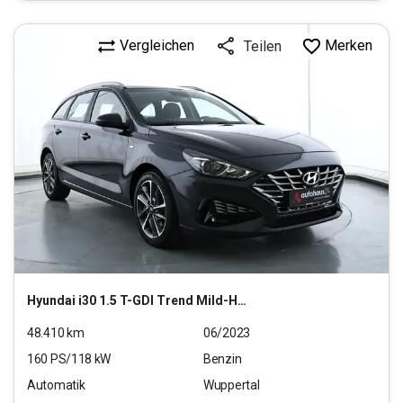
Vergleichen
Merken
Teilen
Hyundai
i30 1.5 T-GDI Trend Mild-Hybrid (EURO 6d)(OPF)
48.410
km
06/2023
160
PS/
118
kW
Benzin
Automatik
Wuppertal