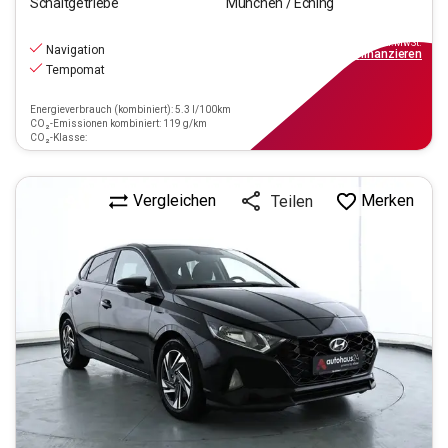
Schaltgetriebe
München / Eching
14.550
€
inkl.MwSt.
Navigation
ab
169€
mtl.
finanzieren
Tempomat
Energieverbrauch (kombiniert): 5.3 l/100km
CO₂-Emissionen kombiniert: 119 g/km
CO₂-Klasse:
Vergleichen
Merken
Teilen