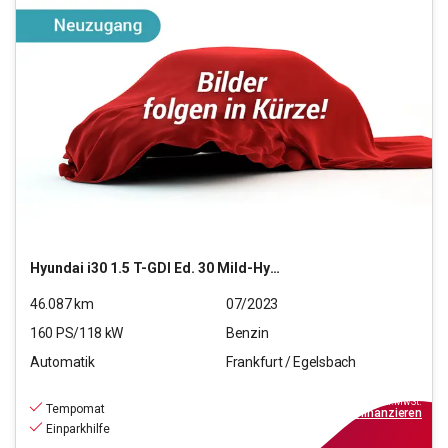
Hyundai
i30 1.5 T-GDI Ed. 30 Mild-Hybrid (EURO 6d)(OPF)
46.087
km
07/2023
160
PS/
118
kW
Benzin
Automatik
Frankfurt / Egelsbach
18.470
€
inkl.MwSt.
Tempomat
ab
129€
mtl.
finanzieren
Einparkhilfe