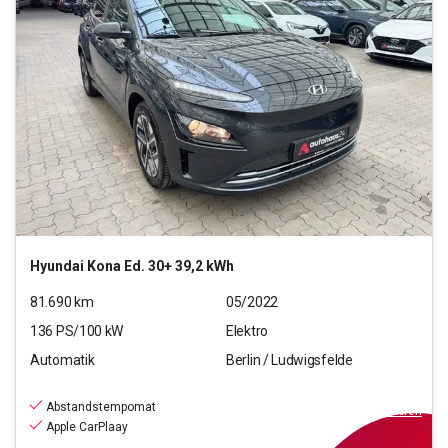
Hyundai
Kona Ed. 30+ 39,2 kWh
81.690
km
05/2022
136
PS/
100
kW
Elektro
Automatik
Berlin / Ludwigsfelde
14.990
€
inkl.MwSt.
Abstandstempomat
ab
135€
mtl.
finanzieren
Apple CarPlaay