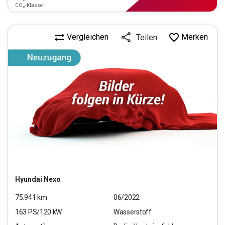
CO₂-Klasse:
Vergleichen
Merken
Teilen
Hyundai
Nexo
75.941
km
06/2022
163
PS/
120
kW
Wasserstoff