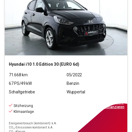
Hyundai
i10 1.0 Edition 30 (EURO 6d)
71.668
km
05/2022
67
PS/
49
kW
Benzin
Schaltgetriebe
Wuppertal
10.390
€
inkl.MwSt.
Sitzheizung
ab
94€
mtl.
finanzieren
Klimaanlage
Energieverbrauch (kombiniert): k.A.
CO₂-Emissionen kombiniert: k.A.
CO₂-Klasse: