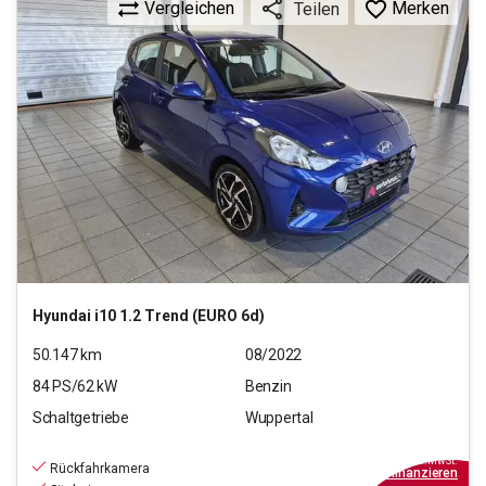
Vergleichen
Merken
Teilen
Hyundai
i10 1.2 Trend (EURO 6d)
50.147
km
08/2022
84
PS/
62
kW
Benzin
Schaltgetriebe
Wuppertal
13.670
€
inkl.MwSt.
Rückfahrkamera
ab
99€
mtl.
finanzieren