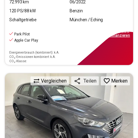
72.993
km
06/2022
120
PS/
88
kW
Benzin
Schaltgetriebe
München / Eching
13.970
€
inkl.MwSt.
Park Pilot
ab
126€
mtl.
finanzieren
Apple Car Play
Energieverbrauch (kombiniert): k.A.
CO₂-Emissionen kombiniert: k.A.
CO₂-Klasse:
Vergleichen
Merken
Teilen