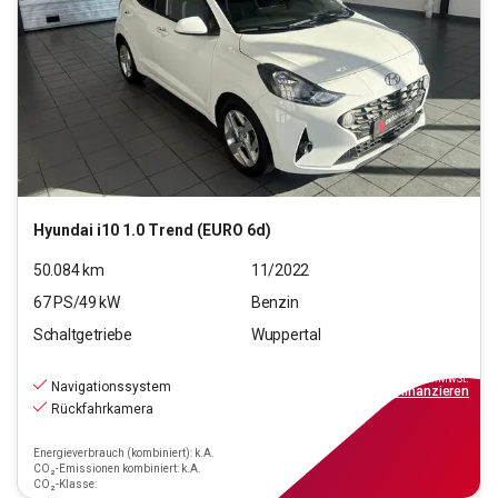
Hyundai
i10 1.0 Trend (EURO 6d)
50.084
km
11/2022
67
PS/
49
kW
Benzin
Schaltgetriebe
Wuppertal
11.190
€
inkl.MwSt.
Navigationssystem
ab
101€
mtl.
finanzieren
Rückfahrkamera
Energieverbrauch (kombiniert): k.A.
CO₂-Emissionen kombiniert: k.A.
CO₂-Klasse: