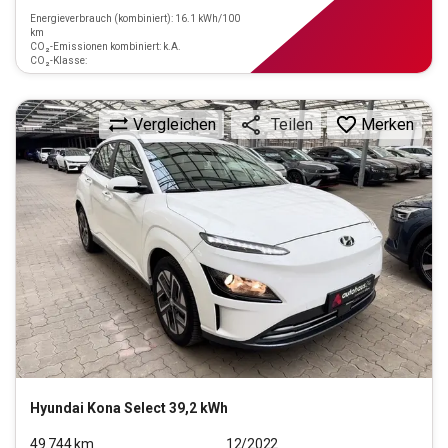
Energieverbrauch (kombiniert): 16.1 kWh/100
km
CO₂-Emissionen kombiniert: k.A.
CO₂-Klasse:
Vergleichen
Merken
Teilen
Hyundai
Kona Select 39,2 kWh
49.744
km
12/2022