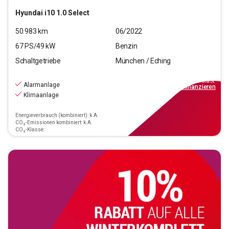
Hyundai
i10 1.0 Select
50.983
km
06/2022
67
PS/
49
kW
Benzin
Schaltgetriebe
München / Eching
10.970
€
inkl.MwSt.
Alarmanlage
ab
129€
mtl.
finanzieren
Klimaanlage
Energieverbrauch (kombiniert): k.A.
CO₂-Emissionen kombiniert: k.A.
CO₂-Klasse: