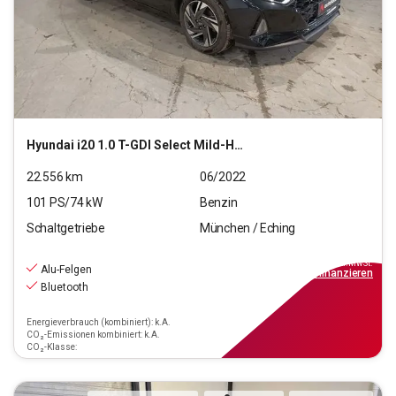
Hyundai
i20 1.0 T-GDI Select Mild-Hybrid (EURO 6d)(OPF)
22.556
km
06/2022
101
PS/
74
kW
Benzin
Schaltgetriebe
München / Eching
13.440
€
inkl.MwSt.
Alu-Felgen
ab
121€
mtl.
finanzieren
Bluetooth
Energieverbrauch (kombiniert): k.A.
CO₂-Emissionen kombiniert: k.A.
CO₂-Klasse: