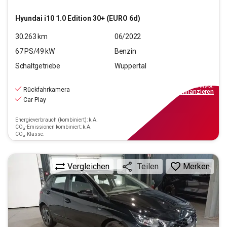
Hyundai
i10 1.0 Edition 30+ (EURO 6d)
30.263
km
06/2022
67
PS/
49
kW
Benzin
Schaltgetriebe
Wuppertal
12.990
€
inkl.MwSt.
Rückfahrkamera
ab
117€
mtl.
finanzieren
Car Play
Energieverbrauch (kombiniert): k.A.
CO₂-Emissionen kombiniert: k.A.
CO₂-Klasse:
Vergleichen
Merken
Teilen