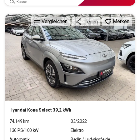
CO₂-Klasse:
Vergleichen
Merken
Teilen
Hyundai
Kona Select 39,2 kWh
74.149
km
03/2022
136
PS/
100
kW
Elektro
Automatik
Berlin / Ludwigsfelde