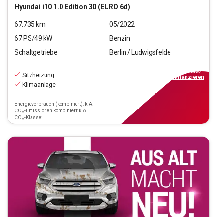
Hyundai
i10 1.0 Edition 30 (EURO 6d)
67.735
km
05/2022
67
PS/
49
kW
Benzin
Schaltgetriebe
Berlin / Ludwigsfelde
10.290
€
inkl.MwSt.
Sitzheizung
ab
93€
mtl.
finanzieren
Klimaanlage
Energieverbrauch (kombiniert): k.A.
CO₂-Emissionen kombiniert: k.A.
CO₂-Klasse: