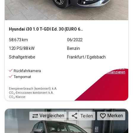
Hyundai
i30 1.0 T-GDI Ed. 30 (EURO 6d)(OPF)
58.673
km
06/2022
120
PS/
88
kW
Benzin
Schaltgetriebe
Frankfurt / Egelsbach
13.970
€
inkl.MwSt.
Rückfahrkamera
ab
126€
mtl.
finanzieren
Tempomat
Energieverbrauch (kombiniert): k.A.
CO₂-Emissionen kombiniert: k.A.
CO₂-Klasse:
Vergleichen
Merken
Teilen