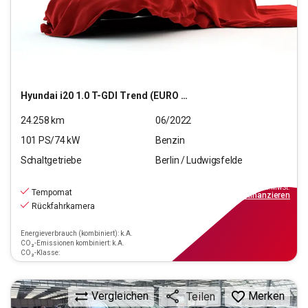
Hyundai
i20 1.0 T-GDI Trend (EURO 6d)(OPF)
24.258
km
06/2022
101
PS/
74
kW
Benzin
Schaltgetriebe
Berlin / Ludwigsfelde
14.990
€
inkl.MwSt.
Tempomat
ab
135€
mtl.
finanzieren
Rückfahrkamera
Energieverbrauch (kombiniert): k.A.
CO₂-Emissionen kombiniert: k.A.
CO₂-Klasse:
Vergleichen
Merken
Teilen