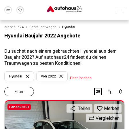
autohaus24
Gebrauchtwagen
Hyundai
Zum Antrag
Alle Fragen & Antworten
München
Berlin
Hyundai Baujahr 2022 Angebote
Wir bewerten dein Auto
Rund um die Inzahlungnahme
Frankfurt
Wuppertal
Du suchst nach einem gebrauchten Hyundai aus dem
Baujahr 2022? Auf autohaus24 findest du deinen
Traumwagen zu besten Konditionen!
Hyundai
von 2022
Filter löschen
Filter
20
TOP ANGEBOT
Merken
Teilen
Vergleichen