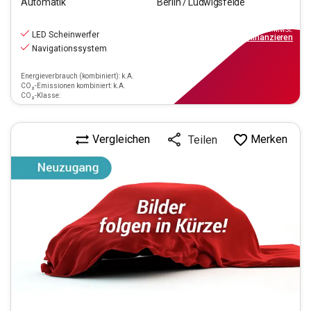
Automatik
Berlin / Ludwigsfelde
12.990
€
inkl.MwSt.
LED Scheinwerfer
ab
117€
mtl.
finanzieren
Navigationssystem
Energieverbrauch (kombiniert): k.A.
CO₂-Emissionen kombiniert: k.A.
CO₂-Klasse:
Vergleichen
Merken
Teilen