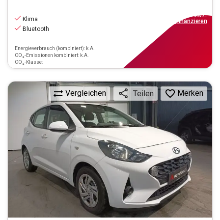
10.770
€
inkl.MwSt.
Klima
ab
97€
mtl.
finanzieren
Bluetooth
Energieverbrauch (kombiniert): k.A.
CO₂-Emissionen kombiniert: k.A.
CO₂-Klasse:
Vergleichen
Merken
Teilen