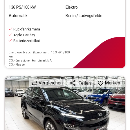
136
PS/
100
kW
Elektro
Automatik
Berlin / Ludwigsfelde
15.440
€
inkl.MwSt.
Rückfahrkamera
ab
139€
mtl.
finanzieren
Apple CarPlay
Batteriezertifikat
Energieverbrauch (kombiniert): 16.3 kWh/100
km
CO₂-Emissionen kombiniert: k.A.
CO₂-Klasse:
Vergleichen
Merken
Teilen