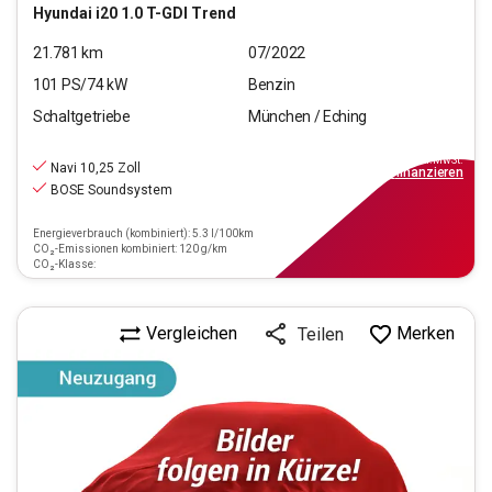
Hyundai
i20 1.0 T-GDI Trend
21.781
km
07/2022
101
PS/
74
kW
Benzin
Schaltgetriebe
München / Eching
14.940
€
inkl.MwSt.
Navi 10,25 Zoll
ab
135€
mtl.
finanzieren
BOSE Soundsystem
Energieverbrauch (kombiniert): 5.3 l/100km
CO₂-Emissionen kombiniert: 120 g/km
CO₂-Klasse:
Vergleichen
Merken
Teilen