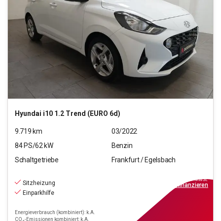
Hyundai
i10 1.2 Trend (EURO 6d)
9.719
km
03/2022
84
PS/
62
kW
Benzin
Schaltgetriebe
Frankfurt / Egelsbach
12.270
€
inkl.MwSt.
Sitzheizung
ab
111€
mtl.
finanzieren
Einparkhilfe
Energieverbrauch (kombiniert): k.A.
CO₂-Emissionen kombiniert: k.A.