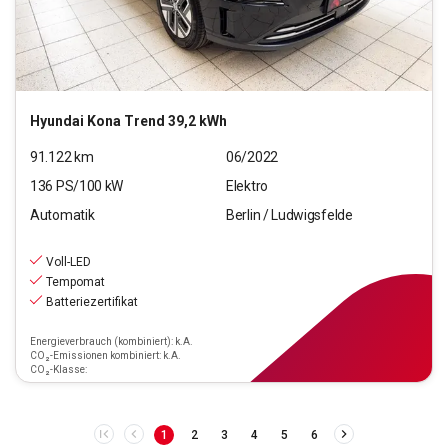
Hyundai
Kona Trend 39,2 kWh
91.122
km
06/2022
136
PS/
100
kW
Elektro
Automatik
Berlin / Ludwigsfelde
15.590
€
inkl.MwSt.
Voll-LED
ab
141€
mtl.
finanzieren
Tempomat
Batteriezertifikat
Energieverbrauch (kombiniert): k.A.
CO₂-Emissionen kombiniert: k.A.
CO₂-Klasse:
1
2
3
4
5
6