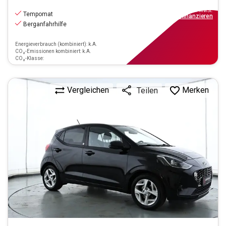
9.990
€
inkl.MwSt.
Tempomat
ab
90€
mtl.
finanzieren
Berganfahrhilfe
Energieverbrauch (kombiniert): k.A.
CO₂-Emissionen kombiniert: k.A.
CO₂-Klasse:
Vergleichen
Merken
Teilen