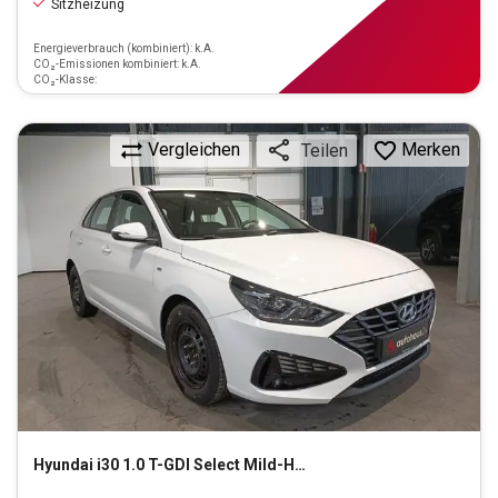
Sitzheizung
Energieverbrauch (kombiniert): k.A.
CO₂-Emissionen kombiniert: k.A.
CO₂-Klasse:
Vergleichen
Merken
Teilen
Hyundai
i30 1.0 T-GDI Select Mild-Hybrid