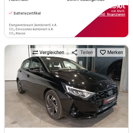
14.390
€
inkl.MwSt.
Batteriezertifikat
ab
130€
mtl.
finanzieren
Energieverbrauch (kombiniert): k.A.
CO₂-Emissionen kombiniert: k.A.
CO₂-Klasse:
Vergleichen
Merken
Teilen