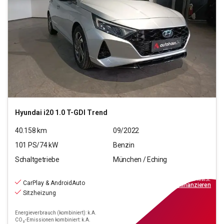
Hyundai
i20 1.0 T-GDI Trend
40.158
km
09/2022
101
PS/
74
kW
Benzin
Schaltgetriebe
München / Eching
13.970
€
inkl.MwSt.
CarPlay & AndroidAuto
ab
126€
mtl.
finanzieren
Sitzheizung
Energieverbrauch (kombiniert): k.A.
CO₂-Emissionen kombiniert: k.A.