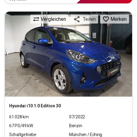
Vergleichen
Merken
Teilen
Hyundai
i10 1.0 Edition 30
61.028
km
07/2022
67
PS/
49
kW
Benzin
Schaltgetriebe
München / Eching