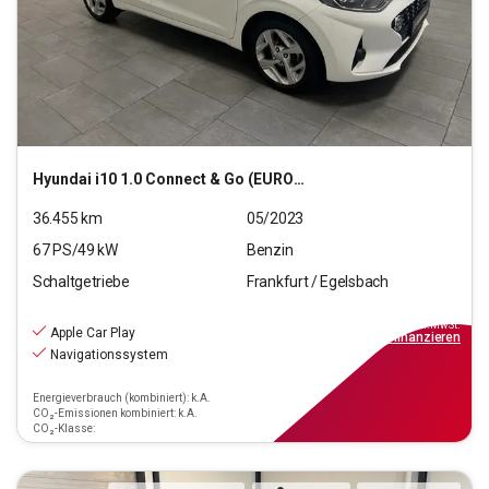
Hyundai
i10 1.0 Connect & Go (EURO 6d)
36.455
km
05/2023
67
PS/
49
kW
Benzin
Schaltgetriebe
Frankfurt / Egelsbach
12.440
€
inkl.MwSt.
Apple Car Play
ab
112€
mtl.
finanzieren
Navigationssystem
Energieverbrauch (kombiniert): k.A.
CO₂-Emissionen kombiniert: k.A.
CO₂-Klasse: