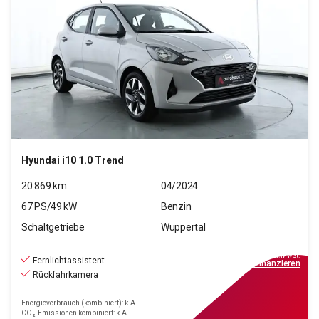
Hyundai
i10 1.0 Trend
20.869
km
04/2024
67
PS/
49
kW
Benzin
Schaltgetriebe
Wuppertal
13.190
€
inkl.MwSt.
Fernlichtassistent
ab
119€
mtl.
finanzieren
Rückfahrkamera
Energieverbrauch (kombiniert): k.A.
CO₂-Emissionen kombiniert: k.A.