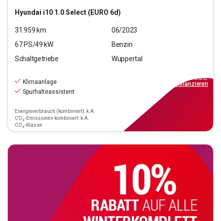
Hyundai
i10 1.0 Select (EURO 6d)
31.959
km
06/2023
67
PS/
49
kW
Benzin
Schaltgetriebe
Wuppertal
10.990
€
inkl.MwSt.
Klimaanlage
ab
99€
mtl.
finanzieren
Spurhalteassistent
Energieverbrauch (kombiniert): k.A.
CO₂-Emissionen kombiniert: k.A.
CO₂-Klasse: