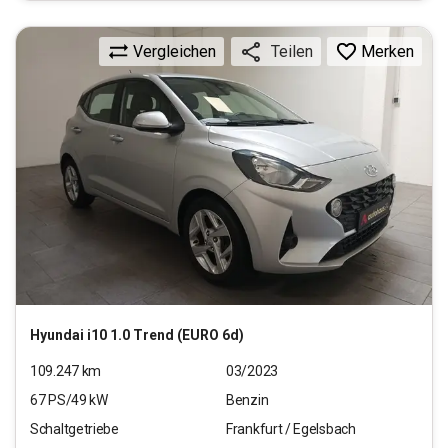
Vergleichen
Merken
Teilen
Hyundai
i10 1.0 Trend (EURO 6d)
109.247
km
03/2023
67
PS/
49
kW
Benzin
Schaltgetriebe
Frankfurt / Egelsbach