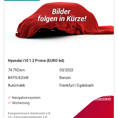
Hyundai
i10 1.2 Prime (EURO 6d)
74.792
km
03/2023
84
PS/
62
kW
Benzin
Automatik
Frankfurt / Egelsbach
11.670
€
inkl.MwSt.
Navigationssystem
ab
105€
mtl.
finanzieren
Sitzheizung
Energieverbrauch (kombiniert): k.A.
CO₂-Emissionen kombiniert: k.A.