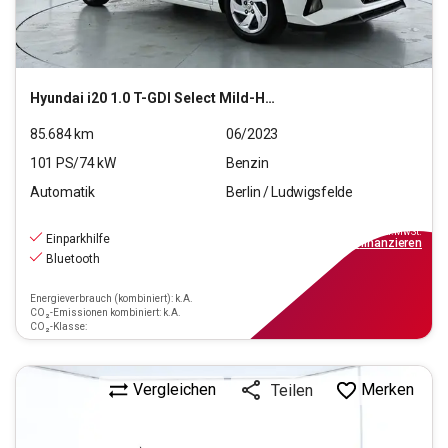
Hyundai
i20 1.0 T-GDI Select Mild-Hybrid (EURO 6d)(OPF)
85.684
km
06/2023
101
PS/
74
kW
Benzin
Automatik
Berlin / Ludwigsfelde
13.190
€
inkl.MwSt.
Einparkhilfe
ab
119€
mtl.
finanzieren
Bluetooth
Energieverbrauch (kombiniert): k.A.
CO₂-Emissionen kombiniert: k.A.
CO₂-Klasse:
Vergleichen
Merken
Teilen