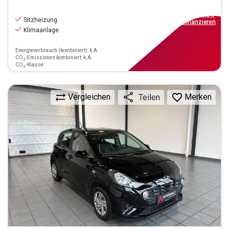
10.390
€
inkl.MwSt.
Sitzheizung
ab
94€
mtl.
finanzieren
Klimaanlage
Energieverbrauch (kombiniert): k.A.
CO₂-Emissionen kombiniert: k.A.
CO₂-Klasse:
Vergleichen
Merken
Teilen