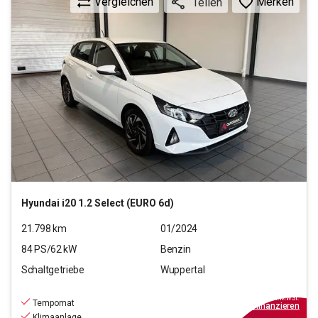
Vergleichen
Merken
Teilen
Hyundai
i20 1.2 Select (EURO 6d)
21.798
km
01/2024
84
PS/
62
kW
Benzin
Schaltgetriebe
Wuppertal
14.490
€
inkl.MwSt.
Tempomat
ab
131€
mtl.
finanzieren
Klimaanlage