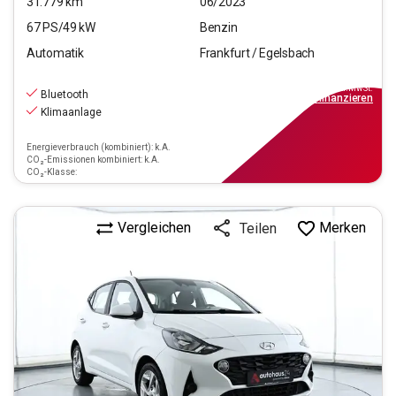
31.779
km
06/2023
67
PS/
49
kW
Benzin
Automatik
Frankfurt / Egelsbach
14.670
€
inkl.MwSt.
Bluetooth
ab
109€
mtl.
finanzieren
Klimaanlage
Energieverbrauch (kombiniert): k.A.
CO₂-Emissionen kombiniert: k.A.
CO₂-Klasse:
Vergleichen
Merken
Teilen