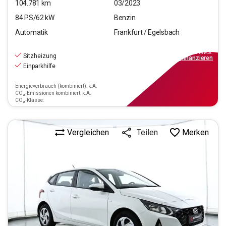
104.781
km
03/2023
84
PS/
62
kW
Benzin
Automatik
Frankfurt / Egelsbach
12.770
€
inkl.MwSt.
Sitzheizung
ab
115€
mtl.
finanzieren
Einparkhilfe
Energieverbrauch (kombiniert): k.A.
CO₂-Emissionen kombiniert: k.A.
CO₂-Klasse:
Vergleichen
Merken
Teilen