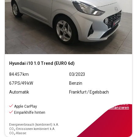
Hyundai
i10 1.0 Trend (EURO 6d)
84.457
km
03/2023
67
PS/
49
kW
Benzin
Automatik
Frankfurt / Egelsbach
11.470
€
inkl.MwSt.
Apple CarPlay
ab
104€
mtl.
finanzieren
Einparkhilfe hinten
Energieverbrauch (kombiniert): k.A.
CO₂-Emissionen kombiniert: k.A.
CO₂-Klasse: