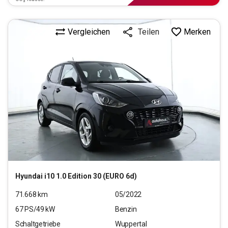
Vergleichen
Merken
Teilen
Hyundai
i10 1.0 Edition 30 (EURO 6d)
71.668
km
05/2022
67
PS/
49
kW
Benzin
Schaltgetriebe
Wuppertal