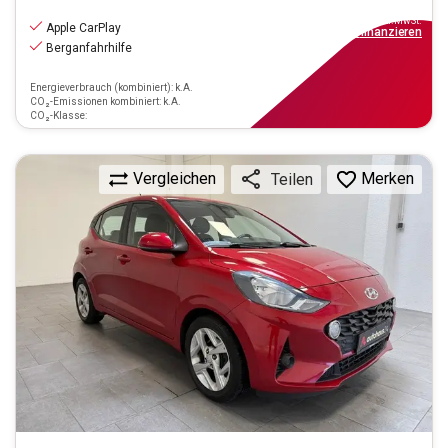
8.970
€
inkl.MwSt.
Apple CarPlay
ab
81€
mtl.
finanzieren
Berganfahrhilfe
Energieverbrauch (kombiniert): k.A.
CO₂-Emissionen kombiniert: k.A.
CO₂-Klasse:
Vergleichen
Merken
Teilen