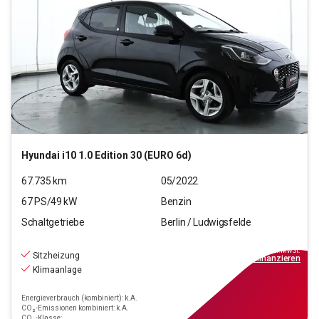
Hyundai
i10 1.0 Edition 30 (EURO 6d)
67.735
km
05/2022
67
PS/
49
kW
Benzin
Schaltgetriebe
Berlin / Ludwigsfelde
10.290
€
inkl.MwSt.
Sitzheizung
ab
93€
mtl.
finanzieren
Klimaanlage
Energieverbrauch (kombiniert): k.A.
CO₂-Emissionen kombiniert: k.A.
CO₂-Klasse: