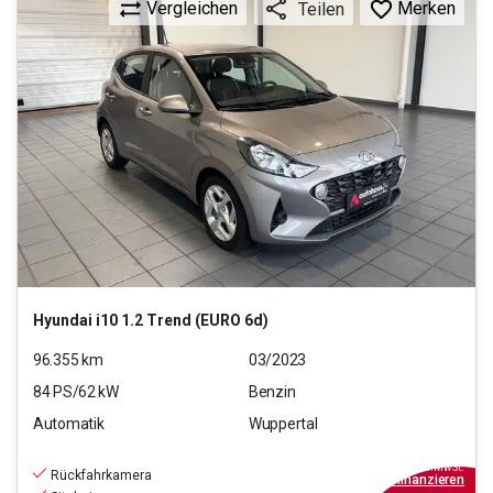
Vergleichen
Merken
Teilen
Hyundai
i10 1.2 Trend (EURO 6d)
96.355
km
03/2023
84
PS/
62
kW
Benzin
Automatik
Wuppertal
12.590
€
inkl.MwSt.
Rückfahrkamera
ab
114€
mtl.
finanzieren