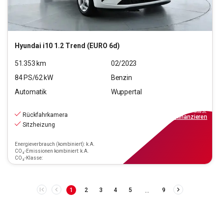
Hyundai
i10 1.2 Trend (EURO 6d)
51.353
km
02/2023
84
PS/
62
kW
Benzin
Automatik
Wuppertal
14.790
€
inkl.MwSt.
Rückfahrkamera
ab
133€
mtl.
finanzieren
Sitzheizung
Energieverbrauch (kombiniert): k.A.
CO₂-Emissionen kombiniert: k.A.
CO₂-Klasse:
…
1
2
3
4
5
9