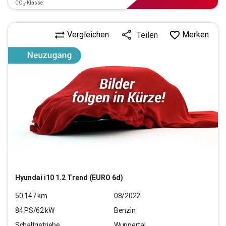
CO₂-Klasse:
Vergleichen
Merken
Teilen
Hyundai
i10 1.2 Trend (EURO 6d)
50.147
km
08/2022
84
PS/
62
kW
Benzin
Schaltgetriebe
Wuppertal