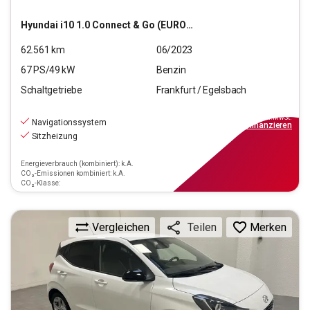
Hyundai
i10 1.0 Connect & Go (EURO 6d)
62.561
km
06/2023
67
PS/
49
kW
Benzin
Schaltgetriebe
Frankfurt / Egelsbach
11.970
€
inkl.MwSt.
Navigationssystem
ab
108€
mtl.
finanzieren
Sitzheizung
Energieverbrauch (kombiniert): k.A.
CO₂-Emissionen kombiniert: k.A.
CO₂-Klasse:
Vergleichen
Merken
Teilen