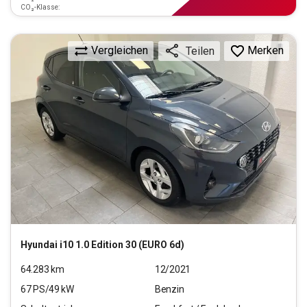
CO₂-Klasse:
Vergleichen
Merken
Teilen
Hyundai
i10 1.0 Edition 30 (EURO 6d)
64.283
km
12/2021
67
PS/
49
kW
Benzin