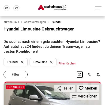
autohaus24
Gebrauchtwagen
Hyundai
Zum Antrag
Alle Fragen & Antworten
München
Berlin
Hyundai Limousine Gebrauchtwagen
Wir bewerten dein Auto
Rund um die Inzahlungnahme
Frankfurt
Wuppertal
Du suchst nach einem gebrauchten Hyundai Limousine?
Auf autohaus24 findest du deinen Traumwagen zu
besten Konditionen!
Hyundai
Limousine
Filter löschen
Filter
20
TOP ANGEBOT
Merken
Teilen
Vergleichen