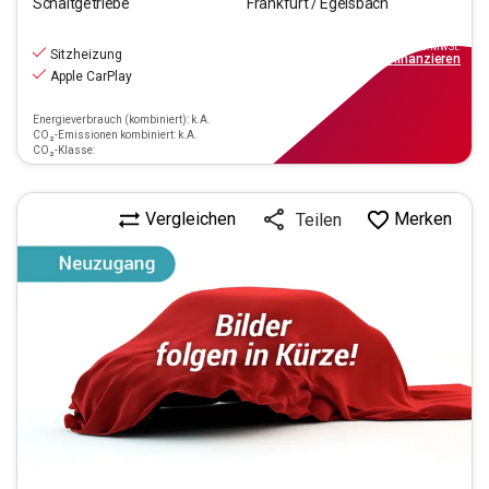
Schaltgetriebe
Frankfurt / Egelsbach
11.770
€
inkl.MwSt.
Sitzheizung
ab
106€
mtl.
finanzieren
Apple CarPlay
Energieverbrauch (kombiniert): k.A.
CO₂-Emissionen kombiniert: k.A.
CO₂-Klasse:
Vergleichen
Merken
Teilen