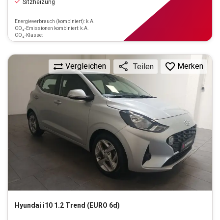
Sitzheizung
Energieverbrauch (kombiniert): k.A.
CO₂-Emissionen kombiniert: k.A.
CO₂-Klasse:
Vergleichen
Merken
Teilen
Hyundai
i10 1.2 Trend (EURO 6d)