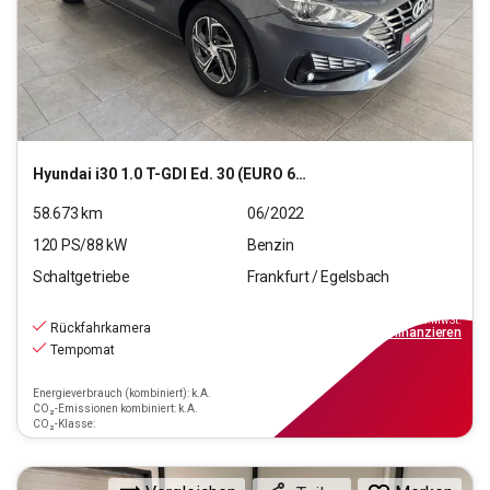
Hyundai
i30 1.0 T-GDI Ed. 30 (EURO 6d)(OPF)
58.673
km
06/2022
120
PS/
88
kW
Benzin
Schaltgetriebe
Frankfurt / Egelsbach
13.970
€
inkl.MwSt.
Rückfahrkamera
ab
126€
mtl.
finanzieren
Tempomat
Energieverbrauch (kombiniert): k.A.
CO₂-Emissionen kombiniert: k.A.
CO₂-Klasse: