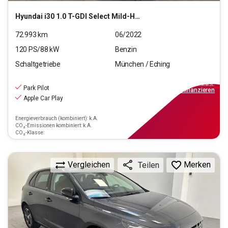
Hyundai
i30 1.0 T-GDI Select Mild-Hybrid
72.993
km
06/2022
120
PS/
88
kW
Benzin
Schaltgetriebe
München / Eching
13.970
€
inkl.MwSt.
Park Pilot
ab
126€
mtl.
finanzieren
Apple Car Play
Energieverbrauch (kombiniert): k.A.
CO₂-Emissionen kombiniert: k.A.
CO₂-Klasse:
Vergleichen
Merken
Teilen