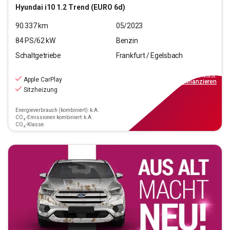
Hyundai
i10 1.2 Trend (EURO 6d)
90.337
km
05/2023
84
PS/
62
kW
Benzin
Schaltgetriebe
Frankfurt / Egelsbach
9.970
€
inkl.MwSt.
Apple CarPlay
ab
90€
mtl.
finanzieren
Sitzheizung
Energieverbrauch (kombiniert): k.A.
CO₂-Emissionen kombiniert: k.A.
CO₂-Klasse: