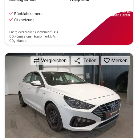
13.670
€
inkl.MwSt.
Rückfahrkamera
ab
99€
mtl.
finanzieren
Sitzheizung
Energieverbrauch (kombiniert): k.A.
CO₂-Emissionen kombiniert: k.A.
CO₂-Klasse:
Vergleichen
Merken
Teilen