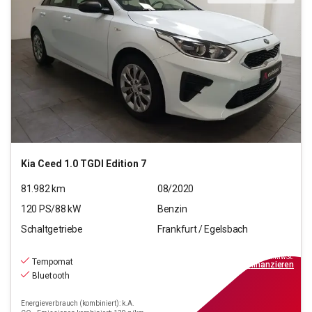
Kia
Ceed 1.0 TGDI Edition 7
81.982
km
08/2020
120
PS/
88
kW
Benzin
Schaltgetriebe
Frankfurt / Egelsbach
12.270
€
inkl.MwSt.
Tempomat
ab
111€
mtl.
finanzieren
Bluetooth
Energieverbrauch (kombiniert): k.A.