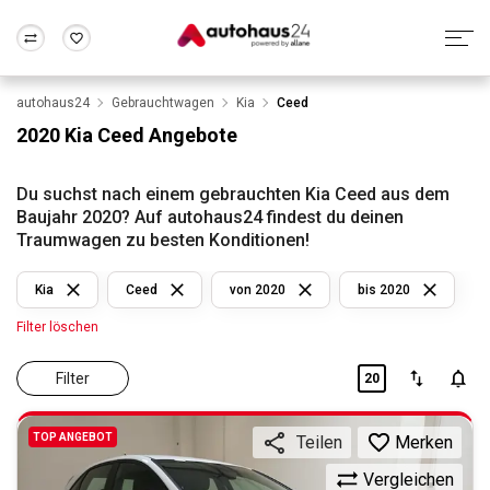
autohaus24
Gebrauchtwagen
Kia
Ceed
Zum Antrag
Alle Fragen & Antworten
München
Berlin
2020 Kia Ceed Angebote
Wir bewerten dein Auto
Rund um die Inzahlungnahme
Frankfurt
Wuppertal
Du suchst nach einem gebrauchten Kia Ceed aus dem
Baujahr 2020? Auf autohaus24 findest du deinen
Traumwagen zu besten Konditionen!
Kia
Ceed
von 2020
bis 2020
Filter löschen
Filter
20
TOP ANGEBOT
Merken
Teilen
Vergleichen