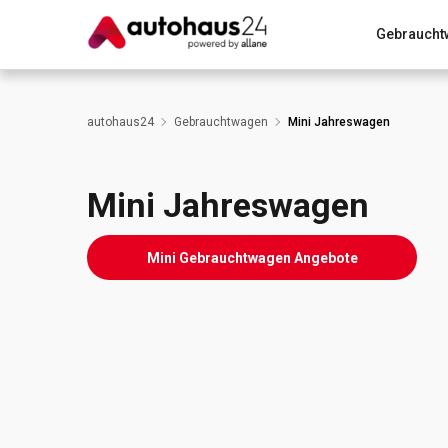
Gebraucht
Zum Antrag
Alle Fragen & Antworten
München
autohaus24
Gebrauchtwagen
Mini Jahreswagen
Wir bewerten dein Auto
Rund um die Inzahlungnahme
Mini Jahreswagen
Mini Gebrauchtwagen Angebote