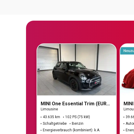
MINI One Essential Trim (EURO 6d)
MINI
Limousine
Limou
43.635 km
102 PS (75 kW)
39.6
Schaltgetriebe
Benzin
Auto
Energieverbrauch (kombiniert): k.A.
Energ