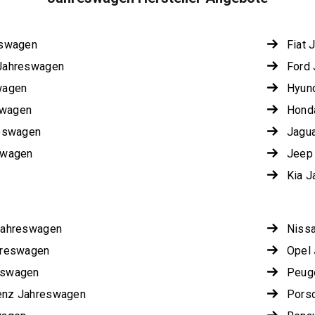
eswagen
Fiat 
Jahreswagen
Ford
wagen
Hyun
wagen
Hond
reswagen
Jagu
swagen
Jeep
Kia 
Jahreswagen
Niss
hreswagen
Opel
eswagen
Peug
enz Jahreswagen
Pors