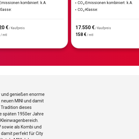
Emissionen kombiniert: k.A.
CO₂-Emissionen kombiniert: k.A.
Klasse:
CO₂-Klasse:
20 €
17.550 €
/ Kaufpreis
/ Kaufpreis
158 €
/ mtl
/ mtl
or und genießen enorme
en neuen MINI und damit
 Tradition dieses
die späten 1950er Jahre
 Kleinwagenbereich.
V sowie als Kombi und
damit perfekt für City