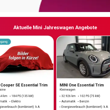
Aktuelle Mini Jahreswagen Angebote
 Cooper SE Essential Trim
MINI One Essential Trim
sine
Kleinwagen
64 km
184 PS (135 kW)
32.926 km
102 PS (75 kW)
matik
Elektro
Automatik
Benzin
ieverbrauch (kombiniert): k.A.
Energieverbrauch (kombiniert): k.A.