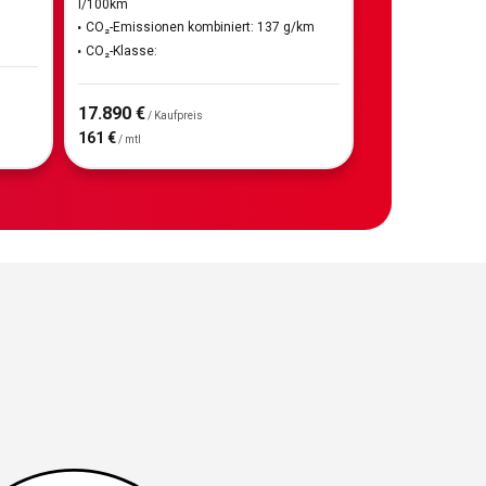
l/100km
CO₂-Emissionen kombiniert: 137 g/km
CO₂-Klasse:
17.890 €
/ Kaufpreis
161 €
/ mtl