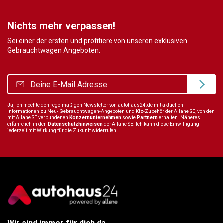
Nichts mehr verpassen!
Sei einer der ersten und profitiere von unseren exklusiven
Gebrauchtwagen Angeboten.
Ja, ich möchte den regelmäßigen Newsletter von autohaus24.de mit aktuellen
Informationen zu Neu- Gebrauchtwagen-Angeboten und Kfz-Zubehör der Allane SE, von den
mit Allane SE verbundenen
Konzernunternehmen
sowie
Partnern
erhalten. Näheres
erfahre ich in den
Datenschutzhinweisen
der Allane SE. Ich kann diese Einwilligung
jederzeit mit Wirkung für die Zukunft widerrufen.
Wir sind immer für dich da