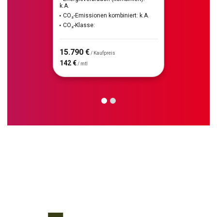
k.A.
CO₂-Emissionen kombiniert: k.A.
CO₂-Klasse:
15.790 €
/ Kaufpreis
142 €
/ mtl