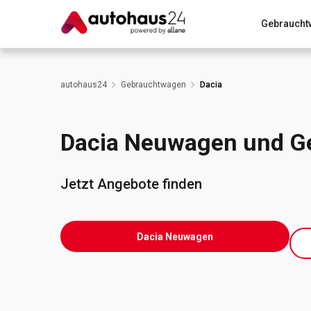
Gebraucht
Zum Antrag
Alle Fragen & Antworten
München
autohaus24
Gebrauchtwagen
Dacia
Wir bewerten dein Auto
Rund um die Inzahlungnahme
Dacia Neuwagen und G
Jetzt Angebote finden
Dacia Neuwagen