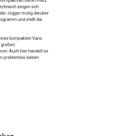
 Kompaktvan bietet Platz
echnisch zeigen sich
 der Jogger mutig darüber
rogramm und stellt die
f eines kompakten Vans
r großen
ren. Auch hier handelt es
en problemlos sieben