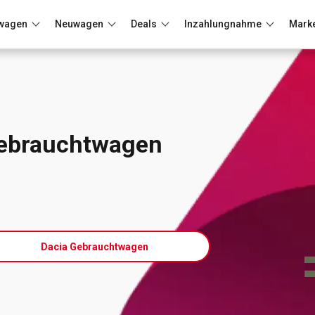
wagen
Neuwagen
Deals
Inzahlungnahme
Mark
Berlin
Frankfurt
Wuppertal
ebrauchtwagen
Dacia Gebrauchtwagen