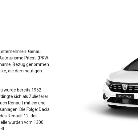
tsunternehmen. Genau
toturisme Pitești (PKW-
kenname. Bezug genommen
tike, die dem heutigen
ști wurde bereits 1952
ingte sich als Zulieferer
uch Renault mit ein und
sanlagen. Die Folge: Dacia
des Renault 12, der
odelle wurden vom 1300
elt.