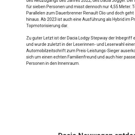
des Neuzugangs des Jahres 2022, des Dacia Jogger. Der
für sieben Personen und misst dennoch nur 4,55 Meter. T
Parallelen zum Dauerbrenner Renault Clio und doch geht
hinaus. Ab 2023 ist auch eine Ausführung als Hybrid im P
Topmotorisierung dar.
Zu guter Letzt ist der Dacia Lodgy Stepway der Inbegrif
und wurde zuletzt in der Leserinnen- und Leserwahl eine
Automobilzeitschrift zum Preis-Leistungs-Sieger auserko
sich um einen echten Familienfreund und auch hier pass
Personen in den Innenraum.