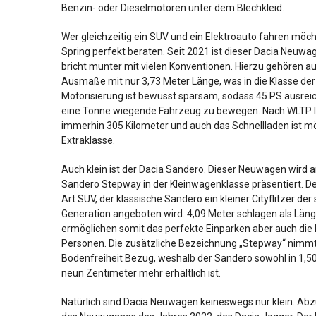
Benzin- oder Dieselmotoren unter dem Blechkleid.
Wer gleichzeitig ein SUV und ein Elektroauto fahren möch
Spring perfekt beraten. Seit 2021 ist dieser Dacia Neuw
bricht munter mit vielen Konventionen. Hierzu gehören a
Ausmaße mit nur 3,73 Meter Länge, was in die Klasse der
Motorisierung ist bewusst sparsam, sodass 45 PS ausrei
eine Tonne wiegende Fahrzeug zu bewegen. Nach WLTP li
immerhin 305 Kilometer und auch das Schnellladen ist mö
Extraklasse.
Auch klein ist der Dacia Sandero. Dieser Neuwagen wird
Sandero Stepway in der Kleinwagenklasse präsentiert. De
Art SUV, der klassische Sandero ein kleiner Cityflitzer der 
Generation angeboten wird. 4,09 Meter schlagen als Län
ermöglichen somit das perfekte Einparken aber auch die
Personen. Die zusätzliche Bezeichnung „Stepway“ nimmt 
Bodenfreiheit Bezug, weshalb der Sandero sowohl in 1,5
neun Zentimeter mehr erhältlich ist.
Natürlich sind Dacia Neuwagen keineswegs nur klein. Abz