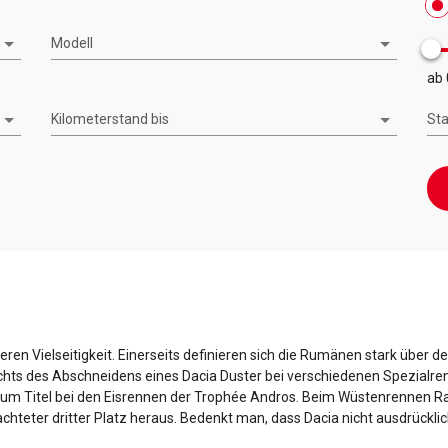
Modell
ab 
Kilometerstand bis
St
ren Vielseitigkeit. Einerseits definieren sich die Rumänen stark über d
ichts des Abschneidens eines Dacia Duster bei verschiedenen Spezialren
zum Titel bei den Eisrennen der Trophée Andros. Beim Wüstenrennen Ra
eachteter dritter Platz heraus. Bedenkt man, dass Dacia nicht ausdrückli