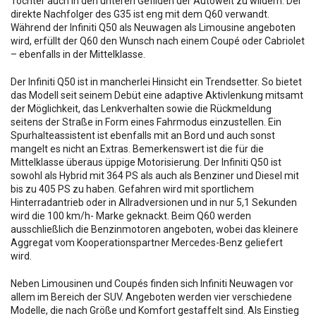
Tochter auch in den unteren Gefilden der Autowelt zu wildern. Der
direkte Nachfolger des G35 ist eng mit dem Q60 verwandt.
Während der Infiniti Q50 als Neuwagen als Limousine angeboten
wird, erfüllt der Q60 den Wunsch nach einem Coupé oder Cabriolet
– ebenfalls in der Mittelklasse.
Der Infiniti Q50 ist in mancherlei Hinsicht ein Trendsetter. So bietet
das Modell seit seinem Debüt eine adaptive Aktivlenkung mitsamt
der Möglichkeit, das Lenkverhalten sowie die Rückmeldung
seitens der Straße in Form eines Fahrmodus einzustellen. Ein
Spurhalteassistent ist ebenfalls mit an Bord und auch sonst
mangelt es nicht an Extras. Bemerkenswert ist die für die
Mittelklasse überaus üppige Motorisierung. Der Infiniti Q50 ist
sowohl als Hybrid mit 364 PS als auch als Benziner und Diesel mit
bis zu 405 PS zu haben. Gefahren wird mit sportlichem
Hinterradantrieb oder in Allradversionen und in nur 5,1 Sekunden
wird die 100 km/h- Marke geknackt. Beim Q60 werden
ausschließlich die Benzinmotoren angeboten, wobei das kleinere
Aggregat vom Kooperationspartner Mercedes-Benz geliefert
wird.
Neben Limousinen und Coupés finden sich Infiniti Neuwagen vor
allem im Bereich der SUV. Angeboten werden vier verschiedene
Modelle, die nach Größe und Komfort gestaffelt sind. Als Einstieg