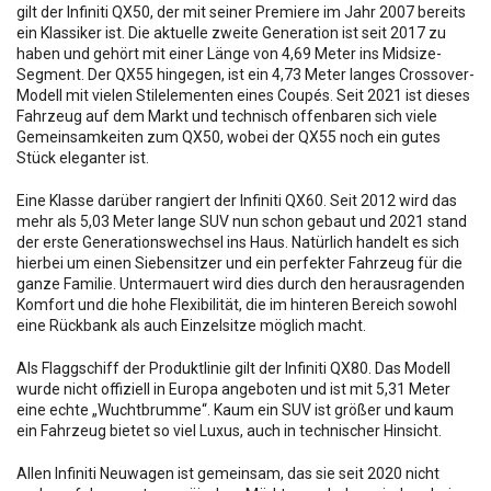
gilt der Infiniti QX50, der mit seiner Premiere im Jahr 2007 bereits
ein Klassiker ist. Die aktuelle zweite Generation ist seit 2017 zu
haben und gehört mit einer Länge von 4,69 Meter ins Midsize-
Segment. Der QX55 hingegen, ist ein 4,73 Meter langes Crossover-
Modell mit vielen Stilelementen eines Coupés. Seit 2021 ist dieses
Fahrzeug auf dem Markt und technisch offenbaren sich viele
Gemeinsamkeiten zum QX50, wobei der QX55 noch ein gutes
Stück eleganter ist.
Eine Klasse darüber rangiert der Infiniti QX60. Seit 2012 wird das
mehr als 5,03 Meter lange SUV nun schon gebaut und 2021 stand
der erste Generationswechsel ins Haus. Natürlich handelt es sich
hierbei um einen Siebensitzer und ein perfekter Fahrzeug für die
ganze Familie. Untermauert wird dies durch den herausragenden
Komfort und die hohe Flexibilität, die im hinteren Bereich sowohl
eine Rückbank als auch Einzelsitze möglich macht.
Als Flaggschiff der Produktlinie gilt der Infiniti QX80. Das Modell
wurde nicht offiziell in Europa angeboten und ist mit 5,31 Meter
eine echte „Wuchtbrumme“. Kaum ein SUV ist größer und kaum
ein Fahrzeug bietet so viel Luxus, auch in technischer Hinsicht.
Allen Infiniti Neuwagen ist gemeinsam, das sie seit 2020 nicht