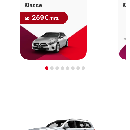
Klasse
Kl
269
€
ab.
/mtl.