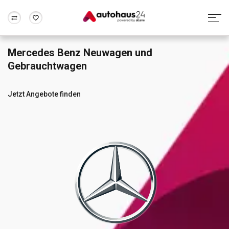
Mercedes Benz Neuwagen und
Zum Antrag
Alle Fragen & Antworten
München
Berlin
Gebrauchtwagen
Wir bewerten dein Auto
Rund um die Inzahlungnahme
Frankfurt
Wuppertal
Jetzt Angebote finden