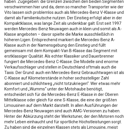
haben. Zugegeben: die Grenzen zwischen den beiden Segmenten
verschwimmen hier und da, denn so mancher Transporter wie der
Vito lassen sich problemlos auch als Mercedes-Benz V-Klasse und
damit als Familienkutsche nutzen. Der Einstieg erfolgt aber in der
Kompaktklasse, was lange Zeit als undenkbar galt. Erst seit 1997
werden Mercedes-Benz Neuwagen auch in klein und somit als A-
Klasse angeboten – davor spielte die Marke ausschließlich in
höheren Ligen. Entsprechend markiert die Mercedes-Benz A-
Klasse auch in der Namensgebung den Einstieg und füllt
gemeinsam mit dem Kompakt-Van B-Klasse das Segment mit
erstklassiger Qualität. Als echter Klassiker und Dauerbrenner
fungiert die Mercedes-Benz C-Klasse. Die Modelle sind enorme
Verkaufsschlager und stellen in Deutschland oftmals auch die
Taxis. Der Grund: auch ein Mercedes-Benz Gebrauchtwagen ist als
C-Klasse auf Kilometerstände in hoher sechsstelliger Zahl
abonniert und schlichtweg „nicht totzukriegen“. Wer etwas mehr
Komfort und „Wumms“ unter der Motohaube benötigt,
entscheidet sich für die Mercedes-Benz E-Klasse in der Oberen
Mittelklasse oder gleich für eine S-Klasse, die eine der größten
Limousinen auf dem Markt darstellt. In allen Ausführungen der
Mercedes-Benz Neuwagen sind auch AMG-Versionen zu haben.
Hinter der Abkürzung steht der Werkstuner, der den Motoren noch
mehr Leben einhaucht und für sportliche Höchstleistungen sorgt.
Zu haben sind die einzelnen Klassen stets als Limousine, meist