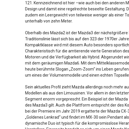
121. Kennzeichnend ist hier –wie auch bei den anderen M
Design und damit eine regelrechte beseelte Gestaltung. D
zudem ein Leergewicht von teilweise weniger als einer 
unterhalb von zehn Meter.
Oberhalb des Mazda2 ist der Mazda3 der nächstgrößer
Traditionslinie lässt sich bis auf den 323 der 1970er Jah
Kompaktklasse wird mit diesem Auto besonders sportlich i
Charakteristisch für die amtierende vierte Generation de
Motoren und die Verfügbarkeit als Hybrid. Abgerundet wir
mit dem geräumigen Mazda6. Mit dem Mittelklassemodell
heute berühmte Slogan „Zoom-Zoom“ ins Leben gerufen. 
um eines der Volumenmodelle und einen echten Topselle
Sein aktuelles Profil zieht Mazda allerdings noch mehr 
Modellen als aus den Limousinen. Vor allem in den letzt
Segment enorm vorgeprescht. Ein Beispiel ist der Mazda 
des Mazda3 gilt. Auch die Plattform entspricht der des 
bei der Premiere im Jahr 2019 ergatterte der Mazda CX-
„Goldenes Lenkrad“ und findet im MX-30 sein Pendant als
dynamische Duo ist typisch für die kompromisslose Her