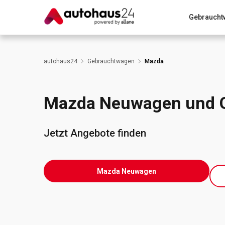
Gebraucht
Zum Antrag
Alle Fragen & Antworten
München
autohaus24
Gebrauchtwagen
Mazda
Wir bewerten dein Auto
Rund um die Inzahlungnahme
Mazda Neuwagen und 
Jetzt Angebote finden
Mazda Neuwagen