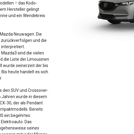
odellen – das Kodo-
em Hersteller gelingt
Tonne und ein Wendekreis
e Mazda Neuwagen. Die
re zurückverfolgen und die
nterpretiert.
s Mazda3 sind die vielen
d die Liste der Limousinen
 wurde seinerzeit der bis
Bis heute handelt es sich
r.
aus den SUV und Crossover-
en Jahren wurde in diesem
CX-30, der als Pendant
Kompaktmodells. Bereits
30 ein begehrtes
 Elektroauto. Das
angehensweise seines