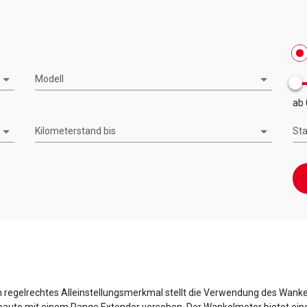
Modell
ab 
Kilometerstand bis
St
in regelrechtes Alleinstellungsmerkmal stellt die Verwendung des Wanke
oauto mit einem Range Extender versehen. Der Wankelmotor bietet eine 