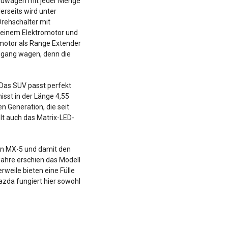
 Neuwagen mit jeder Menge
rseits wird unter
Drehschalter mit
 einem Elektromotor und
lmotor als Range Extender
ngang wagen, denn die
 Das SUV passt perfekt
st in der Länge 4,55
n Generation, die seit
lt auch das Matrix-LED-
en MX-5 und damit den
Jahre erschien das Modell
rweile bieten eine Fülle
zda fungiert hier sowohl