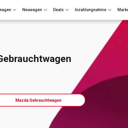
wagen
Neuwagen
Deals
Inzahlungnahme
Mark
Berlin
Frankfurt
Wuppertal
Gebrauchtwagen
Mazda Gebrauchtwagen