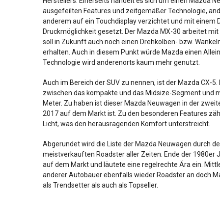
Herstellers. Einerseits handelt es sich um einen Mazda
ausgefeilten Features und zeitgemäßer Technologie, ande
anderem auf ein Touchdisplay verzichtet und mit einem 
Druckmöglichkeit gesetzt. Der Mazda MX-30 arbeitet mit
soll in Zukunft auch noch einen Drehkolben- bzw. Wanke
erhalten. Auch in diesem Punkt würde Mazda einen Allei
Technologie wird anderenorts kaum mehr genutzt.
Auch im Bereich der SUV zu nennen, ist der Mazda CX-5.
zwischen das kompakte und das Midsize-Segment und mis
Meter. Zu haben ist dieser Mazda Neuwagen in der zweite
2017 auf dem Markt ist. Zu den besonderen Features zäh
Licht, was den herausragenden Komfort unterstreicht.
Abgerundet wird die Liste der Mazda Neuwagen durch d
meistverkauften Roadster aller Zeiten. Ende der 1980er 
auf dem Markt und läutete eine regelrechte Ära ein. Mittle
anderer Autobauer ebenfalls wieder Roadster an doch Ma
als Trendsetter als auch als Topseller.