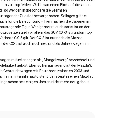
iten zu empfehlen. Wirft man einen Blick auf die vielen
ts, so werden insbesondere die Bremsen
ausragender Qualität hervorgehoben. Selbiges gilt bei
ch für die Beleuchtung – hier machen die Japaner im
erausragende Figur. Wohlgemerkt: auch sonst ist an den
auszusetzen und vor allem das SUV CX-3 ist rundum top,
ariante CX-5 gilt. Der CX-3 ist nur noch als Mazda
h, der CX-5 ist auch noch neu und als Jahreswagen im
nwagen mitunter sogar als „Mängelzwerg“ bezeichnet und
nglebigkeit gelobt. Ebenso herausragend ist der Mazda3,
zda Gebrauchtwagen mit Baujahren zwischen 2003 und
ach einem Familienauto steht, der steigt in einen Mazda5
rdings schon seit einigen Jahren nicht mehr neu gebaut.