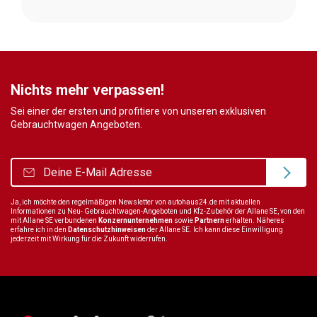
Nichts mehr verpassen!
Sei einer der ersten und profitiere von unseren exklusiven
Gebrauchtwagen Angeboten.
Ja, ich möchte den regelmäßigen Newsletter von autohaus24.de mit aktuellen
Informationen zu Neu- Gebrauchtwagen-Angeboten und Kfz-Zubehör der Allane SE, von den
mit Allane SE verbundenen
Konzernunternehmen
sowie
Partnern
erhalten. Näheres
erfahre ich in den
Datenschutzhinweisen
der Allane SE. Ich kann diese Einwilligung
jederzeit mit Wirkung für die Zukunft widerrufen.