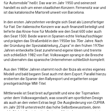
für Automobile“ heißt. Das war im Jahr 1950 und seinerzeit
handelt es sich um einen staatlichen Konzern. Firmensitz war und
ist das katalonische Martorell unweit von Barcelona.
In den ersten Jahrzehnten verdingte sich Seat als Lizenzfertiger
für Fiat. Der italienische Konzern war auch finanziell beteiligt und
lieferte das Know-how für Modelle wie den Seat 600 oder auch
den Seat 1500. Beide waren in Spanien echte Verkaufsschlager
und prägten das Straßenbild in den 1950er bis 70er Jahre. Nach
der Gründung der Spezialabteilung „Cupra“ in den frühen 1970er
Jahren entwickelte Seat zunehmend eigene Ideen und trennte
sich schließlich 1982 von Fiat. Volkswagen sprang in die Bresche
und übernahm das spanische Unternehmen schließlich komplett.
Aus den 1980er Jahren stammt noch der Ibiza als erstes eigenes
Modell und bald begann Seat auch mit dem Export. Parallel hierzu
eroberten die Spanier den Rallyesport und ergatterten sogar
prestigeträchtige WM-Titel.
Mittlerweile ist Seat breit aufgestellt und eine der Topmarken
unter dem Volkswagendach, was sowohl am sportlichen Design
als auch an den vielen Extras liegt. Die Ausgliederung von CUPRA
im Jahr 2018 unterstreicht das hohe Selbstbewusstsein, denn